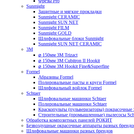
Фрезы Pro
Sunmight
Защитные и мягкие прокладки
Sunmight CERAMIC
Sunmight SUN NET
Sunmight FILM
Sunmight GOLD
Шлифовальные блоки Sunmight
Sunmight SUN NET CERAMIC
3M
⌀ 150мм 3M Trizact
⌀ 150мм 3M Cubitron II Hookit
⌀ 150мм 3M Hookit Fine&Superfine
Formel
Абразивы Formel
Полировальные пасты и круги Formel
Шлифовальный войлок Formel
Schtaer
Шлифовальные машинки Schtaer
Полировальные машинки Schtaer
Краскопульты (пульверизаторы) покрасочные 
Строительные (промышленные) пылесосы Sch
Обработка композитных панелей РОКИТ
Безвоздушные окрасочные аппараты разных брендо
Шлифовальные машинки разных брендов