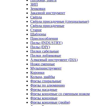
Патроны, цанги
ЗИП
Зенковки
Заказной инструмент
Свёрла
Свёрла присадочные (специальные)
Свёрла присадочные
Старое
Шаблоны
Приспособления
Пилы (INDUSTRY)
Пилы (DIY)
Пилки сабельные
Пилки лобзиковые
Алмазный инструмент (DIA)
Ножи сменные
Мультиинструмент
Коронки
Кольца, шайбы
Фрезы спиральные
Фрезы по алюминию
Фрезы насадные
Фрезы концевые со сменным ножом
Фрезы концевые
Фрезы концевые (дюйм)