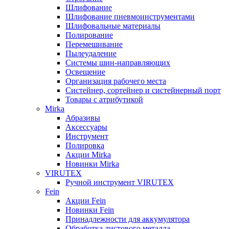
Шлифование
Шлифование пневмоинструментами
Шлифовальные материалы
Полирование
Перемешивание
Пылеудаление
Системы шин-направляющих
Освещение
Организация рабочего места
Систейнер, сортейнер и систейнерный порт
Товары с атрибутикой
Mirka
Абразивы
Аксессуары
Инструмент
Полировка
Акции Mirka
Новинки Mirka
VIRUTEX
Ручной инструмент VIRUTEX
Fein
Акции Fein
Новинки Fein
Принадлежности для аккумулятора
Обработка листового металла