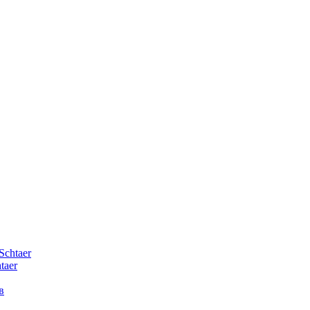
Schtaer
taer
в