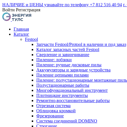
НАЛИЧИЕ и ЦЕНЫ узнавайте по телефону +7 812 516 40 94
г.
Войти
Регистрация
Главная
Каталог
Festool
Запчасти Festool/Protool в наличии и под заказ
Каталог запасных частей Festool
Сверление и завинчивание
Пиление: лобзики
Пиление: ручные дисковые пилы
Аккумуляторы и зарядные устройства
Пиление цепными пилами
Пиление: полустационарные монтажные пил
Полустационарные работы
Многофункциональный инструмент
Плотницкие инструменты
Ремонтно-восстановительные работы
Отрезная система
Облицовка кромкой
Фрезерование
Система соединений DOMINO
Строгание