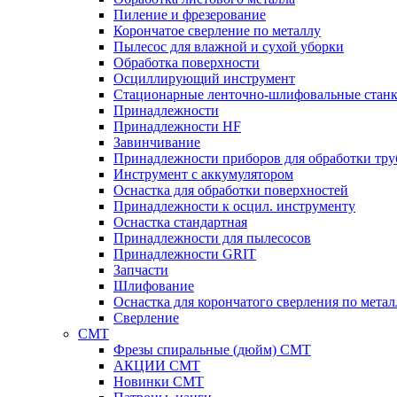
Пиление и фрезерование
Корончатое сверление по металлу
Пылесос для влажной и сухой уборки
Обработка поверхности
Осциллирующий инструмент
Стационарные ленточно-шлифовальные стан
Принадлежности
Принадлежности HF
Завинчивание
Принадлежности приборов для обработки тру
Инструмент с аккумулятором
Оснастка для обработки поверхностей
Принадлежности к осцил. инструменту
Оснастка стандартная
Принадлежности для пылесосов
Принадлежности GRIT
Запчасти
Шлифование
Оснастка для корончатого сверления по метал
Сверление
CMT
Фрезы спиральные (дюйм) СМТ
АКЦИИ СМТ
Новинки CMT