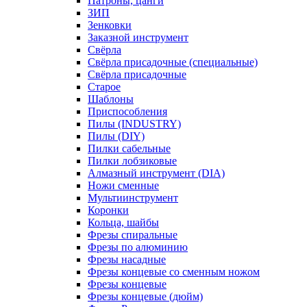
Патроны, цанги
ЗИП
Зенковки
Заказной инструмент
Свёрла
Свёрла присадочные (специальные)
Свёрла присадочные
Старое
Шаблоны
Приспособления
Пилы (INDUSTRY)
Пилы (DIY)
Пилки сабельные
Пилки лобзиковые
Алмазный инструмент (DIA)
Ножи сменные
Мультиинструмент
Коронки
Кольца, шайбы
Фрезы спиральные
Фрезы по алюминию
Фрезы насадные
Фрезы концевые со сменным ножом
Фрезы концевые
Фрезы концевые (дюйм)