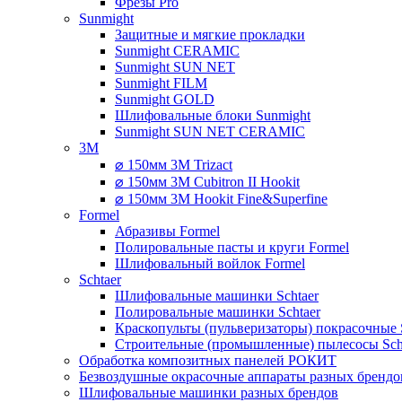
Фрезы Pro
Sunmight
Защитные и мягкие прокладки
Sunmight CERAMIC
Sunmight SUN NET
Sunmight FILM
Sunmight GOLD
Шлифовальные блоки Sunmight
Sunmight SUN NET CERAMIC
3M
⌀ 150мм 3M Trizact
⌀ 150мм 3M Cubitron II Hookit
⌀ 150мм 3M Hookit Fine&Superfine
Formel
Абразивы Formel
Полировальные пасты и круги Formel
Шлифовальный войлок Formel
Schtaer
Шлифовальные машинки Schtaer
Полировальные машинки Schtaer
Краскопульты (пульверизаторы) покрасочные 
Строительные (промышленные) пылесосы Sch
Обработка композитных панелей РОКИТ
Безвоздушные окрасочные аппараты разных брендо
Шлифовальные машинки разных брендов