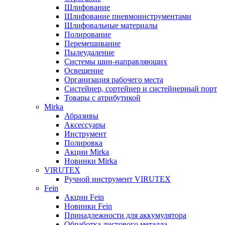
Шлифование
Шлифование пневмоинструментами
Шлифовальные материалы
Полирование
Перемешивание
Пылеудаление
Системы шин-направляющих
Освещение
Организация рабочего места
Систейнер, сортейнер и систейнерный порт
Товары с атрибутикой
Mirka
Абразивы
Аксессуары
Инструмент
Полировка
Акции Mirka
Новинки Mirka
VIRUTEX
Ручной инструмент VIRUTEX
Fein
Акции Fein
Новинки Fein
Принадлежности для аккумулятора
Обработка листового металла