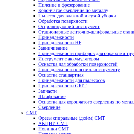
Пиление и фрезерование
Корончатое сверление по металлу
Пылесос для влажной и сухой уборки
Обработка поверхности
Осциллирующий инструмент
Стационарные ленточно-шлифовальные стан
Принадлежности
Принадлежности HF
Завинчивание
Принадлежности приборов для обработки тру
Инструмент с аккумулятором
Оснастка для обработки поверхностей
Принадлежности к осцил. инструменту
Оснастка стандартная
Принадлежности для пылесосов
Принадлежности GRIT
Запчасти
Шлифование
Оснастка для корончатого сверления по метал
Сверление
CMT
Фрезы спиральные (дюйм) СМТ
АКЦИИ СМТ
Новинки CMT