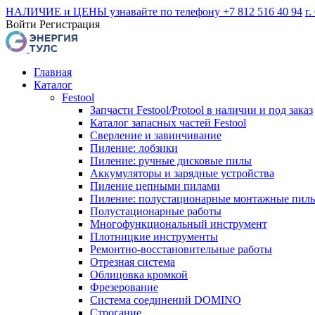
НАЛИЧИЕ и ЦЕНЫ узнавайте по телефону +7 812 516 40 94
г.
Войти
Регистрация
Главная
Каталог
Festool
Запчасти Festool/Protool в наличии и под заказ
Каталог запасных частей Festool
Сверление и завинчивание
Пиление: лобзики
Пиление: ручные дисковые пилы
Аккумуляторы и зарядные устройства
Пиление цепными пилами
Пиление: полустационарные монтажные пил
Полустационарные работы
Многофункциональный инструмент
Плотницкие инструменты
Ремонтно-восстановительные работы
Отрезная система
Облицовка кромкой
Фрезерование
Система соединений DOMINO
Строгание