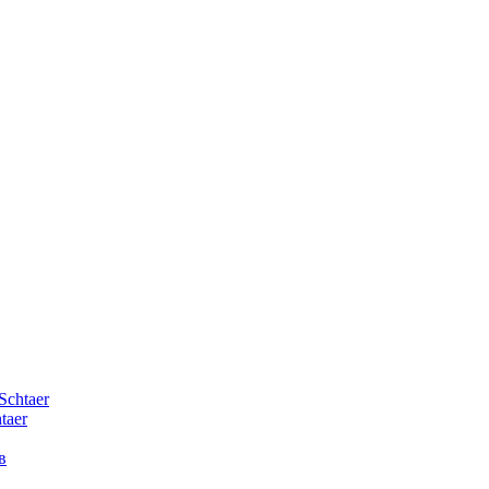
Schtaer
taer
в