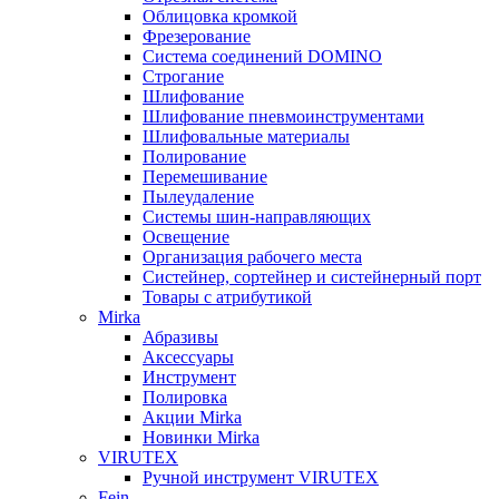
Облицовка кромкой
Фрезерование
Система соединений DOMINO
Строгание
Шлифование
Шлифование пневмоинструментами
Шлифовальные материалы
Полирование
Перемешивание
Пылеудаление
Системы шин-направляющих
Освещение
Организация рабочего места
Систейнер, сортейнер и систейнерный порт
Товары с атрибутикой
Mirka
Абразивы
Аксессуары
Инструмент
Полировка
Акции Mirka
Новинки Mirka
VIRUTEX
Ручной инструмент VIRUTEX
Fein