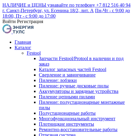
НАЛИЧИЕ и ЦЕНЫ узнавайте по телефону +7 812 516 40 94
г. Санкт-Петербург, ул. Есенина 18/2, лит. А
Пн-Чт - с 9:00 до
18:00, Пт - с 9:00 до 17:00
Войти
Регистрация
Главная
Каталог
Festool
Запчасти Festool/Protool в наличии и под
заказ
Каталог запасных частей Festool
Сверление и завинчивание
Пиление: лобзики
Пиление: ручные дисковые пилы
Аккумуляторы и зарядные устройства
Пиление цепными пилами
Пиление: полустационарные монтажные
пилы
Полустационарные работы
Многофункциональный инструмент
Плотницкие инструменты
Ремонтно-восстановительные работы
Отрезная система