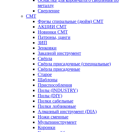
Оснастка для корончатого сверления по
металлу
Сверление
CMT
Фрезы спиральные (дюйм) СМТ
АКЦИИ СМТ
Новинки CMT
Патроны, цанги
ЗИП
Зенковки
Заказной инструмент
Свёрла
Свёрла присадочные (специальные)
Свёрла присадочные
Старое
Шаблоны
Приспособления
Пилы (INDUSTRY)
Пилы (DIY)
Пилки сабельные
Пилки лобзиковые
Алмазный инструмент (DIA)
Ножи сменные
Мультиинструмент
Коронки