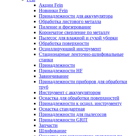
Акции Fein
Новинки Fein
Принадлежности для аккумулятора
Обработка листового металла
Пиление и фрезерование
Корончатое сверление по металлу
Пылесос для влажной и сухой уборки
Обработка поверхности
Осциллирующий инструмент
Стационарные ленточно-шлифовальные
станки
Принадлежности
Принадлежности HF
Завинчивание
Принадлежности приборов для обработки
труб
Инструмент с аккумулятором
Оснастка для обработки поверхностей
Принадлежности к осцил. инструменту
Оснастка стандартная
Принадлежности для пылесосов
Принадлежности GRIT
Запчасти
Шлифование