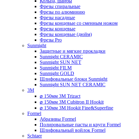
Кольца, шайбы
Фрезы спиральные
Фрезы по алюминию
Фрезы насадные
Фрезы концевые со сменным ножом
Фрезы концевые
Фрезы концевые (дюйм)
Фрезы Pro
Sunmight
Защитные и мягкие прокладки
Sunmight CERAMIC
Sunmight SUN NET
Sunmight FILM
Sunmight GOLD
Шлифовальные блоки Sunmight
Sunmight SUN NET CERAMIC
3M
⌀ 150мм 3M Trizact
⌀ 150мм 3M Cubitron II Hookit
⌀ 150мм 3M Hookit Fine&Superfine
Formel
Абразивы Formel
Полировальные пасты и круги Formel
Шлифовальный войлок Formel
Schtaer