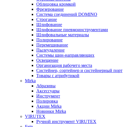
Облицовка кромкой
Фрезерование
Система соединений DOMINO
Строгание
Шлифование
Шлифование пневмоинструментами
Шлифовальные материалы
Полирование
Перемешивание
Пылеудаление
Системы шин-направляющих
Освещение
Организация рабочего места
Систейнер, сортейнер и систейнерный порт
Товары с атрибутикой
Mirka
Абразивы
Аксессуары
Инструмент
Полировка
Акции Mirka
Новинки Mirka
VIRUTEX
Ручной инструмент VIRUTEX
Fein