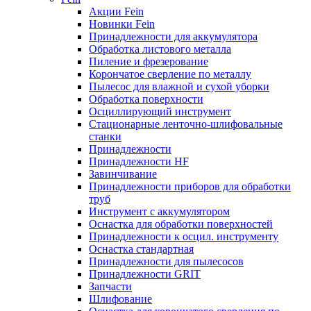
Акции Fein
Новинки Fein
Принадлежности для аккумулятора
Обработка листового металла
Пиление и фрезерование
Корончатое сверление по металлу
Пылесос для влажной и сухой уборки
Обработка поверхности
Осциллирующий инструмент
Стационарные ленточно-шлифовальные
станки
Принадлежности
Принадлежности HF
Завинчивание
Принадлежности приборов для обработки
труб
Инструмент с аккумулятором
Оснастка для обработки поверхностей
Принадлежности к осцил. инструменту
Оснастка стандартная
Принадлежности для пылесосов
Принадлежности GRIT
Запчасти
Шлифование