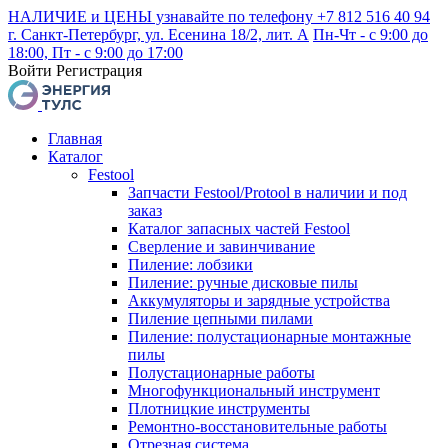
НАЛИЧИЕ и ЦЕНЫ узнавайте по телефону +7 812 516 40 94
г. Санкт-Петербург, ул. Есенина 18/2, лит. А
Пн-Чт - с 9:00 до
18:00, Пт - с 9:00 до 17:00
Войти
Регистрация
Главная
Каталог
Festool
Запчасти Festool/Protool в наличии и под
заказ
Каталог запасных частей Festool
Сверление и завинчивание
Пиление: лобзики
Пиление: ручные дисковые пилы
Аккумуляторы и зарядные устройства
Пиление цепными пилами
Пиление: полустационарные монтажные
пилы
Полустационарные работы
Многофункциональный инструмент
Плотницкие инструменты
Ремонтно-восстановительные работы
Отрезная система