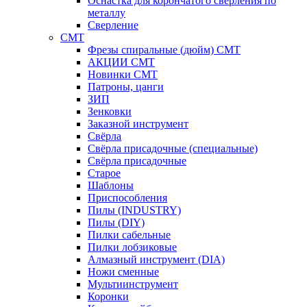
Оснастка для корончатого сверления по
металлу
Сверление
CMT
Фрезы спиральные (дюйм) СМТ
АКЦИИ СМТ
Новинки CMT
Патроны, цанги
ЗИП
Зенковки
Заказной инструмент
Свёрла
Свёрла присадочные (специальные)
Свёрла присадочные
Старое
Шаблоны
Приспособления
Пилы (INDUSTRY)
Пилы (DIY)
Пилки сабельные
Пилки лобзиковые
Алмазный инструмент (DIA)
Ножи сменные
Мультиинструмент
Коронки