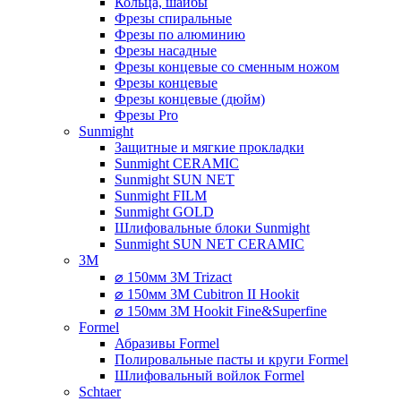
Кольца, шайбы
Фрезы спиральные
Фрезы по алюминию
Фрезы насадные
Фрезы концевые со сменным ножом
Фрезы концевые
Фрезы концевые (дюйм)
Фрезы Pro
Sunmight
Защитные и мягкие прокладки
Sunmight CERAMIC
Sunmight SUN NET
Sunmight FILM
Sunmight GOLD
Шлифовальные блоки Sunmight
Sunmight SUN NET CERAMIC
3M
⌀ 150мм 3M Trizact
⌀ 150мм 3M Cubitron II Hookit
⌀ 150мм 3M Hookit Fine&Superfine
Formel
Абразивы Formel
Полировальные пасты и круги Formel
Шлифовальный войлок Formel
Schtaer