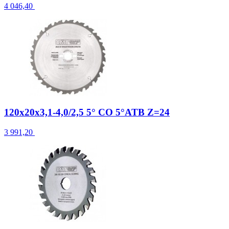
4 046,40
120x20x3,1-4,0/2,5 5° CO 5°ATB Z=24
3 991,20