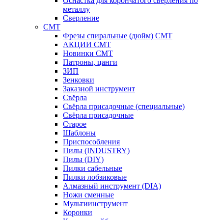
Оснастка для корончатого сверления по
металлу
Сверление
CMT
Фрезы спиральные (дюйм) СМТ
АКЦИИ СМТ
Новинки CMT
Патроны, цанги
ЗИП
Зенковки
Заказной инструмент
Свёрла
Свёрла присадочные (специальные)
Свёрла присадочные
Старое
Шаблоны
Приспособления
Пилы (INDUSTRY)
Пилы (DIY)
Пилки сабельные
Пилки лобзиковые
Алмазный инструмент (DIA)
Ножи сменные
Мультиинструмент
Коронки