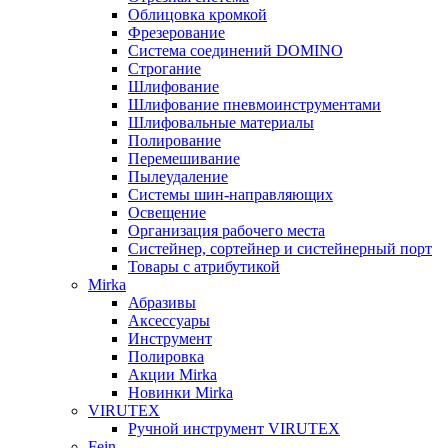
Облицовка кромкой
Фрезерование
Система соединений DOMINO
Строгание
Шлифование
Шлифование пневмоинструментами
Шлифовальные материалы
Полирование
Перемешивание
Пылеудаление
Системы шин-направляющих
Освещение
Организация рабочего места
Систейнер, сортейнер и систейнерный порт
Товары с атрибутикой
Mirka
Абразивы
Аксессуары
Инструмент
Полировка
Акции Mirka
Новинки Mirka
VIRUTEX
Ручной инструмент VIRUTEX
Fein