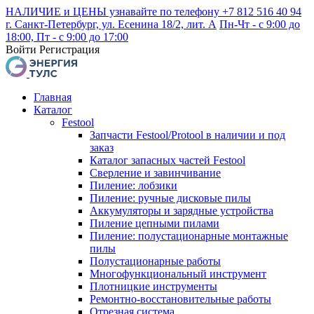
НАЛИЧИЕ и ЦЕНЫ узнавайте по телефону +7 812 516 40 94
г. Санкт-Петербург, ул. Есенина 18/2, лит. А
Пн-Чт - с 9:00 до
18:00, Пт - с 9:00 до 17:00
Войти
Регистрация
Главная
Каталог
Festool
Запчасти Festool/Protool в наличии и под
заказ
Каталог запасных частей Festool
Сверление и завинчивание
Пиление: лобзики
Пиление: ручные дисковые пилы
Аккумуляторы и зарядные устройства
Пиление цепными пилами
Пиление: полустационарные монтажные
пилы
Полустационарные работы
Многофункциональный инструмент
Плотницкие инструменты
Ремонтно-восстановительные работы
Отрезная система