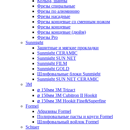
Кольца, шайбы
Фрезы спиральные
Фрезы по алюминию
Фрезы насадные
Фрезы концевые со сменным ножом
Фрезы концевые
Фрезы концевые (дюйм)
Фрезы Pro
Sunmight
Защитные и мягкие прокладки
Sunmight CERAMIC
Sunmight SUN NET
Sunmight FILM
Sunmight GOLD
Шлифовальные блоки Sunmight
Sunmight SUN NET CERAMIC
3M
⌀ 150мм 3M Trizact
⌀ 150мм 3M Cubitron II Hookit
⌀ 150мм 3M Hookit Fine&Superfine
Formel
Абразивы Formel
Полировальные пасты и круги Formel
Шлифовальный войлок Formel
Schtaer