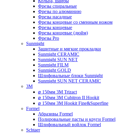
Кольца, шайбы
Фрезы спиральные
Фрезы по алюминию
Фрезы насадные
Фрезы концевые со сменным ножом
Фрезы концевые
Фрезы концевые (дюйм)
Фрезы Pro
Sunmight
Защитные и мягкие прокладки
Sunmight CERAMIC
Sunmight SUN NET
Sunmight FILM
Sunmight GOLD
Шлифовальные блоки Sunmight
Sunmight SUN NET CERAMIC
3M
⌀ 150мм 3M Trizact
⌀ 150мм 3M Cubitron II Hookit
⌀ 150мм 3M Hookit Fine&Superfine
Formel
Абразивы Formel
Полировальные пасты и круги Formel
Шлифовальный войлок Formel
Schtaer