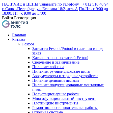
НАЛИЧИЕ и ЦЕНЫ узнавайте по телефону +7 812 516 40 94
г. Санкт-Петербург, ул. Есенина 18/2, лит. А
Пн-Чт - с 9:00 до
18:00, Пт - с 9:00 до 17:00
Войти
Регистрация
Главная
Каталог
Festool
Запчасти Festool/Protool в наличии и под
заказ
Каталог запасных частей Festool
Сверление и завинчивание
Пиление: лобзики
Пиление: ручные дисковые пилы
Аккумуляторы и зарядные устройства
Пиление цепными пилами
Пиление: полустационарные монтажные
пилы
Полустационарные работы
Многофункциональный инструмент
Плотницкие инструменты
Ремонтно-восстановительные работы
Отрезная система