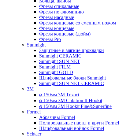
Кольца, шайбы
Фрезы спиральные
Фрезы по алюминию
Фрезы насадные
Фрезы концевые со сменным ножом
Фрезы концевые
Фрезы концевые (дюйм)
Фрезы Pro
Sunmight
Защитные и мягкие прокладки
Sunmight CERAMIC
Sunmight SUN NET
Sunmight FILM
Sunmight GOLD
Шлифовальные блоки Sunmight
Sunmight SUN NET CERAMIC
3M
⌀ 150мм 3M Trizact
⌀ 150мм 3M Cubitron II Hookit
⌀ 150мм 3M Hookit Fine&Superfine
Formel
Абразивы Formel
Полировальные пасты и круги Formel
Шлифовальный войлок Formel
Schtaer