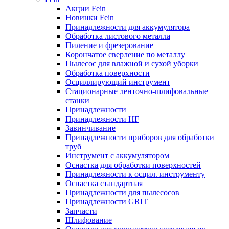
Акции Fein
Новинки Fein
Принадлежности для аккумулятора
Обработка листового металла
Пиление и фрезерование
Корончатое сверление по металлу
Пылесос для влажной и сухой уборки
Обработка поверхности
Осциллирующий инструмент
Стационарные ленточно-шлифовальные
станки
Принадлежности
Принадлежности HF
Завинчивание
Принадлежности приборов для обработки
труб
Инструмент с аккумулятором
Оснастка для обработки поверхностей
Принадлежности к осцил. инструменту
Оснастка стандартная
Принадлежности для пылесосов
Принадлежности GRIT
Запчасти
Шлифование