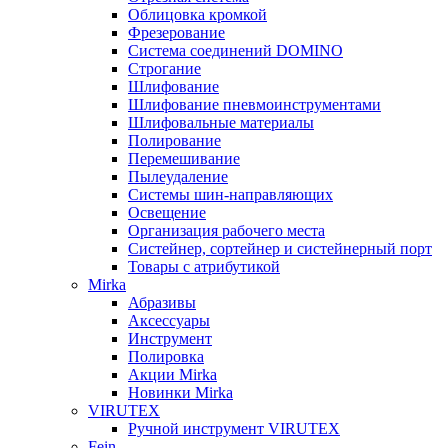
Облицовка кромкой
Фрезерование
Система соединений DOMINO
Строгание
Шлифование
Шлифование пневмоинструментами
Шлифовальные материалы
Полирование
Перемешивание
Пылеудаление
Системы шин-направляющих
Освещение
Организация рабочего места
Систейнер, сортейнер и систейнерный порт
Товары с атрибутикой
Mirka
Абразивы
Аксессуары
Инструмент
Полировка
Акции Mirka
Новинки Mirka
VIRUTEX
Ручной инструмент VIRUTEX
Fein