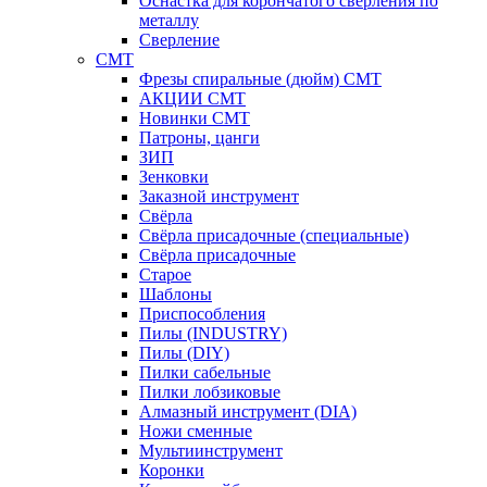
Оснастка для корончатого сверления по
металлу
Сверление
CMT
Фрезы спиральные (дюйм) СМТ
АКЦИИ СМТ
Новинки CMT
Патроны, цанги
ЗИП
Зенковки
Заказной инструмент
Свёрла
Свёрла присадочные (специальные)
Свёрла присадочные
Старое
Шаблоны
Приспособления
Пилы (INDUSTRY)
Пилы (DIY)
Пилки сабельные
Пилки лобзиковые
Алмазный инструмент (DIA)
Ножи сменные
Мультиинструмент
Коронки