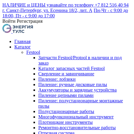
НАЛИЧИЕ и ЦЕНЫ узнавайте по телефону +7 812 516 40 94
г. Санкт-Петербург, ул. Есенина 18/2, лит. А
Пн-Чт - с 9:00 до
18:00, Пт - с 9:00 до 17:00
Войти
Регистрация
Главная
Каталог
Festool
Запчасти Festool/Protool в наличии и под
заказ
Каталог запасных частей Festool
Сверление и завинчивание
Пиление: лобзики
Пиление: ручные дисковые пилы
Аккумуляторы и зарядные устройства
Пиление цепными пилами
Пиление: полустационарные монтажные
пилы
Полустационарные работы
Многофункциональный инструмент
Плотницкие инструменты
Ремонтно-восстановительные работы
Отрезная система