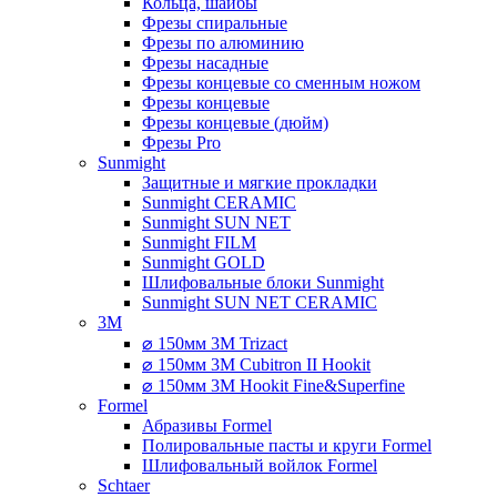
Кольца, шайбы
Фрезы спиральные
Фрезы по алюминию
Фрезы насадные
Фрезы концевые со сменным ножом
Фрезы концевые
Фрезы концевые (дюйм)
Фрезы Pro
Sunmight
Защитные и мягкие прокладки
Sunmight CERAMIC
Sunmight SUN NET
Sunmight FILM
Sunmight GOLD
Шлифовальные блоки Sunmight
Sunmight SUN NET CERAMIC
3M
⌀ 150мм 3M Trizact
⌀ 150мм 3M Cubitron II Hookit
⌀ 150мм 3M Hookit Fine&Superfine
Formel
Абразивы Formel
Полировальные пасты и круги Formel
Шлифовальный войлок Formel
Schtaer