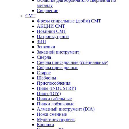
Оснастка для корончатого сверления по
металлу
Сверление
CMT
Фрезы спиральные (дюйм) СМТ
АКЦИИ СМТ
Новинки CMT
Патроны, цанги
ЗИП
Зенковки
Заказной инструмент
Свёрла
Свёрла присадочные (специальные)
Свёрла присадочные
Старое
Шаблоны
Приспособления
Пилы (INDUSTRY)
Пилы (DIY)
Пилки сабельные
Пилки лобзиковые
Алмазный инструмент (DIA)
Ножи сменные
Мультиинструмент
Коронки