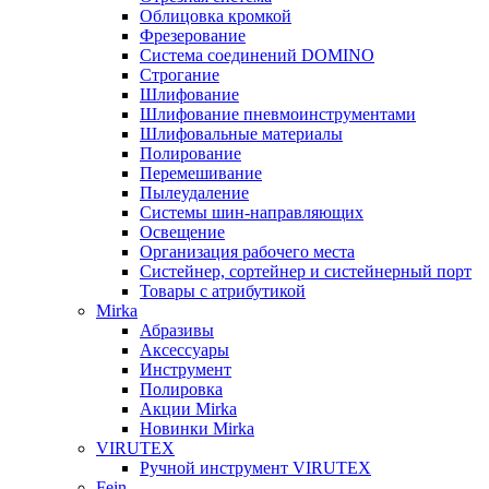
Облицовка кромкой
Фрезерование
Система соединений DOMINO
Строгание
Шлифование
Шлифование пневмоинструментами
Шлифовальные материалы
Полирование
Перемешивание
Пылеудаление
Системы шин-направляющих
Освещение
Организация рабочего места
Систейнер, сортейнер и систейнерный порт
Товары с атрибутикой
Mirka
Абразивы
Аксессуары
Инструмент
Полировка
Акции Mirka
Новинки Mirka
VIRUTEX
Ручной инструмент VIRUTEX
Fein