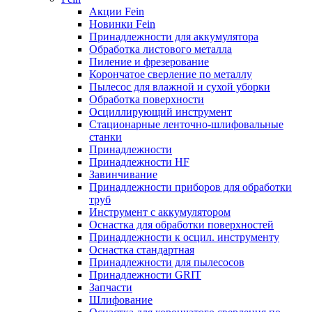
Акции Fein
Новинки Fein
Принадлежности для аккумулятора
Обработка листового металла
Пиление и фрезерование
Корончатое сверление по металлу
Пылесос для влажной и сухой уборки
Обработка поверхности
Осциллирующий инструмент
Стационарные ленточно-шлифовальные
станки
Принадлежности
Принадлежности HF
Завинчивание
Принадлежности приборов для обработки
труб
Инструмент с аккумулятором
Оснастка для обработки поверхностей
Принадлежности к осцил. инструменту
Оснастка стандартная
Принадлежности для пылесосов
Принадлежности GRIT
Запчасти
Шлифование