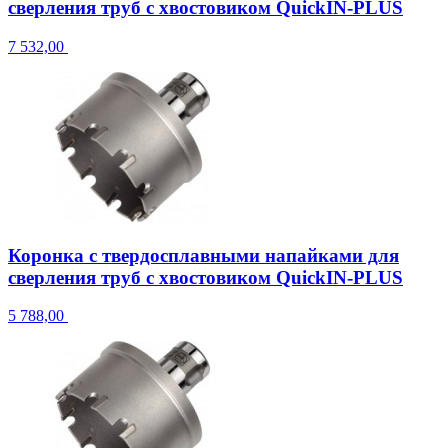
сверления труб с хвостовиком QuickIN-PLUS
7 532,00
Коронка с твердосплавными напайками для
сверления труб с хвостовиком QuickIN-PLUS
5 788,00