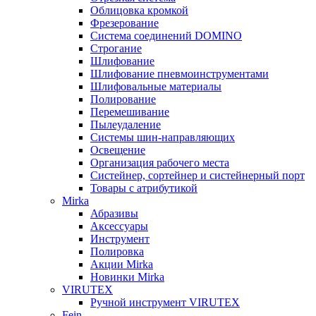
Облицовка кромкой
Фрезерование
Система соединений DOMINO
Строгание
Шлифование
Шлифование пневмоинструментами
Шлифовальные материалы
Полирование
Перемешивание
Пылеудаление
Системы шин-направляющих
Освещение
Организация рабочего места
Систейнер, сортейнер и систейнерный порт
Товары с атрибутикой
Mirka
Абразивы
Аксессуары
Инструмент
Полировка
Акции Mirka
Новинки Mirka
VIRUTEX
Ручной инструмент VIRUTEX
Fein