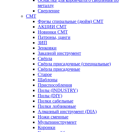
Оснастка для корончатого сверления по
металлу
Сверление
CMT
Фрезы спиральные (дюйм) СМТ
АКЦИИ СМТ
Новинки CMT
Патроны, цанги
ЗИП
Зенковки
Заказной инструмент
Свёрла
Свёрла присадочные (специальные)
Свёрла присадочные
Старое
Шаблоны
Приспособления
Пилы (INDUSTRY)
Пилы (DIY)
Пилки сабельные
Пилки лобзиковые
Алмазный инструмент (DIA)
Ножи сменные
Мультиинструмент
Коронки