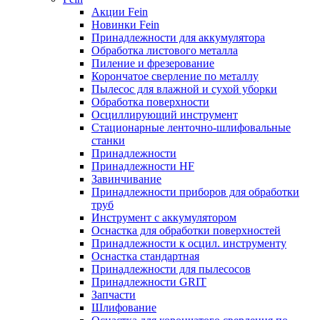
Акции Fein
Новинки Fein
Принадлежности для аккумулятора
Обработка листового металла
Пиление и фрезерование
Корончатое сверление по металлу
Пылесос для влажной и сухой уборки
Обработка поверхности
Осциллирующий инструмент
Стационарные ленточно-шлифовальные
станки
Принадлежности
Принадлежности HF
Завинчивание
Принадлежности приборов для обработки
труб
Инструмент с аккумулятором
Оснастка для обработки поверхностей
Принадлежности к осцил. инструменту
Оснастка стандартная
Принадлежности для пылесосов
Принадлежности GRIT
Запчасти
Шлифование