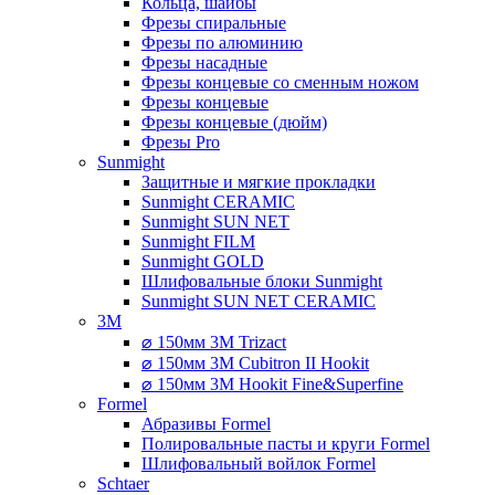
Кольца, шайбы
Фрезы спиральные
Фрезы по алюминию
Фрезы насадные
Фрезы концевые со сменным ножом
Фрезы концевые
Фрезы концевые (дюйм)
Фрезы Pro
Sunmight
Защитные и мягкие прокладки
Sunmight CERAMIC
Sunmight SUN NET
Sunmight FILM
Sunmight GOLD
Шлифовальные блоки Sunmight
Sunmight SUN NET CERAMIC
3M
⌀ 150мм 3M Trizact
⌀ 150мм 3M Cubitron II Hookit
⌀ 150мм 3M Hookit Fine&Superfine
Formel
Абразивы Formel
Полировальные пасты и круги Formel
Шлифовальный войлок Formel
Schtaer