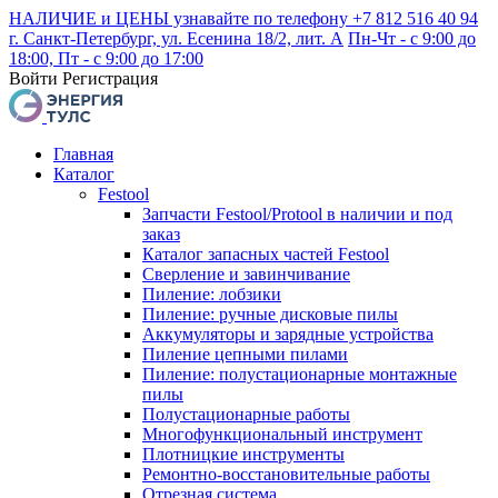
НАЛИЧИЕ и ЦЕНЫ узнавайте по телефону +7 812 516 40 94
г. Санкт-Петербург, ул. Есенина 18/2, лит. А
Пн-Чт - с 9:00 до
18:00, Пт - с 9:00 до 17:00
Войти
Регистрация
Главная
Каталог
Festool
Запчасти Festool/Protool в наличии и под
заказ
Каталог запасных частей Festool
Сверление и завинчивание
Пиление: лобзики
Пиление: ручные дисковые пилы
Аккумуляторы и зарядные устройства
Пиление цепными пилами
Пиление: полустационарные монтажные
пилы
Полустационарные работы
Многофункциональный инструмент
Плотницкие инструменты
Ремонтно-восстановительные работы
Отрезная система