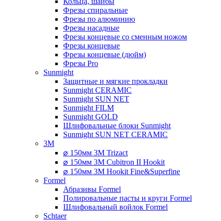
Кольца, шайбы
Фрезы спиральные
Фрезы по алюминию
Фрезы насадные
Фрезы концевые со сменным ножом
Фрезы концевые
Фрезы концевые (дюйм)
Фрезы Pro
Sunmight
Защитные и мягкие прокладки
Sunmight CERAMIC
Sunmight SUN NET
Sunmight FILM
Sunmight GOLD
Шлифовальные блоки Sunmight
Sunmight SUN NET CERAMIC
3M
⌀ 150мм 3M Trizact
⌀ 150мм 3M Cubitron II Hookit
⌀ 150мм 3M Hookit Fine&Superfine
Formel
Абразивы Formel
Полировальные пасты и круги Formel
Шлифовальный войлок Formel
Schtaer