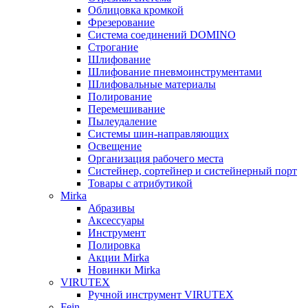
Облицовка кромкой
Фрезерование
Система соединений DOMINO
Строгание
Шлифование
Шлифование пневмоинструментами
Шлифовальные материалы
Полирование
Перемешивание
Пылеудаление
Системы шин-направляющих
Освещение
Организация рабочего места
Систейнер, сортейнер и систейнерный порт
Товары с атрибутикой
Mirka
Абразивы
Аксессуары
Инструмент
Полировка
Акции Mirka
Новинки Mirka
VIRUTEX
Ручной инструмент VIRUTEX
Fein