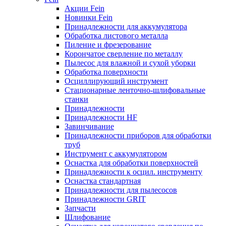
Акции Fein
Новинки Fein
Принадлежности для аккумулятора
Обработка листового металла
Пиление и фрезерование
Корончатое сверление по металлу
Пылесос для влажной и сухой уборки
Обработка поверхности
Осциллирующий инструмент
Стационарные ленточно-шлифовальные
станки
Принадлежности
Принадлежности HF
Завинчивание
Принадлежности приборов для обработки
труб
Инструмент с аккумулятором
Оснастка для обработки поверхностей
Принадлежности к осцил. инструменту
Оснастка стандартная
Принадлежности для пылесосов
Принадлежности GRIT
Запчасти
Шлифование