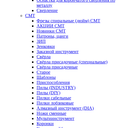
Оснастка для корончатого сверления по
металлу
Сверление
CMT
Фрезы спиральные (дюйм) СМТ
АКЦИИ СМТ
Новинки CMT
Патроны, цанги
ЗИП
Зенковки
Заказной инструмент
Свёрла
Свёрла присадочные (специальные)
Свёрла присадочные
Старое
Шаблоны
Приспособления
Пилы (INDUSTRY)
Пилы (DIY)
Пилки сабельные
Пилки лобзиковые
Алмазный инструмент (DIA)
Ножи сменные
Мультиинструмент
Коронки