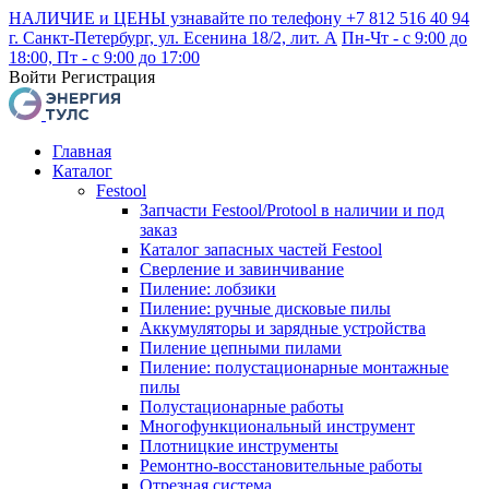
НАЛИЧИЕ и ЦЕНЫ узнавайте по телефону +7 812 516 40 94
г. Санкт-Петербург, ул. Есенина 18/2, лит. А
Пн-Чт - с 9:00 до
18:00, Пт - с 9:00 до 17:00
Войти
Регистрация
Главная
Каталог
Festool
Запчасти Festool/Protool в наличии и под
заказ
Каталог запасных частей Festool
Сверление и завинчивание
Пиление: лобзики
Пиление: ручные дисковые пилы
Аккумуляторы и зарядные устройства
Пиление цепными пилами
Пиление: полустационарные монтажные
пилы
Полустационарные работы
Многофункциональный инструмент
Плотницкие инструменты
Ремонтно-восстановительные работы
Отрезная система