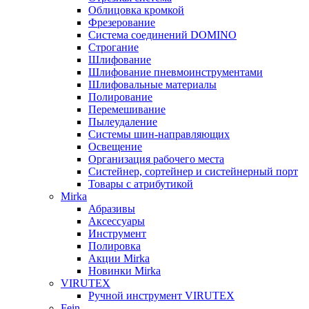
Облицовка кромкой
Фрезерование
Система соединений DOMINO
Строгание
Шлифование
Шлифование пневмоинструментами
Шлифовальные материалы
Полирование
Перемешивание
Пылеудаление
Системы шин-направляющих
Освещение
Организация рабочего места
Систейнер, сортейнер и систейнерный порт
Товары с атрибутикой
Mirka
Абразивы
Аксессуары
Инструмент
Полировка
Акции Mirka
Новинки Mirka
VIRUTEX
Ручной инструмент VIRUTEX
Fein