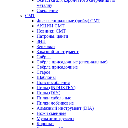
Оснастка для корончатого сверления по
металлу
Сверление
CMT
Фрезы спиральные (дюйм) СМТ
АКЦИИ СМТ
Новинки CMT
Патроны, цанги
ЗИП
Зенковки
Заказной инструмент
Свёрла
Свёрла присадочные (специальные)
Свёрла присадочные
Старое
Шаблоны
Приспособления
Пилы (INDUSTRY)
Пилы (DIY)
Пилки сабельные
Пилки лобзиковые
Алмазный инструмент (DIA)
Ножи сменные
Мультиинструмент
Коронки