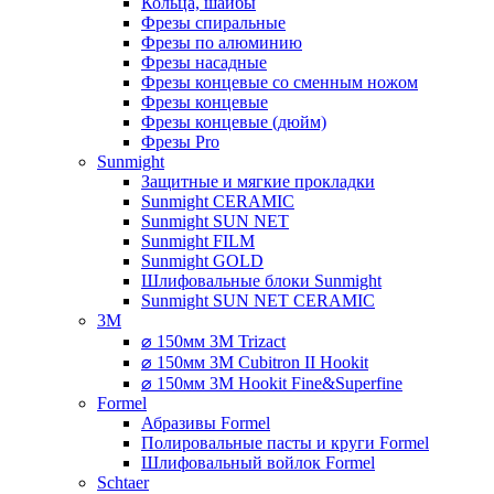
Кольца, шайбы
Фрезы спиральные
Фрезы по алюминию
Фрезы насадные
Фрезы концевые со сменным ножом
Фрезы концевые
Фрезы концевые (дюйм)
Фрезы Pro
Sunmight
Защитные и мягкие прокладки
Sunmight CERAMIC
Sunmight SUN NET
Sunmight FILM
Sunmight GOLD
Шлифовальные блоки Sunmight
Sunmight SUN NET CERAMIC
3M
⌀ 150мм 3M Trizact
⌀ 150мм 3M Cubitron II Hookit
⌀ 150мм 3M Hookit Fine&Superfine
Formel
Абразивы Formel
Полировальные пасты и круги Formel
Шлифовальный войлок Formel
Schtaer