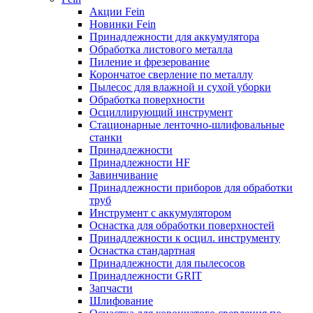
Акции Fein
Новинки Fein
Принадлежности для аккумулятора
Обработка листового металла
Пиление и фрезерование
Корончатое сверление по металлу
Пылесос для влажной и сухой уборки
Обработка поверхности
Осциллирующий инструмент
Стационарные ленточно-шлифовальные
станки
Принадлежности
Принадлежности HF
Завинчивание
Принадлежности приборов для обработки
труб
Инструмент с аккумулятором
Оснастка для обработки поверхностей
Принадлежности к осцил. инструменту
Оснастка стандартная
Принадлежности для пылесосов
Принадлежности GRIT
Запчасти
Шлифование