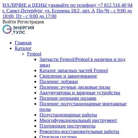
НАЛИЧИЕ и ЦЕНЫ узнавайте по телефону +7 812 516 40 94
г. Санкт-Петербург, ул. Есенина 18/2, лит. А
Пн-Чт - с 9:00 до
18:00, Пт - с 9:00 до 17:00
Войти
Регистрация
Главная
Каталог
Festool
Запчасти Festool/Protool в наличии и под
заказ
Каталог запасных частей Festool
Сверление и завинчивание
Пиление: лобзики
Пиление: ручные дисковые пилы
Аккумуляторы и зарядные устройства
Пиление цепными пилами
Пиление: полустационарные монтажные
пилы
Полустационарные работы
Многофункциональный инструмент
Плотницкие инструменты
Ремонтно-восстановительные работы
Отрезная система