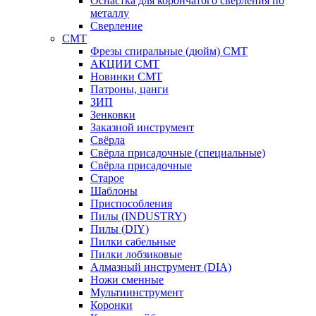
Оснастка для корончатого сверления по
металлу
Сверление
CMT
Фрезы спиральные (дюйм) СМТ
АКЦИИ СМТ
Новинки CMT
Патроны, цанги
ЗИП
Зенковки
Заказной инструмент
Свёрла
Свёрла присадочные (специальные)
Свёрла присадочные
Старое
Шаблоны
Приспособления
Пилы (INDUSTRY)
Пилы (DIY)
Пилки сабельные
Пилки лобзиковые
Алмазный инструмент (DIA)
Ножи сменные
Мультиинструмент
Коронки