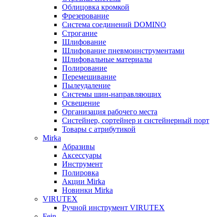
Облицовка кромкой
Фрезерование
Система соединений DOMINO
Строгание
Шлифование
Шлифование пневмоинструментами
Шлифовальные материалы
Полирование
Перемешивание
Пылеудаление
Системы шин-направляющих
Освещение
Организация рабочего места
Систейнер, сортейнер и систейнерный порт
Товары с атрибутикой
Mirka
Абразивы
Аксессуары
Инструмент
Полировка
Акции Mirka
Новинки Mirka
VIRUTEX
Ручной инструмент VIRUTEX
Fein