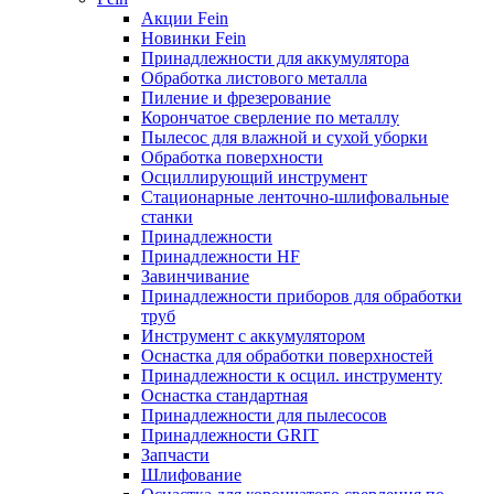
Акции Fein
Новинки Fein
Принадлежности для аккумулятора
Обработка листового металла
Пиление и фрезерование
Корончатое сверление по металлу
Пылесос для влажной и сухой уборки
Обработка поверхности
Осциллирующий инструмент
Стационарные ленточно-шлифовальные
станки
Принадлежности
Принадлежности HF
Завинчивание
Принадлежности приборов для обработки
труб
Инструмент с аккумулятором
Оснастка для обработки поверхностей
Принадлежности к осцил. инструменту
Оснастка стандартная
Принадлежности для пылесосов
Принадлежности GRIT
Запчасти
Шлифование