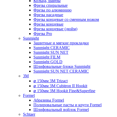
Кольца, шайбы
Фрезы спиральные
Фрезы по алюминию
Фрезы насадные
Фрезы концевые со сменным ножом
Фрезы концевые
Фрезы концевые (дюйм)
Фрезы Pro
Sunmight
Защитные и мягкие прокладки
Sunmight CERAMIC
Sunmight SUN NET
Sunmight FILM
Sunmight GOLD
Шлифовальные блоки Sunmight
Sunmight SUN NET CERAMIC
3M
⌀ 150мм 3M Trizact
⌀ 150мм 3M Cubitron II Hookit
⌀ 150мм 3M Hookit Fine&Superfine
Formel
Абразивы Formel
Полировальные пасты и круги Formel
Шлифовальный войлок Formel
Schtaer