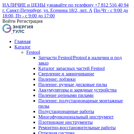
НАЛИЧИЕ и ЦЕНЫ узнавайте по телефону +7 812 516 40 94
г. Санкт-Петербург, ул. Есенина 18/2, лит. А
Пн-Чт - с 9:00 до
18:00, Пт - с 9:00 до 17:00
Войти
Регистрация
Главная
Каталог
Festool
Запчасти Festool/Protool в наличии и под
заказ
Каталог запасных частей Festool
Сверление и завинчивание
Пиление: лобзики
Пиление: ручные дисковые пилы
Аккумуляторы и зарядные устройства
Пиление цепными пилами
Пиление: полустационарные монтажные
пилы
Полустационарные работы
Многофункциональный инструмент
Плотницкие инструменты
Ремонтно-восстановительные работы
Отрезная система