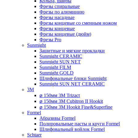
Кольца, шайбы
Фрезы спиральные
Фрезы по алюминию
Фрезы насадные
Фрезы концевые со сменным ножом
Фрезы концевые
Фрезы концевые (дюйм)
Фрезы Pro
Sunmight
Защитные и мягкие прокладки
Sunmight CERAMIC
Sunmight SUN NET
Sunmight FILM
Sunmight GOLD
Шлифовальные блоки Sunmight
Sunmight SUN NET CERAMIC
3M
⌀ 150мм 3M Trizact
⌀ 150мм 3M Cubitron II Hookit
⌀ 150мм 3M Hookit Fine&Superfine
Formel
Абразивы Formel
Полировальные пасты и круги Formel
Шлифовальный войлок Formel
Schtaer