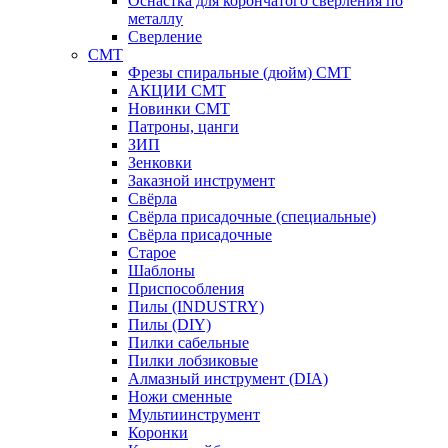
Оснастка для корончатого сверления по
металлу
Сверление
CMT
Фрезы спиральные (дюйм) СМТ
АКЦИИ СМТ
Новинки CMT
Патроны, цанги
ЗИП
Зенковки
Заказной инструмент
Свёрла
Свёрла присадочные (специальные)
Свёрла присадочные
Старое
Шаблоны
Приспособления
Пилы (INDUSTRY)
Пилы (DIY)
Пилки сабельные
Пилки лобзиковые
Алмазный инструмент (DIA)
Ножи сменные
Мультиинструмент
Коронки