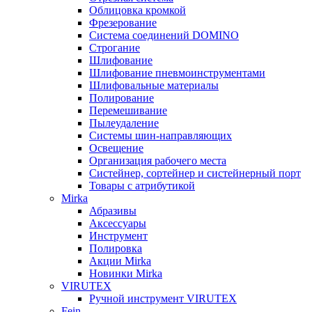
Облицовка кромкой
Фрезерование
Система соединений DOMINO
Строгание
Шлифование
Шлифование пневмоинструментами
Шлифовальные материалы
Полирование
Перемешивание
Пылеудаление
Системы шин-направляющих
Освещение
Организация рабочего места
Систейнер, сортейнер и систейнерный порт
Товары с атрибутикой
Mirka
Абразивы
Аксессуары
Инструмент
Полировка
Акции Mirka
Новинки Mirka
VIRUTEX
Ручной инструмент VIRUTEX
Fein