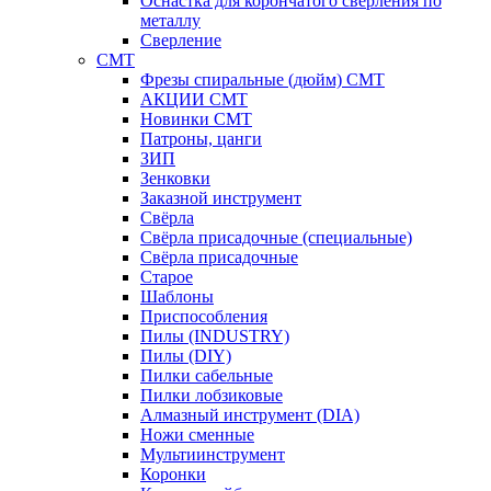
Оснастка для корончатого сверления по
металлу
Сверление
CMT
Фрезы спиральные (дюйм) СМТ
АКЦИИ СМТ
Новинки CMT
Патроны, цанги
ЗИП
Зенковки
Заказной инструмент
Свёрла
Свёрла присадочные (специальные)
Свёрла присадочные
Старое
Шаблоны
Приспособления
Пилы (INDUSTRY)
Пилы (DIY)
Пилки сабельные
Пилки лобзиковые
Алмазный инструмент (DIA)
Ножи сменные
Мультиинструмент
Коронки