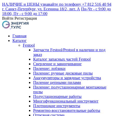
НАЛИЧИЕ и ЦЕНЫ узнавайте по телефону +7 812 516 40 94
г. Санкт-Петербург, ул. Есенина 18/2, лит. А
Пн-Чт - с 9:00 до
18:00, Пт - с 9:00 до 17:00
Войти
Регистрация
Главная
Каталог
Festool
Запчасти Festool/Protool в наличии и под
заказ
Каталог запасных частей Festool
Сверление и завинчивание
Пиление: лобзики
Пиление: ручные дисковые пилы
Аккумуляторы и зарядные устройства
Пиление цепными пилами
Пиление: полустационарные монтажные
пилы
Полустационарные работы
Многофункциональный инструмент
Плотницкие инструменты
Ремонтно-восстановительные работы
Отрезная система