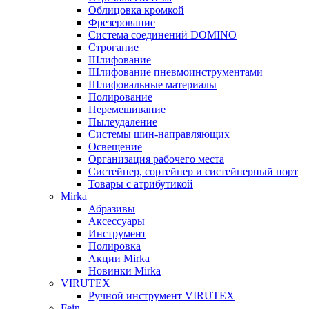
Облицовка кромкой
Фрезерование
Система соединений DOMINO
Строгание
Шлифование
Шлифование пневмоинструментами
Шлифовальные материалы
Полирование
Перемешивание
Пылеудаление
Системы шин-направляющих
Освещение
Организация рабочего места
Систейнер, сортейнер и систейнерный порт
Товары с атрибутикой
Mirka
Абразивы
Аксессуары
Инструмент
Полировка
Акции Mirka
Новинки Mirka
VIRUTEX
Ручной инструмент VIRUTEX
Fein