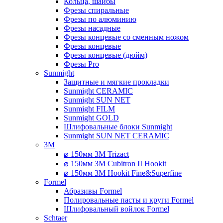
Кольца, шайбы
Фрезы спиральные
Фрезы по алюминию
Фрезы насадные
Фрезы концевые со сменным ножом
Фрезы концевые
Фрезы концевые (дюйм)
Фрезы Pro
Sunmight
Защитные и мягкие прокладки
Sunmight CERAMIC
Sunmight SUN NET
Sunmight FILM
Sunmight GOLD
Шлифовальные блоки Sunmight
Sunmight SUN NET CERAMIC
3M
⌀ 150мм 3M Trizact
⌀ 150мм 3M Cubitron II Hookit
⌀ 150мм 3M Hookit Fine&Superfine
Formel
Абразивы Formel
Полировальные пасты и круги Formel
Шлифовальный войлок Formel
Schtaer