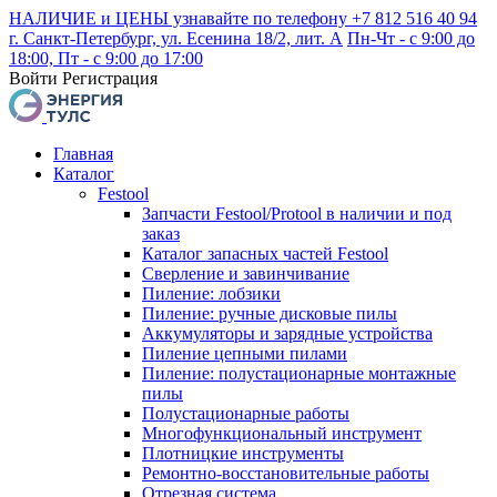
НАЛИЧИЕ и ЦЕНЫ узнавайте по телефону +7 812 516 40 94
г. Санкт-Петербург, ул. Есенина 18/2, лит. А
Пн-Чт - с 9:00 до
18:00, Пт - с 9:00 до 17:00
Войти
Регистрация
Главная
Каталог
Festool
Запчасти Festool/Protool в наличии и под
заказ
Каталог запасных частей Festool
Сверление и завинчивание
Пиление: лобзики
Пиление: ручные дисковые пилы
Аккумуляторы и зарядные устройства
Пиление цепными пилами
Пиление: полустационарные монтажные
пилы
Полустационарные работы
Многофункциональный инструмент
Плотницкие инструменты
Ремонтно-восстановительные работы
Отрезная система