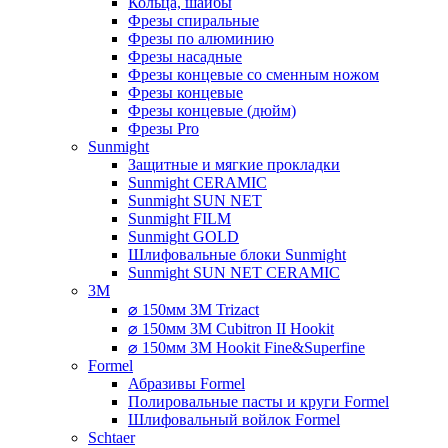
Кольца, шайбы
Фрезы спиральные
Фрезы по алюминию
Фрезы насадные
Фрезы концевые со сменным ножом
Фрезы концевые
Фрезы концевые (дюйм)
Фрезы Pro
Sunmight
Защитные и мягкие прокладки
Sunmight CERAMIC
Sunmight SUN NET
Sunmight FILM
Sunmight GOLD
Шлифовальные блоки Sunmight
Sunmight SUN NET CERAMIC
3M
⌀ 150мм 3M Trizact
⌀ 150мм 3M Cubitron II Hookit
⌀ 150мм 3M Hookit Fine&Superfine
Formel
Абразивы Formel
Полировальные пасты и круги Formel
Шлифовальный войлок Formel
Schtaer