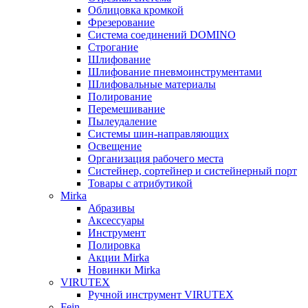
Облицовка кромкой
Фрезерование
Система соединений DOMINO
Строгание
Шлифование
Шлифование пневмоинструментами
Шлифовальные материалы
Полирование
Перемешивание
Пылеудаление
Системы шин-направляющих
Освещение
Организация рабочего места
Систейнер, сортейнер и систейнерный порт
Товары с атрибутикой
Mirka
Абразивы
Аксессуары
Инструмент
Полировка
Акции Mirka
Новинки Mirka
VIRUTEX
Ручной инструмент VIRUTEX
Fein