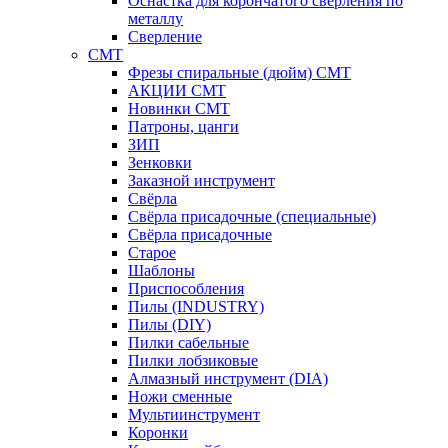
Оснастка для корончатого сверления по
металлу
Сверление
CMT
Фрезы спиральные (дюйм) СМТ
АКЦИИ СМТ
Новинки CMT
Патроны, цанги
ЗИП
Зенковки
Заказной инструмент
Свёрла
Свёрла присадочные (специальные)
Свёрла присадочные
Старое
Шаблоны
Приспособления
Пилы (INDUSTRY)
Пилы (DIY)
Пилки сабельные
Пилки лобзиковые
Алмазный инструмент (DIA)
Ножи сменные
Мультиинструмент
Коронки