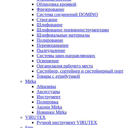
Облицовка кромкой
Фрезерование
Система соединений DOMINO
Строгание
Шлифование
Шлифование пневмоинструментами
Шлифовальные материалы
Полирование
Перемешивание
Пылеудаление
Системы шин-направляющих
Освещение
Организация рабочего места
Систейнер, сортейнер и систейнерный порт
Товары с атрибутикой
Mirka
Абразивы
Аксессуары
Инструмент
Полировка
Акции Mirka
Новинки Mirka
VIRUTEX
Ручной инструмент VIRUTEX
Fein