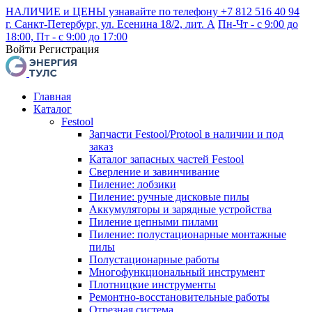
НАЛИЧИЕ и ЦЕНЫ узнавайте по телефону +7 812 516 40 94
г. Санкт-Петербург, ул. Есенина 18/2, лит. А
Пн-Чт - с 9:00 до
18:00, Пт - с 9:00 до 17:00
Войти
Регистрация
Главная
Каталог
Festool
Запчасти Festool/Protool в наличии и под
заказ
Каталог запасных частей Festool
Сверление и завинчивание
Пиление: лобзики
Пиление: ручные дисковые пилы
Аккумуляторы и зарядные устройства
Пиление цепными пилами
Пиление: полустационарные монтажные
пилы
Полустационарные работы
Многофункциональный инструмент
Плотницкие инструменты
Ремонтно-восстановительные работы
Отрезная система