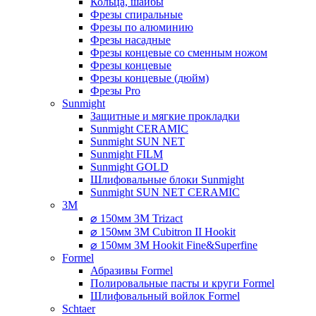
Кольца, шайбы
Фрезы спиральные
Фрезы по алюминию
Фрезы насадные
Фрезы концевые со сменным ножом
Фрезы концевые
Фрезы концевые (дюйм)
Фрезы Pro
Sunmight
Защитные и мягкие прокладки
Sunmight CERAMIC
Sunmight SUN NET
Sunmight FILM
Sunmight GOLD
Шлифовальные блоки Sunmight
Sunmight SUN NET CERAMIC
3M
⌀ 150мм 3M Trizact
⌀ 150мм 3M Cubitron II Hookit
⌀ 150мм 3M Hookit Fine&Superfine
Formel
Абразивы Formel
Полировальные пасты и круги Formel
Шлифовальный войлок Formel
Schtaer