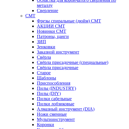
Оснастка для корончатого сверления по
металлу
Сверление
CMT
Фрезы спиральные (дюйм) СМТ
АКЦИИ СМТ
Новинки CMT
Патроны, цанги
ЗИП
Зенковки
Заказной инструмент
Свёрла
Свёрла присадочные (специальные)
Свёрла присадочные
Старое
Шаблоны
Приспособления
Пилы (INDUSTRY)
Пилы (DIY)
Пилки сабельные
Пилки лобзиковые
Алмазный инструмент (DIA)
Ножи сменные
Мультиинструмент
Коронки