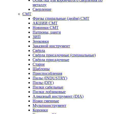
Оснастка для корончатого сверления по
металлу
Сверление
CMT
Фрезы спиральные (дюйм) СМТ
АКЦИИ СМТ
Новинки CMT
Патроны, цанги
ЗИП
Зенковки
Заказной инструмент
Свёрла
Свёрла присадочные (специальные)
Свёрла присадочные
Старое
Шаблоны
Приспособления
Пилы (INDUSTRY)
Пилы (DIY)
Пилки сабельные
Пилки лобзиковые
Алмазный инструмент (DIA)
Ножи сменные
Мультиинструмент
Коронки