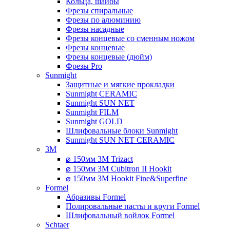
Кольца, шайбы
Фрезы спиральные
Фрезы по алюминию
Фрезы насадные
Фрезы концевые со сменным ножом
Фрезы концевые
Фрезы концевые (дюйм)
Фрезы Pro
Sunmight
Защитные и мягкие прокладки
Sunmight CERAMIC
Sunmight SUN NET
Sunmight FILM
Sunmight GOLD
Шлифовальные блоки Sunmight
Sunmight SUN NET CERAMIC
3M
⌀ 150мм 3M Trizact
⌀ 150мм 3M Cubitron II Hookit
⌀ 150мм 3M Hookit Fine&Superfine
Formel
Абразивы Formel
Полировальные пасты и круги Formel
Шлифовальный войлок Formel
Schtaer