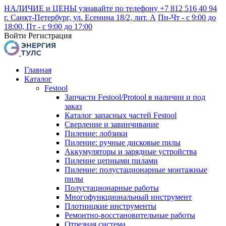
НАЛИЧИЕ и ЦЕНЫ узнавайте по телефону +7 812 516 40 94
г. Санкт-Петербург, ул. Есенина 18/2, лит. А
Пн-Чт - с 9:00 до
18:00, Пт - с 9:00 до 17:00
Войти
Регистрация
Главная
Каталог
Festool
Запчасти Festool/Protool в наличии и под
заказ
Каталог запасных частей Festool
Сверление и завинчивание
Пиление: лобзики
Пиление: ручные дисковые пилы
Аккумуляторы и зарядные устройства
Пиление цепными пилами
Пиление: полустационарные монтажные
пилы
Полустационарные работы
Многофункциональный инструмент
Плотницкие инструменты
Ремонтно-восстановительные работы
Отрезная система