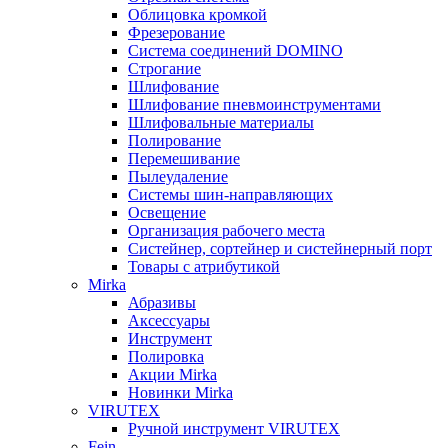
Облицовка кромкой
Фрезерование
Система соединений DOMINO
Строгание
Шлифование
Шлифование пневмоинструментами
Шлифовальные материалы
Полирование
Перемешивание
Пылеудаление
Системы шин-направляющих
Освещение
Организация рабочего места
Систейнер, сортейнер и систейнерный порт
Товары с атрибутикой
Mirka
Абразивы
Аксессуары
Инструмент
Полировка
Акции Mirka
Новинки Mirka
VIRUTEX
Ручной инструмент VIRUTEX
Fein