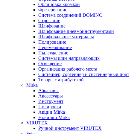
Облицовка кромкой
Фрезерование
Система соединений DOMINO
Строгание
Шлифование
Шлифование пневмоинструментами
Шлифовальные материалы
Полирование
Перемешивание
Пылеудаление
Системы шин-направляющих
Освещение
Организация рабочего места
Систейнер, сортейнер и систейнерный порт
Товары с атрибутикой
Mirka
Абразивы
Аксессуары
Инструмент
Полировка
Акции Mirka
Новинки Mirka
VIRUTEX
Ручной инструмент VIRUTEX
Fein