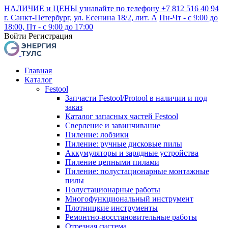
НАЛИЧИЕ и ЦЕНЫ узнавайте по телефону +7 812 516 40 94
г. Санкт-Петербург, ул. Есенина 18/2, лит. А
Пн-Чт - с 9:00 до
18:00, Пт - с 9:00 до 17:00
Войти
Регистрация
Главная
Каталог
Festool
Запчасти Festool/Protool в наличии и под
заказ
Каталог запасных частей Festool
Сверление и завинчивание
Пиление: лобзики
Пиление: ручные дисковые пилы
Аккумуляторы и зарядные устройства
Пиление цепными пилами
Пиление: полустационарные монтажные
пилы
Полустационарные работы
Многофункциональный инструмент
Плотницкие инструменты
Ремонтно-восстановительные работы
Отрезная система