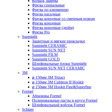
Кольца, шайбы
Фрезы спиральные
Фрезы по алюминию
Фрезы насадные
Фрезы концевые со сменным ножом
Фрезы концевые
Фрезы концевые (дюйм)
Фрезы Pro
Sunmight
Защитные и мягкие прокладки
Sunmight CERAMIC
Sunmight SUN NET
Sunmight FILM
Sunmight GOLD
Шлифовальные блоки Sunmight
Sunmight SUN NET CERAMIC
3M
⌀ 150мм 3M Trizact
⌀ 150мм 3M Cubitron II Hookit
⌀ 150мм 3M Hookit Fine&Superfine
Formel
Абразивы Formel
Полировальные пасты и круги Formel
Шлифовальный войлок Formel
Schtaer