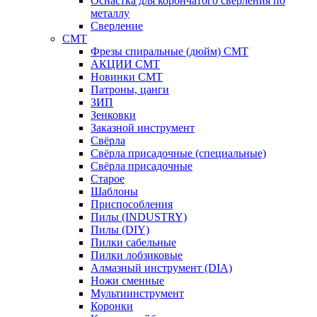
Оснастка для корончатого сверления по
металлу
Сверление
CMT
Фрезы спиральные (дюйм) СМТ
АКЦИИ СМТ
Новинки CMT
Патроны, цанги
ЗИП
Зенковки
Заказной инструмент
Свёрла
Свёрла присадочные (специальные)
Свёрла присадочные
Старое
Шаблоны
Приспособления
Пилы (INDUSTRY)
Пилы (DIY)
Пилки сабельные
Пилки лобзиковые
Алмазный инструмент (DIA)
Ножи сменные
Мультиинструмент
Коронки