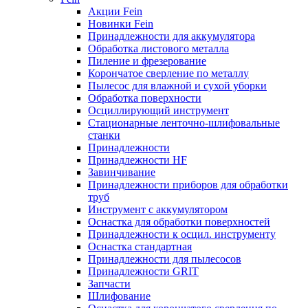
Акции Fein
Новинки Fein
Принадлежности для аккумулятора
Обработка листового металла
Пиление и фрезерование
Корончатое сверление по металлу
Пылесос для влажной и сухой уборки
Обработка поверхности
Осциллирующий инструмент
Стационарные ленточно-шлифовальные
станки
Принадлежности
Принадлежности HF
Завинчивание
Принадлежности приборов для обработки
труб
Инструмент с аккумулятором
Оснастка для обработки поверхностей
Принадлежности к осцил. инструменту
Оснастка стандартная
Принадлежности для пылесосов
Принадлежности GRIT
Запчасти
Шлифование