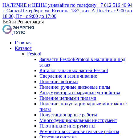
НАЛИЧИЕ и ЦЕНЫ узнавайте по телефону +7 812 516 40 94
г. Санкт-Петербург, ул. Есенина 18/2, лит. А
Пн-Чт - с 9:00 до
18:00, Пт - с 9:00 до 17:00
Войти
Регистрация
Главная
Каталог
Festool
Запчасти Festool/Protool в наличии и под
заказ
Каталог запасных частей Festool
Сверление и завинчивание
Пиление: лобзики
Пиление: ручные дисковые пилы
Аккумуляторы и зарядные устройства
Пиление цепными пилами
Пиление: полустационарные монтажные
пилы
Полустационарные работы
Многофункциональный инструмент
Плотницкие инструменты
Ремонтно-восстановительные работы
Отрезная система