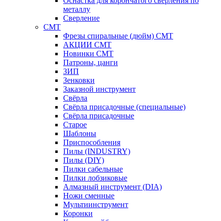
Оснастка для корончатого сверления по
металлу
Сверление
CMT
Фрезы спиральные (дюйм) СМТ
АКЦИИ СМТ
Новинки CMT
Патроны, цанги
ЗИП
Зенковки
Заказной инструмент
Свёрла
Свёрла присадочные (специальные)
Свёрла присадочные
Старое
Шаблоны
Приспособления
Пилы (INDUSTRY)
Пилы (DIY)
Пилки сабельные
Пилки лобзиковые
Алмазный инструмент (DIA)
Ножи сменные
Мультиинструмент
Коронки