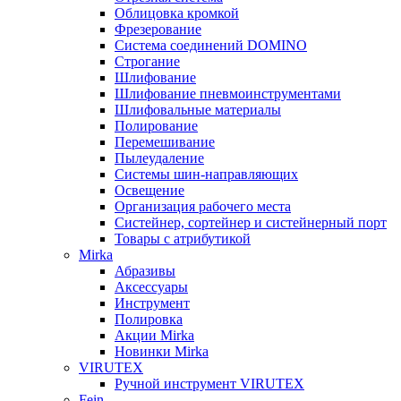
Облицовка кромкой
Фрезерование
Система соединений DOMINO
Строгание
Шлифование
Шлифование пневмоинструментами
Шлифовальные материалы
Полирование
Перемешивание
Пылеудаление
Системы шин-направляющих
Освещение
Организация рабочего места
Систейнер, сортейнер и систейнерный порт
Товары с атрибутикой
Mirka
Абразивы
Аксессуары
Инструмент
Полировка
Акции Mirka
Новинки Mirka
VIRUTEX
Ручной инструмент VIRUTEX
Fein