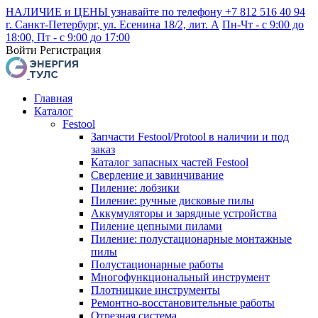
НАЛИЧИЕ и ЦЕНЫ узнавайте по телефону +7 812 516 40 94
г. Санкт-Петербург, ул. Есенина 18/2, лит. А
Пн-Чт - с 9:00 до
18:00, Пт - с 9:00 до 17:00
Войти
Регистрация
Главная
Каталог
Festool
Запчасти Festool/Protool в наличии и под
заказ
Каталог запасных частей Festool
Сверление и завинчивание
Пиление: лобзики
Пиление: ручные дисковые пилы
Аккумуляторы и зарядные устройства
Пиление цепными пилами
Пиление: полустационарные монтажные
пилы
Полустационарные работы
Многофункциональный инструмент
Плотницкие инструменты
Ремонтно-восстановительные работы
Отрезная система