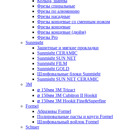
Кольца, шайбы
Фрезы спиральные
Фрезы по алюминию
Фрезы насадные
Фрезы концевые со сменным ножом
Фрезы концевые
Фрезы концевые (дюйм)
Фрезы Pro
Sunmight
Защитные и мягкие прокладки
Sunmight CERAMIC
Sunmight SUN NET
Sunmight FILM
Sunmight GOLD
Шлифовальные блоки Sunmight
Sunmight SUN NET CERAMIC
3M
⌀ 150мм 3M Trizact
⌀ 150мм 3M Cubitron II Hookit
⌀ 150мм 3M Hookit Fine&Superfine
Formel
Абразивы Formel
Полировальные пасты и круги Formel
Шлифовальный войлок Formel
Schtaer