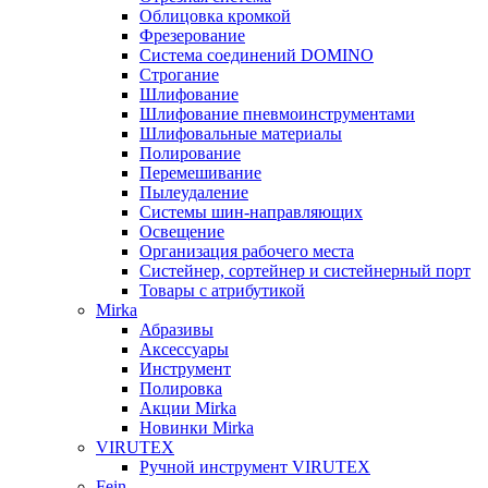
Облицовка кромкой
Фрезерование
Система соединений DOMINO
Строгание
Шлифование
Шлифование пневмоинструментами
Шлифовальные материалы
Полирование
Перемешивание
Пылеудаление
Системы шин-направляющих
Освещение
Организация рабочего места
Систейнер, сортейнер и систейнерный порт
Товары с атрибутикой
Mirka
Абразивы
Аксессуары
Инструмент
Полировка
Акции Mirka
Новинки Mirka
VIRUTEX
Ручной инструмент VIRUTEX
Fein