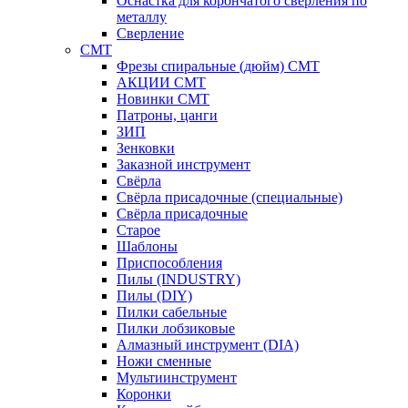
Оснастка для корончатого сверления по
металлу
Сверление
CMT
Фрезы спиральные (дюйм) СМТ
АКЦИИ СМТ
Новинки CMT
Патроны, цанги
ЗИП
Зенковки
Заказной инструмент
Свёрла
Свёрла присадочные (специальные)
Свёрла присадочные
Старое
Шаблоны
Приспособления
Пилы (INDUSTRY)
Пилы (DIY)
Пилки сабельные
Пилки лобзиковые
Алмазный инструмент (DIA)
Ножи сменные
Мультиинструмент
Коронки