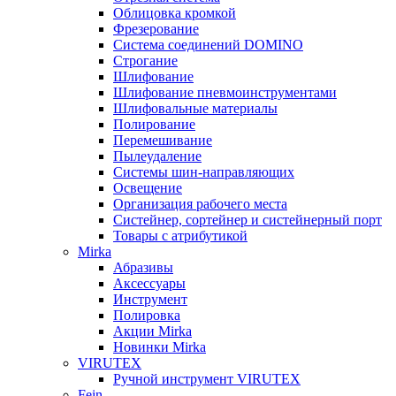
Облицовка кромкой
Фрезерование
Система соединений DOMINO
Строгание
Шлифование
Шлифование пневмоинструментами
Шлифовальные материалы
Полирование
Перемешивание
Пылеудаление
Системы шин-направляющих
Освещение
Организация рабочего места
Систейнер, сортейнер и систейнерный порт
Товары с атрибутикой
Mirka
Абразивы
Аксессуары
Инструмент
Полировка
Акции Mirka
Новинки Mirka
VIRUTEX
Ручной инструмент VIRUTEX
Fein