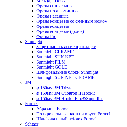
Кольца, шайбы
Фрезы спиральные
Фрезы по алюминию
Фрезы насадные
Фрезы концевые со сменным ножом
Фрезы концевые
Фрезы концевые (дюйм)
Фрезы Pro
Sunmight
Защитные и мягкие прокладки
Sunmight CERAMIC
Sunmight SUN NET
Sunmight FILM
Sunmight GOLD
Шлифовальные блоки Sunmight
Sunmight SUN NET CERAMIC
3M
⌀ 150мм 3M Trizact
⌀ 150мм 3M Cubitron II Hookit
⌀ 150мм 3M Hookit Fine&Superfine
Formel
Абразивы Formel
Полировальные пасты и круги Formel
Шлифовальный войлок Formel
Schtaer