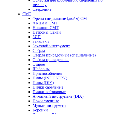
Оснастка для корончатого сверления по
металлу
Сверление
CMT
Фрезы спиральные (дюйм) СМТ
АКЦИИ СМТ
Новинки CMT
Патроны, цанги
ЗИП
Зенковки
Заказной инструмент
Свёрла
Свёрла присадочные (специальные)
Свёрла присадочные
Старое
Шаблоны
Приспособления
Пилы (INDUSTRY)
Пилы (DIY)
Пилки сабельные
Пилки лобзиковые
Алмазный инструмент (DIA)
Ножи сменные
Мультиинструмент
Коронки