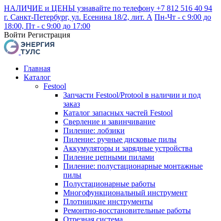
НАЛИЧИЕ и ЦЕНЫ узнавайте по телефону +7 812 516 40 94
г. Санкт-Петербург, ул. Есенина 18/2, лит. А
Пн-Чт - с 9:00 до
18:00, Пт - с 9:00 до 17:00
Войти
Регистрация
Главная
Каталог
Festool
Запчасти Festool/Protool в наличии и под
заказ
Каталог запасных частей Festool
Сверление и завинчивание
Пиление: лобзики
Пиление: ручные дисковые пилы
Аккумуляторы и зарядные устройства
Пиление цепными пилами
Пиление: полустационарные монтажные
пилы
Полустационарные работы
Многофункциональный инструмент
Плотницкие инструменты
Ремонтно-восстановительные работы
Отрезная система