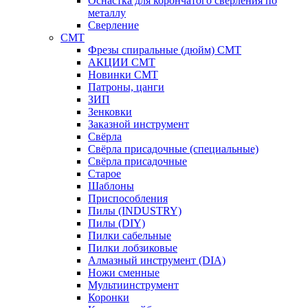
Оснастка для корончатого сверления по
металлу
Сверление
CMT
Фрезы спиральные (дюйм) СМТ
АКЦИИ СМТ
Новинки CMT
Патроны, цанги
ЗИП
Зенковки
Заказной инструмент
Свёрла
Свёрла присадочные (специальные)
Свёрла присадочные
Старое
Шаблоны
Приспособления
Пилы (INDUSTRY)
Пилы (DIY)
Пилки сабельные
Пилки лобзиковые
Алмазный инструмент (DIA)
Ножи сменные
Мультиинструмент
Коронки