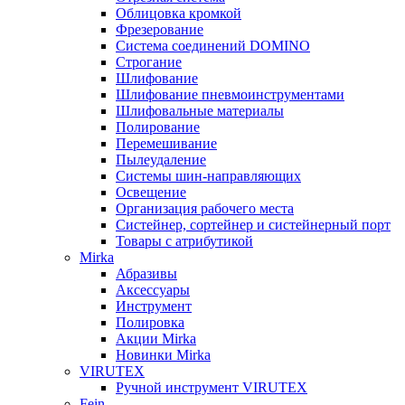
Облицовка кромкой
Фрезерование
Система соединений DOMINO
Строгание
Шлифование
Шлифование пневмоинструментами
Шлифовальные материалы
Полирование
Перемешивание
Пылеудаление
Системы шин-направляющих
Освещение
Организация рабочего места
Систейнер, сортейнер и систейнерный порт
Товары с атрибутикой
Mirka
Абразивы
Аксессуары
Инструмент
Полировка
Акции Mirka
Новинки Mirka
VIRUTEX
Ручной инструмент VIRUTEX
Fein