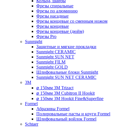
Кольца, шайбы
Фрезы спиральные
Фрезы по алюминию
Фрезы насадные
Фрезы концевые со сменным ножом
Фрезы концевые
Фрезы концевые (дюйм)
Фрезы Pro
Sunmight
Защитные и мягкие прокладки
Sunmight CERAMIC
Sunmight SUN NET
Sunmight FILM
Sunmight GOLD
Шлифовальные блоки Sunmight
Sunmight SUN NET CERAMIC
3M
⌀ 150мм 3M Trizact
⌀ 150мм 3M Cubitron II Hookit
⌀ 150мм 3M Hookit Fine&Superfine
Formel
Абразивы Formel
Полировальные пасты и круги Formel
Шлифовальный войлок Formel
Schtaer