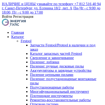
НАЛИЧИЕ и ЦЕНЫ узнавайте по телефону +7 812 516 40 94
г. Санкт-Петербург, ул. Есенина 18/2, лит. А
Пн-Чт - с 9:00 до
18:00, Пт - с 9:00 до 17:00
Войти
Регистрация
Главная
Каталог
Festool
Запчасти Festool/Protool в наличии и под
заказ
Каталог запасных частей Festool
Сверление и завинчивание
Пиление: лобзики
Пиление: ручные дисковые пилы
Аккумуляторы и зарядные устройства
Пиление цепными пилами
Пиление: полустационарные монтажные
пилы
Полустационарные работы
Многофункциональный инструмент
Плотницкие инструменты
Ремонтно-восстановительные работы
Отрезная система