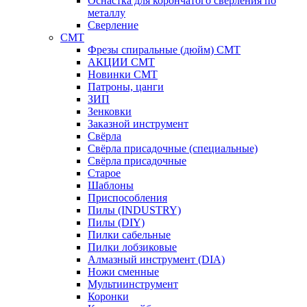
Оснастка для корончатого сверления по
металлу
Сверление
CMT
Фрезы спиральные (дюйм) СМТ
АКЦИИ СМТ
Новинки CMT
Патроны, цанги
ЗИП
Зенковки
Заказной инструмент
Свёрла
Свёрла присадочные (специальные)
Свёрла присадочные
Старое
Шаблоны
Приспособления
Пилы (INDUSTRY)
Пилы (DIY)
Пилки сабельные
Пилки лобзиковые
Алмазный инструмент (DIA)
Ножи сменные
Мультиинструмент
Коронки