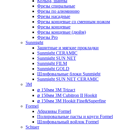
Кольца, шайбы
Фрезы спиральные
Фрезы по алюминию
Фрезы насадные
Фрезы концевые со сменным ножом
Фрезы концевые
Фрезы концевые (дюйм)
Фрезы Pro
Sunmight
Защитные и мягкие прокладки
Sunmight CERAMIC
Sunmight SUN NET
Sunmight FILM
Sunmight GOLD
Шлифовальные блоки Sunmight
Sunmight SUN NET CERAMIC
3M
⌀ 150мм 3M Trizact
⌀ 150мм 3M Cubitron II Hookit
⌀ 150мм 3M Hookit Fine&Superfine
Formel
Абразивы Formel
Полировальные пасты и круги Formel
Шлифовальный войлок Formel
Schtaer