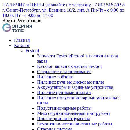
НАЛИЧИЕ и ЦЕНЫ узнавайте по телефону +7 812 516 40 94
г. Санкт-Петербург, ул. Есенина 18/2, лит. А
Пн-Чт - с 9:00 до
18:00, Пт - с 9:00 до 17:00
Войти
Регистрация
Главная
Каталог
Festool
Запчасти Festool/Protool в наличии и под
заказ
Каталог запасных частей Festool
Сверление и завинчивание
Пиление: лобзики
Пиление: ручные дисковые пилы
Аккумуляторы и зарядные устройства
Пиление цепными пилами
Пиление: полустационарные монтажные
пилы
Полустационарные работы
Многофункциональный инструмент
Плотницкие инструменты
Ремонтно-восстановительные работы
Отрезная система