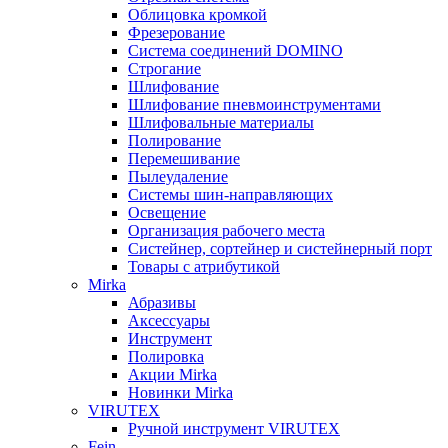
Облицовка кромкой
Фрезерование
Система соединений DOMINO
Строгание
Шлифование
Шлифование пневмоинструментами
Шлифовальные материалы
Полирование
Перемешивание
Пылеудаление
Системы шин-направляющих
Освещение
Организация рабочего места
Систейнер, сортейнер и систейнерный порт
Товары с атрибутикой
Mirka
Абразивы
Аксессуары
Инструмент
Полировка
Акции Mirka
Новинки Mirka
VIRUTEX
Ручной инструмент VIRUTEX
Fein