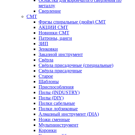
Оснастка для корончатого сверления по
металлу
Сверление
CMT
Фрезы спиральные (дюйм) СМТ
АКЦИИ СМТ
Новинки CMT
Патроны, цанги
ЗИП
Зенковки
Заказной инструмент
Свёрла
Свёрла присадочные (специальные)
Свёрла присадочные
Старое
Шаблоны
Приспособления
Пилы (INDUSTRY)
Пилы (DIY)
Пилки сабельные
Пилки лобзиковые
Алмазный инструмент (DIA)
Ножи сменные
Мультиинструмент
Коронки