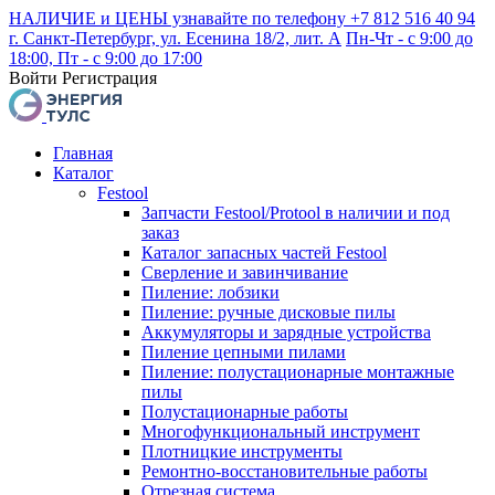
НАЛИЧИЕ и ЦЕНЫ узнавайте по телефону +7 812 516 40 94
г. Санкт-Петербург, ул. Есенина 18/2, лит. А
Пн-Чт - с 9:00 до
18:00, Пт - с 9:00 до 17:00
Войти
Регистрация
Главная
Каталог
Festool
Запчасти Festool/Protool в наличии и под
заказ
Каталог запасных частей Festool
Сверление и завинчивание
Пиление: лобзики
Пиление: ручные дисковые пилы
Аккумуляторы и зарядные устройства
Пиление цепными пилами
Пиление: полустационарные монтажные
пилы
Полустационарные работы
Многофункциональный инструмент
Плотницкие инструменты
Ремонтно-восстановительные работы
Отрезная система