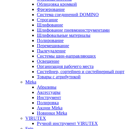
Облицовка кромкой
Фрезерование
Система соединений DOMINO
Строгание
Шлифование
Шлифование пневмоинструментами
Шлифовальные материалы
Полирование
Перемешивание
Пылеудаление
Системы шин-направляющих
Освещение
Организация рабочего места
Систейнер, сортейнер и систейнерный порт
Товары с атрибутикой
Mirka
Абразивы
Аксессуары
Инструмент
Полировка
Акции Mirka
Новинки Mirka
VIRUTEX
Ручной инструмент VIRUTEX
Fein