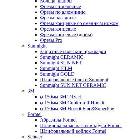
Кольца, шайбы
Фрезы спиральные
Фрезы по алюминию
Фрезы насадные
Фрезы концевые со сменным ножом
Фрезы концевые
Фрезы концевые (дюйм)
Фрезы Pro
Sunmight
Защитные и мягкие прокладки
Sunmight CERAMIC
Sunmight SUN NET
Sunmight FILM
Sunmight GOLD
Шлифовальные блоки Sunmight
Sunmight SUN NET CERAMIC
3M
⌀ 150мм 3M Trizact
⌀ 150мм 3M Cubitron II Hookit
⌀ 150мм 3M Hookit Fine&Superfine
Formel
Абразивы Formel
Полировальные пасты и круги Formel
Шлифовальный войлок Formel
Schtaer