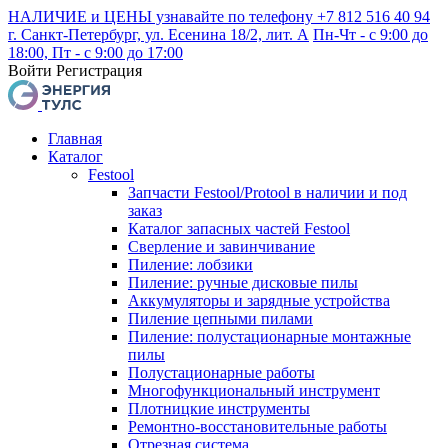
НАЛИЧИЕ и ЦЕНЫ узнавайте по телефону +7 812 516 40 94
г. Санкт-Петербург, ул. Есенина 18/2, лит. А
Пн-Чт - с 9:00 до
18:00, Пт - с 9:00 до 17:00
Войти
Регистрация
Главная
Каталог
Festool
Запчасти Festool/Protool в наличии и под
заказ
Каталог запасных частей Festool
Сверление и завинчивание
Пиление: лобзики
Пиление: ручные дисковые пилы
Аккумуляторы и зарядные устройства
Пиление цепными пилами
Пиление: полустационарные монтажные
пилы
Полустационарные работы
Многофункциональный инструмент
Плотницкие инструменты
Ремонтно-восстановительные работы
Отрезная система