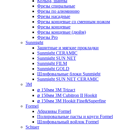
Кольца, шайбы
Фрезы спиральные
Фрезы по алюминию
Фрезы насадные
Фрезы концевые со сменным ножом
Фрезы концевые
Фрезы концевые (дюйм)
Фрезы Pro
Sunmight
Защитные и мягкие прокладки
Sunmight CERAMIC
Sunmight SUN NET
Sunmight FILM
Sunmight GOLD
Шлифовальные блоки Sunmight
Sunmight SUN NET CERAMIC
3M
⌀ 150мм 3M Trizact
⌀ 150мм 3M Cubitron II Hookit
⌀ 150мм 3M Hookit Fine&Superfine
Formel
Абразивы Formel
Полировальные пасты и круги Formel
Шлифовальный войлок Formel
Schtaer