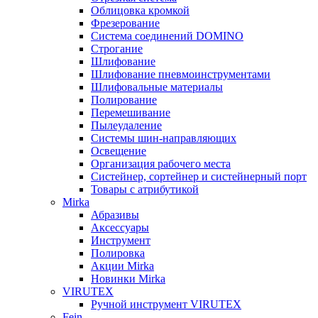
Облицовка кромкой
Фрезерование
Система соединений DOMINO
Строгание
Шлифование
Шлифование пневмоинструментами
Шлифовальные материалы
Полирование
Перемешивание
Пылеудаление
Системы шин-направляющих
Освещение
Организация рабочего места
Систейнер, сортейнер и систейнерный порт
Товары с атрибутикой
Mirka
Абразивы
Аксессуары
Инструмент
Полировка
Акции Mirka
Новинки Mirka
VIRUTEX
Ручной инструмент VIRUTEX
Fein