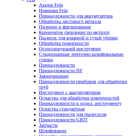
Акции Fein
Новинки Fein
Принадлежности для аккумулятора
Обработка листового металла
Пиление и фрезерование
Корончатое сверление по металлу
Пылесос для влажной и сухой уборки
Обработка поверхности
Осциллирующий инструмент
Стационарные ленточно-шлифовальные
станки
Принадлежности
Принадлежности HF
Завинчивание
Принадлежности приборов для обработки
труб
Инструмент с аккумулятором
Оснастка для обработки поверхностей
Принадлежности к осцил. инструменту
Оснастка стандартная
Принадлежности для пылесосов
Принадлежности GRIT
Запчасти
Шлифование