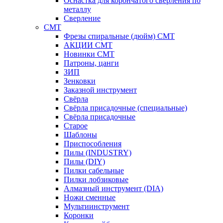
Оснастка для корончатого сверления по
металлу
Сверление
CMT
Фрезы спиральные (дюйм) СМТ
АКЦИИ СМТ
Новинки CMT
Патроны, цанги
ЗИП
Зенковки
Заказной инструмент
Свёрла
Свёрла присадочные (специальные)
Свёрла присадочные
Старое
Шаблоны
Приспособления
Пилы (INDUSTRY)
Пилы (DIY)
Пилки сабельные
Пилки лобзиковые
Алмазный инструмент (DIA)
Ножи сменные
Мультиинструмент
Коронки