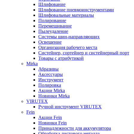
Шлифование
Шлифование пневмоинструментами
Шлифовальные материалы
Полирование
Перемешивание
Пылеудаление
Системы шин-направляющих
Освещение
Организация рабочего места
Систейнер, сортейнер и систейнерный порт
Товары с атрибутикой
Mirka
Абразивы
Аксессуары
Инструмент
Полировка
Акции Mirka
Новинки Mirka
VIRUTEX
Ручной инструмент VIRUTEX
Fein
Акции Fein
Новинки Fein
Принадлежности для аккумулятора
Обработка листового металла