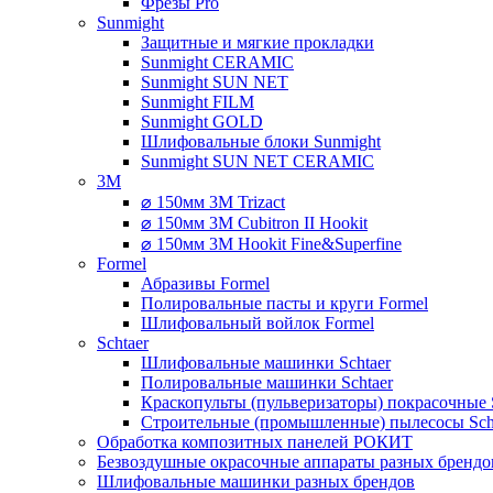
Фрезы Pro
Sunmight
Защитные и мягкие прокладки
Sunmight CERAMIC
Sunmight SUN NET
Sunmight FILM
Sunmight GOLD
Шлифовальные блоки Sunmight
Sunmight SUN NET CERAMIC
3M
⌀ 150мм 3M Trizact
⌀ 150мм 3M Cubitron II Hookit
⌀ 150мм 3M Hookit Fine&Superfine
Formel
Абразивы Formel
Полировальные пасты и круги Formel
Шлифовальный войлок Formel
Schtaer
Шлифовальные машинки Schtaer
Полировальные машинки Schtaer
Краскопульты (пульверизаторы) покрасочные 
Строительные (промышленные) пылесосы Sch
Обработка композитных панелей РОКИТ
Безвоздушные окрасочные аппараты разных брендо
Шлифовальные машинки разных брендов