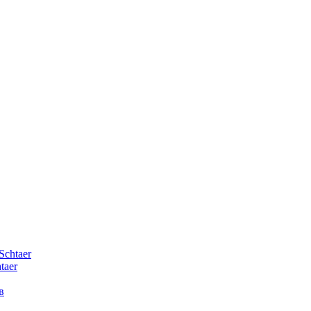
Schtaer
taer
в