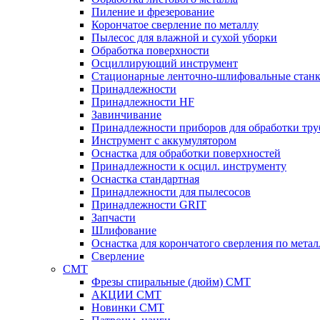
Пиление и фрезерование
Корончатое сверление по металлу
Пылесос для влажной и сухой уборки
Обработка поверхности
Осциллирующий инструмент
Стационарные ленточно-шлифовальные стан
Принадлежности
Принадлежности HF
Завинчивание
Принадлежности приборов для обработки тру
Инструмент с аккумулятором
Оснастка для обработки поверхностей
Принадлежности к осцил. инструменту
Оснастка стандартная
Принадлежности для пылесосов
Принадлежности GRIT
Запчасти
Шлифование
Оснастка для корончатого сверления по метал
Сверление
CMT
Фрезы спиральные (дюйм) СМТ
АКЦИИ СМТ
Новинки CMT