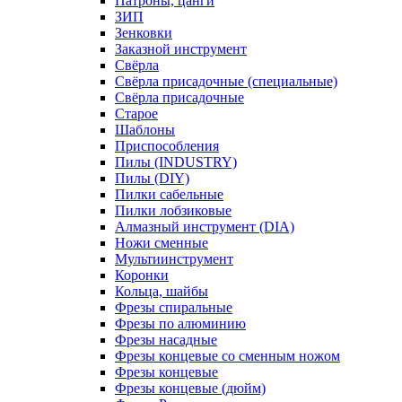
Патроны, цанги
ЗИП
Зенковки
Заказной инструмент
Свёрла
Свёрла присадочные (специальные)
Свёрла присадочные
Старое
Шаблоны
Приспособления
Пилы (INDUSTRY)
Пилы (DIY)
Пилки сабельные
Пилки лобзиковые
Алмазный инструмент (DIA)
Ножи сменные
Мультиинструмент
Коронки
Кольца, шайбы
Фрезы спиральные
Фрезы по алюминию
Фрезы насадные
Фрезы концевые со сменным ножом
Фрезы концевые
Фрезы концевые (дюйм)