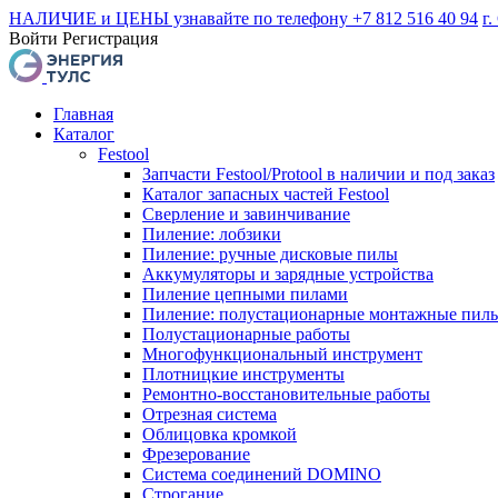
НАЛИЧИЕ и ЦЕНЫ узнавайте по телефону +7 812 516 40 94
г.
Войти
Регистрация
Главная
Каталог
Festool
Запчасти Festool/Protool в наличии и под заказ
Каталог запасных частей Festool
Сверление и завинчивание
Пиление: лобзики
Пиление: ручные дисковые пилы
Аккумуляторы и зарядные устройства
Пиление цепными пилами
Пиление: полустационарные монтажные пил
Полустационарные работы
Многофункциональный инструмент
Плотницкие инструменты
Ремонтно-восстановительные работы
Отрезная система
Облицовка кромкой
Фрезерование
Система соединений DOMINO
Строгание