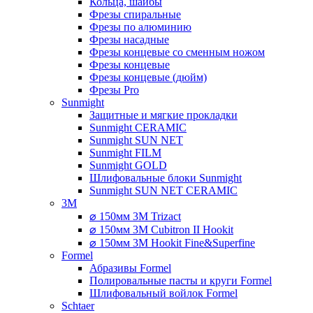
Кольца, шайбы
Фрезы спиральные
Фрезы по алюминию
Фрезы насадные
Фрезы концевые со сменным ножом
Фрезы концевые
Фрезы концевые (дюйм)
Фрезы Pro
Sunmight
Защитные и мягкие прокладки
Sunmight CERAMIC
Sunmight SUN NET
Sunmight FILM
Sunmight GOLD
Шлифовальные блоки Sunmight
Sunmight SUN NET CERAMIC
3M
⌀ 150мм 3M Trizact
⌀ 150мм 3M Cubitron II Hookit
⌀ 150мм 3M Hookit Fine&Superfine
Formel
Абразивы Formel
Полировальные пасты и круги Formel
Шлифовальный войлок Formel
Schtaer