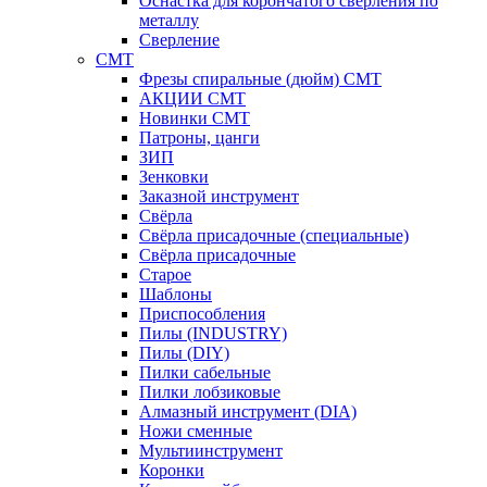
Оснастка для корончатого сверления по
металлу
Сверление
CMT
Фрезы спиральные (дюйм) СМТ
АКЦИИ СМТ
Новинки CMT
Патроны, цанги
ЗИП
Зенковки
Заказной инструмент
Свёрла
Свёрла присадочные (специальные)
Свёрла присадочные
Старое
Шаблоны
Приспособления
Пилы (INDUSTRY)
Пилы (DIY)
Пилки сабельные
Пилки лобзиковые
Алмазный инструмент (DIA)
Ножи сменные
Мультиинструмент
Коронки