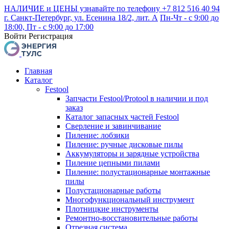
НАЛИЧИЕ и ЦЕНЫ узнавайте по телефону +7 812 516 40 94
г. Санкт-Петербург, ул. Есенина 18/2, лит. А
Пн-Чт - с 9:00 до
18:00, Пт - с 9:00 до 17:00
Войти
Регистрация
Главная
Каталог
Festool
Запчасти Festool/Protool в наличии и под
заказ
Каталог запасных частей Festool
Сверление и завинчивание
Пиление: лобзики
Пиление: ручные дисковые пилы
Аккумуляторы и зарядные устройства
Пиление цепными пилами
Пиление: полустационарные монтажные
пилы
Полустационарные работы
Многофункциональный инструмент
Плотницкие инструменты
Ремонтно-восстановительные работы
Отрезная система