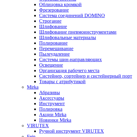
Облицовка кромкой
Фрезерование
Система соединений DOMINO
Строгание
Шлифование
Шлифование пневмоинструментами
Шлифовальные материалы
Полирование
Перемешивание
Пылеудаление
Системы шин-направляющих
Освещение
Организация рабочего места
Систейнер, сортейнер и систейнерный порт
Товары с атрибутикой
Mirka
Абразивы
Аксессуары
Инструмент
Полировка
Акции Mirka
Новинки Mirka
VIRUTEX
Ручной инструмент VIRUTEX
Fein