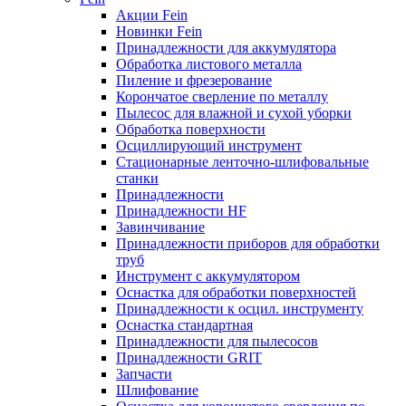
Акции Fein
Новинки Fein
Принадлежности для аккумулятора
Обработка листового металла
Пиление и фрезерование
Корончатое сверление по металлу
Пылесос для влажной и сухой уборки
Обработка поверхности
Осциллирующий инструмент
Стационарные ленточно-шлифовальные
станки
Принадлежности
Принадлежности HF
Завинчивание
Принадлежности приборов для обработки
труб
Инструмент с аккумулятором
Оснастка для обработки поверхностей
Принадлежности к осцил. инструменту
Оснастка стандартная
Принадлежности для пылесосов
Принадлежности GRIT
Запчасти
Шлифование