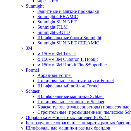
Фрезы Pro
Sunmight
Защитные и мягкие прокладки
Sunmight CERAMIC
Sunmight SUN NET
Sunmight FILM
Sunmight GOLD
Шлифовальные блоки Sunmight
Sunmight SUN NET CERAMIC
3M
⌀ 150мм 3M Trizact
⌀ 150мм 3M Cubitron II Hookit
⌀ 150мм 3M Hookit Fine&Superfine
Formel
Абразивы Formel
Полировальные пасты и круги Formel
Шлифовальный войлок Formel
Schtaer
Шлифовальные машинки Schtaer
Полировальные машинки Schtaer
Краскопульты (пульверизаторы) покрасочные 
Строительные (промышленные) пылесосы Sch
Обработка композитных панелей РОКИТ
Безвоздушные окрасочные аппараты разных брендо
Шлифовальные машинки разных брендов