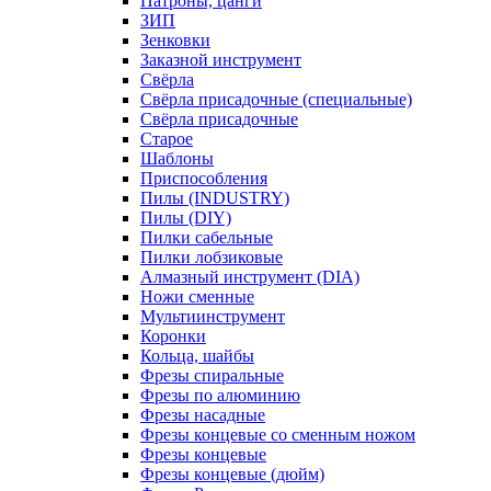
Патроны, цанги
ЗИП
Зенковки
Заказной инструмент
Свёрла
Свёрла присадочные (специальные)
Свёрла присадочные
Старое
Шаблоны
Приспособления
Пилы (INDUSTRY)
Пилы (DIY)
Пилки сабельные
Пилки лобзиковые
Алмазный инструмент (DIA)
Ножи сменные
Мультиинструмент
Коронки
Кольца, шайбы
Фрезы спиральные
Фрезы по алюминию
Фрезы насадные
Фрезы концевые со сменным ножом
Фрезы концевые
Фрезы концевые (дюйм)