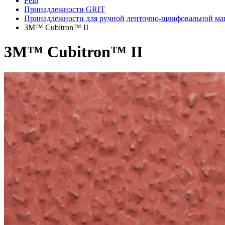
Fein
Принадлежности GRIT
Принадлежности для ручной ленточно-шлифовальной м
3M™ Cubitron™ II
3M™ Cubitron™ II