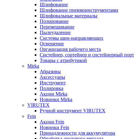
Шлифование
Шлифование пневмоинструментами
Шлифовальные материалы
Полирование
Перемешивание
Пылеудаление
Системы шин-направляющих
Освещение
Организация рабочего места
Систейнер, сортейнер и систейнерный порт
Товары с атрибутикой
Mirka
Абразивы
Аксессуары
Инструмент
Полировка
Акции Mirka
Новинки Mirka
VIRUTEX
Ручной инструмент VIRUTEX
Fein
Акции Fein
Новинки Fein
Принадлежности для аккумулятора
Обработка листового металла