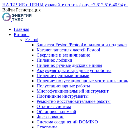
НАЛИЧИЕ и ЦЕНЫ узнавайте по телефону +7 812 516 40 94
г.
Войти
Регистрация
Главная
Каталог
Festool
Запчасти Festool/Protool в наличии и под заказ
Каталог запасных частей Festool
Сверление и завинчивание
Пиление: лобзики
Пиление: ручные дисковые пилы
Аккумуляторы и зарядные устройства
Пиление цепными пилами
Пиление: полустационарные монтажные пил
Полустационарные работы
Многофункциональный инструмент
Плотницкие инструменты
Ремонтно-восстановительные работы
Отрезная система
Облицовка кромкой
Фрезерование
Система соединений DOMINO
Строгание