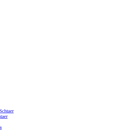
Schtaer
taer
в