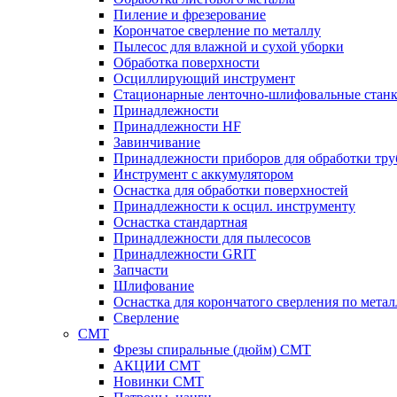
Пиление и фрезерование
Корончатое сверление по металлу
Пылесос для влажной и сухой уборки
Обработка поверхности
Осциллирующий инструмент
Стационарные ленточно-шлифовальные стан
Принадлежности
Принадлежности HF
Завинчивание
Принадлежности приборов для обработки тру
Инструмент с аккумулятором
Оснастка для обработки поверхностей
Принадлежности к осцил. инструменту
Оснастка стандартная
Принадлежности для пылесосов
Принадлежности GRIT
Запчасти
Шлифование
Оснастка для корончатого сверления по метал
Сверление
CMT
Фрезы спиральные (дюйм) СМТ
АКЦИИ СМТ
Новинки CMT