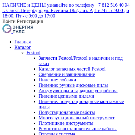
НАЛИЧИЕ и ЦЕНЫ узнавайте по телефону +7 812 516 40 94
г. Санкт-Петербург, ул. Есенина 18/2, лит. А
Пн-Чт - с 9:00 до
18:00, Пт - с 9:00 до 17:00
Войти
Регистрация
Главная
Каталог
Festool
Запчасти Festool/Protool в наличии и под
заказ
Каталог запасных частей Festool
Сверление и завинчивание
Пиление: лобзики
Пиление: ручные дисковые пилы
Аккумуляторы и зарядные устройства
Пиление цепными пилами
Пиление: полустационарные монтажные
пилы
Полустационарные работы
Многофункциональный инструмент
Плотницкие инструменты
Ремонтно-восстановительные работы
Отрезная система