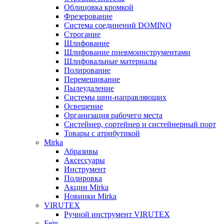
Облицовка кромкой
Фрезерование
Система соединений DOMINO
Строгание
Шлифование
Шлифование пневмоинструментами
Шлифовальные материалы
Полирование
Перемешивание
Пылеудаление
Системы шин-направляющих
Освещение
Организация рабочего места
Систейнер, сортейнер и систейнерный порт
Товары с атрибутикой
Mirka
Абразивы
Аксессуары
Инструмент
Полировка
Акции Mirka
Новинки Mirka
VIRUTEX
Ручной инструмент VIRUTEX
Fein