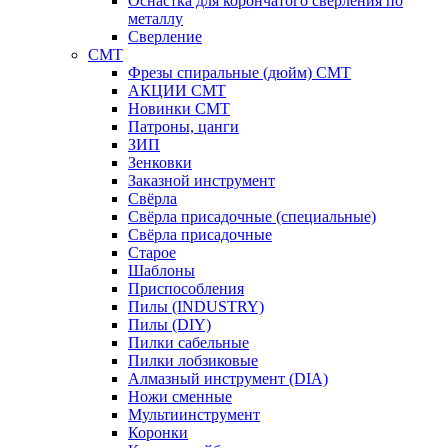
Оснастка для корончатого сверления по
металлу
Сверление
CMT
Фрезы спиральные (дюйм) СМТ
АКЦИИ СМТ
Новинки CMT
Патроны, цанги
ЗИП
Зенковки
Заказной инструмент
Свёрла
Свёрла присадочные (специальные)
Свёрла присадочные
Старое
Шаблоны
Приспособления
Пилы (INDUSTRY)
Пилы (DIY)
Пилки сабельные
Пилки лобзиковые
Алмазный инструмент (DIA)
Ножи сменные
Мультиинструмент
Коронки