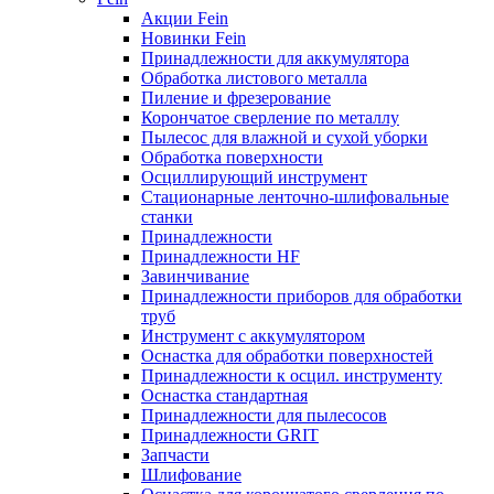
Акции Fein
Новинки Fein
Принадлежности для аккумулятора
Обработка листового металла
Пиление и фрезерование
Корончатое сверление по металлу
Пылесос для влажной и сухой уборки
Обработка поверхности
Осциллирующий инструмент
Стационарные ленточно-шлифовальные
станки
Принадлежности
Принадлежности HF
Завинчивание
Принадлежности приборов для обработки
труб
Инструмент с аккумулятором
Оснастка для обработки поверхностей
Принадлежности к осцил. инструменту
Оснастка стандартная
Принадлежности для пылесосов
Принадлежности GRIT
Запчасти
Шлифование