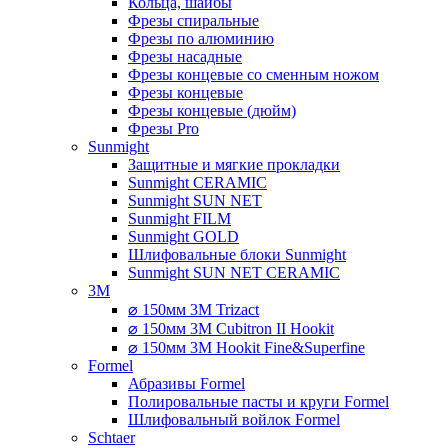
Кольца, шайбы
Фрезы спиральные
Фрезы по алюминию
Фрезы насадные
Фрезы концевые со сменным ножом
Фрезы концевые
Фрезы концевые (дюйм)
Фрезы Pro
Sunmight
Защитные и мягкие прокладки
Sunmight CERAMIC
Sunmight SUN NET
Sunmight FILM
Sunmight GOLD
Шлифовальные блоки Sunmight
Sunmight SUN NET CERAMIC
3M
⌀ 150мм 3M Trizact
⌀ 150мм 3M Cubitron II Hookit
⌀ 150мм 3M Hookit Fine&Superfine
Formel
Абразивы Formel
Полировальные пасты и круги Formel
Шлифовальный войлок Formel
Schtaer