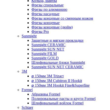
Кольца, шайбы
Фрезы спиральные
Фрезы по алюминию
Фрезы насадные
Фрезы концевые со сменным ножом
Фрезы концевые
Фрезы концевые (дюйм)
Фрезы Pro
Sunmight
Защитные и мягкие прокладки
Sunmight CERAMIC
Sunmight SUN NET
Sunmight FILM
Sunmight GOLD
Шлифовальные блоки Sunmight
Sunmight SUN NET CERAMIC
3M
⌀ 150мм 3M Trizact
⌀ 150мм 3M Cubitron II Hookit
⌀ 150мм 3M Hookit Fine&Superfine
Formel
Абразивы Formel
Полировальные пасты и круги Formel
Шлифовальный войлок Formel
Schtaer