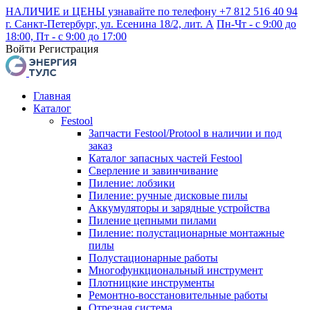
НАЛИЧИЕ и ЦЕНЫ узнавайте по телефону +7 812 516 40 94
г. Санкт-Петербург, ул. Есенина 18/2, лит. А
Пн-Чт - с 9:00 до
18:00, Пт - с 9:00 до 17:00
Войти
Регистрация
Главная
Каталог
Festool
Запчасти Festool/Protool в наличии и под
заказ
Каталог запасных частей Festool
Сверление и завинчивание
Пиление: лобзики
Пиление: ручные дисковые пилы
Аккумуляторы и зарядные устройства
Пиление цепными пилами
Пиление: полустационарные монтажные
пилы
Полустационарные работы
Многофункциональный инструмент
Плотницкие инструменты
Ремонтно-восстановительные работы
Отрезная система