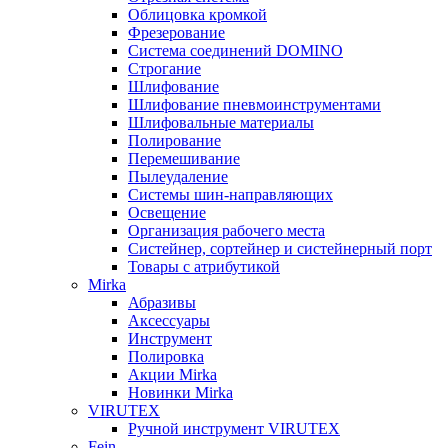
Облицовка кромкой
Фрезерование
Система соединений DOMINO
Строгание
Шлифование
Шлифование пневмоинструментами
Шлифовальные материалы
Полирование
Перемешивание
Пылеудаление
Системы шин-направляющих
Освещение
Организация рабочего места
Систейнер, сортейнер и систейнерный порт
Товары с атрибутикой
Mirka
Абразивы
Аксессуары
Инструмент
Полировка
Акции Mirka
Новинки Mirka
VIRUTEX
Ручной инструмент VIRUTEX
Fein