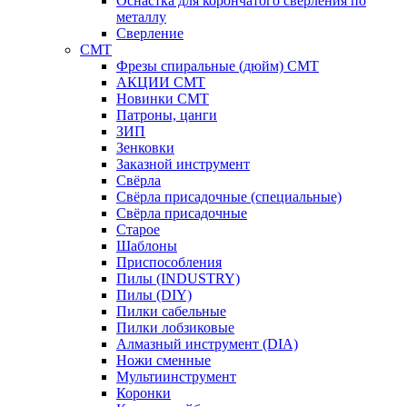
Оснастка для корончатого сверления по
металлу
Сверление
CMT
Фрезы спиральные (дюйм) СМТ
АКЦИИ СМТ
Новинки CMT
Патроны, цанги
ЗИП
Зенковки
Заказной инструмент
Свёрла
Свёрла присадочные (специальные)
Свёрла присадочные
Старое
Шаблоны
Приспособления
Пилы (INDUSTRY)
Пилы (DIY)
Пилки сабельные
Пилки лобзиковые
Алмазный инструмент (DIA)
Ножи сменные
Мультиинструмент
Коронки