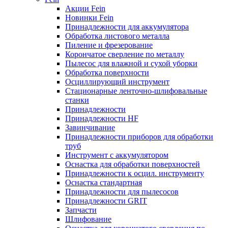
Акции Fein
Новинки Fein
Принадлежности для аккумулятора
Обработка листового металла
Пиление и фрезерование
Корончатое сверление по металлу
Пылесос для влажной и сухой уборки
Обработка поверхности
Осциллирующий инструмент
Стационарные ленточно-шлифовальные
станки
Принадлежности
Принадлежности HF
Завинчивание
Принадлежности приборов для обработки
труб
Инструмент с аккумулятором
Оснастка для обработки поверхностей
Принадлежности к осцил. инструменту
Оснастка стандартная
Принадлежности для пылесосов
Принадлежности GRIT
Запчасти
Шлифование