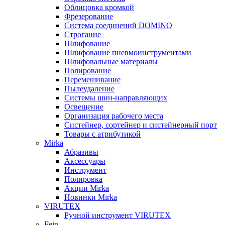
Облицовка кромкой
Фрезерование
Система соединений DOMINO
Строгание
Шлифование
Шлифование пневмоинструментами
Шлифовальные материалы
Полирование
Перемешивание
Пылеудаление
Системы шин-направляющих
Освещение
Организация рабочего места
Систейнер, сортейнер и систейнерный порт
Товары с атрибутикой
Mirka
Абразивы
Аксессуары
Инструмент
Полировка
Акции Mirka
Новинки Mirka
VIRUTEX
Ручной инструмент VIRUTEX
Fein