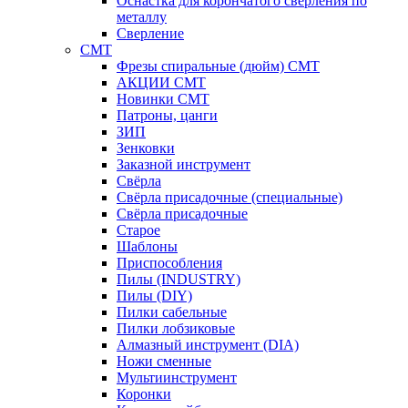
Оснастка для корончатого сверления по
металлу
Сверление
CMT
Фрезы спиральные (дюйм) СМТ
АКЦИИ СМТ
Новинки CMT
Патроны, цанги
ЗИП
Зенковки
Заказной инструмент
Свёрла
Свёрла присадочные (специальные)
Свёрла присадочные
Старое
Шаблоны
Приспособления
Пилы (INDUSTRY)
Пилы (DIY)
Пилки сабельные
Пилки лобзиковые
Алмазный инструмент (DIA)
Ножи сменные
Мультиинструмент
Коронки