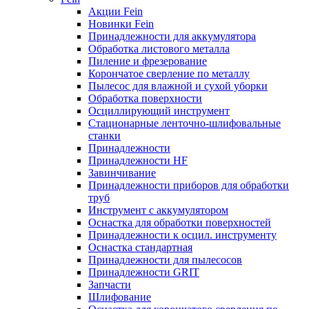
Акции Fein
Новинки Fein
Принадлежности для аккумулятора
Обработка листового металла
Пиление и фрезерование
Корончатое сверление по металлу
Пылесос для влажной и сухой уборки
Обработка поверхности
Осциллирующий инструмент
Стационарные ленточно-шлифовальные
станки
Принадлежности
Принадлежности HF
Завинчивание
Принадлежности приборов для обработки
труб
Инструмент с аккумулятором
Оснастка для обработки поверхностей
Принадлежности к осцил. инструменту
Оснастка стандартная
Принадлежности для пылесосов
Принадлежности GRIT
Запчасти
Шлифование