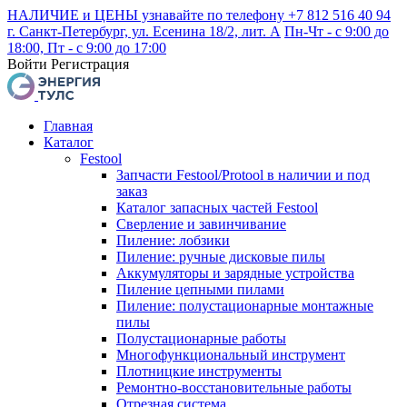
НАЛИЧИЕ и ЦЕНЫ узнавайте по телефону +7 812 516 40 94
г. Санкт-Петербург, ул. Есенина 18/2, лит. А
Пн-Чт - с 9:00 до
18:00, Пт - с 9:00 до 17:00
Войти
Регистрация
Главная
Каталог
Festool
Запчасти Festool/Protool в наличии и под
заказ
Каталог запасных частей Festool
Сверление и завинчивание
Пиление: лобзики
Пиление: ручные дисковые пилы
Аккумуляторы и зарядные устройства
Пиление цепными пилами
Пиление: полустационарные монтажные
пилы
Полустационарные работы
Многофункциональный инструмент
Плотницкие инструменты
Ремонтно-восстановительные работы
Отрезная система