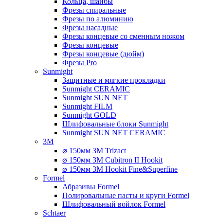
Кольца, шайбы
Фрезы спиральные
Фрезы по алюминию
Фрезы насадные
Фрезы концевые со сменным ножом
Фрезы концевые
Фрезы концевые (дюйм)
Фрезы Pro
Sunmight
Защитные и мягкие прокладки
Sunmight CERAMIC
Sunmight SUN NET
Sunmight FILM
Sunmight GOLD
Шлифовальные блоки Sunmight
Sunmight SUN NET CERAMIC
3M
⌀ 150мм 3M Trizact
⌀ 150мм 3M Cubitron II Hookit
⌀ 150мм 3M Hookit Fine&Superfine
Formel
Абразивы Formel
Полировальные пасты и круги Formel
Шлифовальный войлок Formel
Schtaer