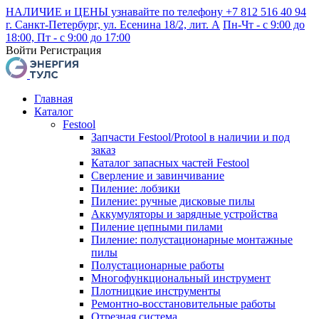
НАЛИЧИЕ и ЦЕНЫ узнавайте по телефону +7 812 516 40 94
г. Санкт-Петербург, ул. Есенина 18/2, лит. А
Пн-Чт - с 9:00 до
18:00, Пт - с 9:00 до 17:00
Войти
Регистрация
Главная
Каталог
Festool
Запчасти Festool/Protool в наличии и под
заказ
Каталог запасных частей Festool
Сверление и завинчивание
Пиление: лобзики
Пиление: ручные дисковые пилы
Аккумуляторы и зарядные устройства
Пиление цепными пилами
Пиление: полустационарные монтажные
пилы
Полустационарные работы
Многофункциональный инструмент
Плотницкие инструменты
Ремонтно-восстановительные работы
Отрезная система