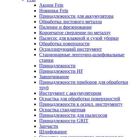
Акции Fein
Новинки Fein
Принадлежности для аккумулятора
Обработка листового металла
Пиление и фрезерование
Корончатое сверление по металлу
Пылесос для влажной и сухой уборки
Обработка поверхности
Осциллирующий инструмент
Стационарные ленточно-шлифовальные
станки
Принадлежности
Принадлежности HF
Завинчивание
Принадлежности приборов для обработки
труб
Инструмент с аккумулятором
Оснастка для обработки поверхностей
Принадлежности к осцил. инструменту
Оснастка стандартная
Принадлежности для пылесосов
Принадлежности GRIT
Запчасти
Шлифование