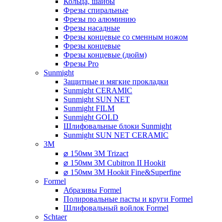
Кольца, шайбы
Фрезы спиральные
Фрезы по алюминию
Фрезы насадные
Фрезы концевые со сменным ножом
Фрезы концевые
Фрезы концевые (дюйм)
Фрезы Pro
Sunmight
Защитные и мягкие прокладки
Sunmight CERAMIC
Sunmight SUN NET
Sunmight FILM
Sunmight GOLD
Шлифовальные блоки Sunmight
Sunmight SUN NET CERAMIC
3M
⌀ 150мм 3M Trizact
⌀ 150мм 3M Cubitron II Hookit
⌀ 150мм 3M Hookit Fine&Superfine
Formel
Абразивы Formel
Полировальные пасты и круги Formel
Шлифовальный войлок Formel
Schtaer