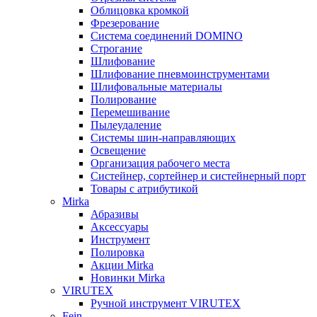
Облицовка кромкой
Фрезерование
Система соединений DOMINO
Строгание
Шлифование
Шлифование пневмоинструментами
Шлифовальные материалы
Полирование
Перемешивание
Пылеудаление
Системы шин-направляющих
Освещение
Организация рабочего места
Систейнер, сортейнер и систейнерный порт
Товары с атрибутикой
Mirka
Абразивы
Аксессуары
Инструмент
Полировка
Акции Mirka
Новинки Mirka
VIRUTEX
Ручной инструмент VIRUTEX
Fein