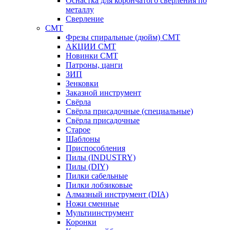
Оснастка для корончатого сверления по
металлу
Сверление
CMT
Фрезы спиральные (дюйм) СМТ
АКЦИИ СМТ
Новинки CMT
Патроны, цанги
ЗИП
Зенковки
Заказной инструмент
Свёрла
Свёрла присадочные (специальные)
Свёрла присадочные
Старое
Шаблоны
Приспособления
Пилы (INDUSTRY)
Пилы (DIY)
Пилки сабельные
Пилки лобзиковые
Алмазный инструмент (DIA)
Ножи сменные
Мультиинструмент
Коронки