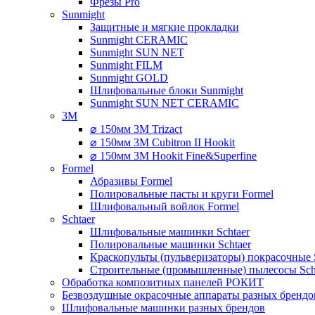
Фрезы Pro
Sunmight
Защитные и мягкие прокладки
Sunmight CERAMIC
Sunmight SUN NET
Sunmight FILM
Sunmight GOLD
Шлифовальные блоки Sunmight
Sunmight SUN NET CERAMIC
3M
⌀ 150мм 3M Trizact
⌀ 150мм 3M Cubitron II Hookit
⌀ 150мм 3M Hookit Fine&Superfine
Formel
Абразивы Formel
Полировальные пасты и круги Formel
Шлифовальный войлок Formel
Schtaer
Шлифовальные машинки Schtaer
Полировальные машинки Schtaer
Краскопульты (пульверизаторы) покрасочные 
Строительные (промышленные) пылесосы Sch
Обработка композитных панелей РОКИТ
Безвоздушные окрасочные аппараты разных брендо
Шлифовальные машинки разных брендов