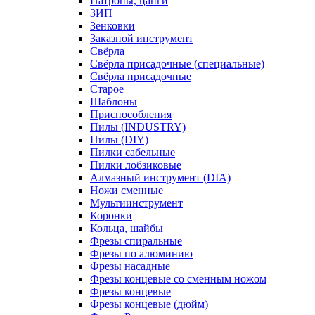
Патроны, цанги
ЗИП
Зенковки
Заказной инструмент
Свёрла
Свёрла присадочные (специальные)
Свёрла присадочные
Старое
Шаблоны
Приспособления
Пилы (INDUSTRY)
Пилы (DIY)
Пилки сабельные
Пилки лобзиковые
Алмазный инструмент (DIA)
Ножи сменные
Мультиинструмент
Коронки
Кольца, шайбы
Фрезы спиральные
Фрезы по алюминию
Фрезы насадные
Фрезы концевые со сменным ножом
Фрезы концевые
Фрезы концевые (дюйм)