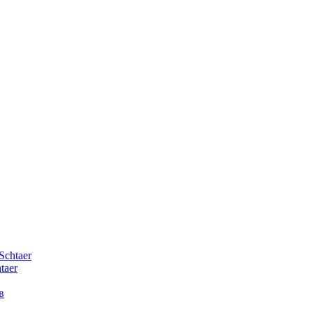
Schtaer
taer
в