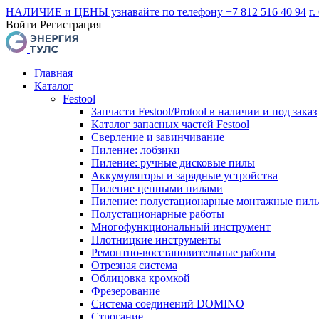
НАЛИЧИЕ и ЦЕНЫ узнавайте по телефону +7 812 516 40 94
г.
Войти
Регистрация
Главная
Каталог
Festool
Запчасти Festool/Protool в наличии и под заказ
Каталог запасных частей Festool
Сверление и завинчивание
Пиление: лобзики
Пиление: ручные дисковые пилы
Аккумуляторы и зарядные устройства
Пиление цепными пилами
Пиление: полустационарные монтажные пил
Полустационарные работы
Многофункциональный инструмент
Плотницкие инструменты
Ремонтно-восстановительные работы
Отрезная система
Облицовка кромкой
Фрезерование
Система соединений DOMINO
Строгание