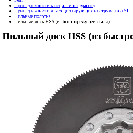
Fein
Принадлежности к осцил. инструменту
Принадлежности для осциллирующих инструментов SL
Пильные полотна
Пильный диск HSS (из быстрорежущей стали)
Пильный диск HSS (из быстр