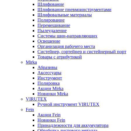
Шлифование
Шлифование пневмоинструментами
Шлифовальные материалы
Полирование
Перемешивание
Пылеудаление
Системы шин-направляющих
Освещение
Организация рабочего места
Систейнер, сортейнер и систейнерный порт
Товары с атрибутикой
Mirka
Абразивы
Аксессуары
Инструмент
Полировка
Акции Mirka
Новинки Mirka
VIRUTEX
Ручной инструмент VIRUTEX
Fein
Акции Fein
Новинки Fein
Принадлежности для аккумулятора
Обработка листового металла