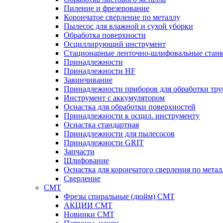
Пиление и фрезерование
Корончатое сверление по металлу
Пылесос для влажной и сухой уборки
Обработка поверхности
Осциллирующий инструмент
Стационарные ленточно-шлифовальные стан
Принадлежности
Принадлежности HF
Завинчивание
Принадлежности приборов для обработки тру
Инструмент с аккумулятором
Оснастка для обработки поверхностей
Принадлежности к осцил. инструменту
Оснастка стандартная
Принадлежности для пылесосов
Принадлежности GRIT
Запчасти
Шлифование
Оснастка для корончатого сверления по метал
Сверление
CMT
Фрезы спиральные (дюйм) СМТ
АКЦИИ СМТ
Новинки CMT