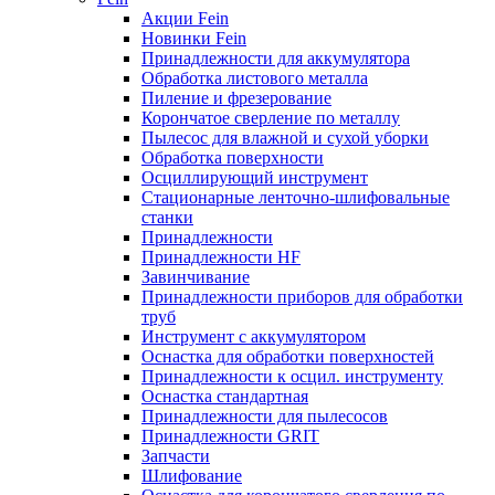
Акции Fein
Новинки Fein
Принадлежности для аккумулятора
Обработка листового металла
Пиление и фрезерование
Корончатое сверление по металлу
Пылесос для влажной и сухой уборки
Обработка поверхности
Осциллирующий инструмент
Стационарные ленточно-шлифовальные
станки
Принадлежности
Принадлежности HF
Завинчивание
Принадлежности приборов для обработки
труб
Инструмент с аккумулятором
Оснастка для обработки поверхностей
Принадлежности к осцил. инструменту
Оснастка стандартная
Принадлежности для пылесосов
Принадлежности GRIT
Запчасти
Шлифование