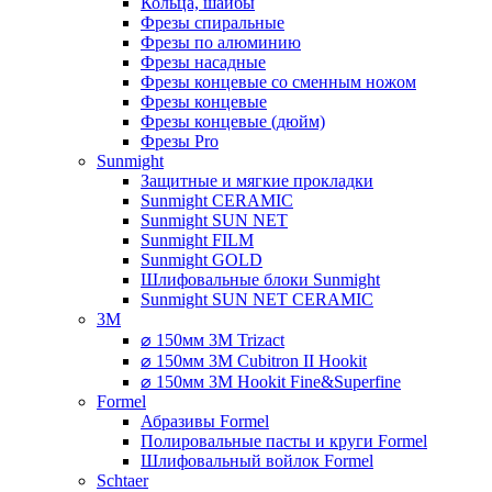
Кольца, шайбы
Фрезы спиральные
Фрезы по алюминию
Фрезы насадные
Фрезы концевые со сменным ножом
Фрезы концевые
Фрезы концевые (дюйм)
Фрезы Pro
Sunmight
Защитные и мягкие прокладки
Sunmight CERAMIC
Sunmight SUN NET
Sunmight FILM
Sunmight GOLD
Шлифовальные блоки Sunmight
Sunmight SUN NET CERAMIC
3M
⌀ 150мм 3M Trizact
⌀ 150мм 3M Cubitron II Hookit
⌀ 150мм 3M Hookit Fine&Superfine
Formel
Абразивы Formel
Полировальные пасты и круги Formel
Шлифовальный войлок Formel
Schtaer