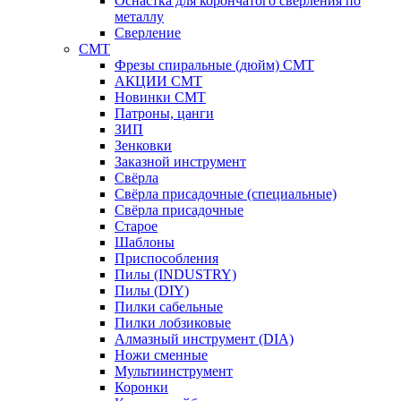
Оснастка для корончатого сверления по
металлу
Сверление
CMT
Фрезы спиральные (дюйм) СМТ
АКЦИИ СМТ
Новинки CMT
Патроны, цанги
ЗИП
Зенковки
Заказной инструмент
Свёрла
Свёрла присадочные (специальные)
Свёрла присадочные
Старое
Шаблоны
Приспособления
Пилы (INDUSTRY)
Пилы (DIY)
Пилки сабельные
Пилки лобзиковые
Алмазный инструмент (DIA)
Ножи сменные
Мультиинструмент
Коронки