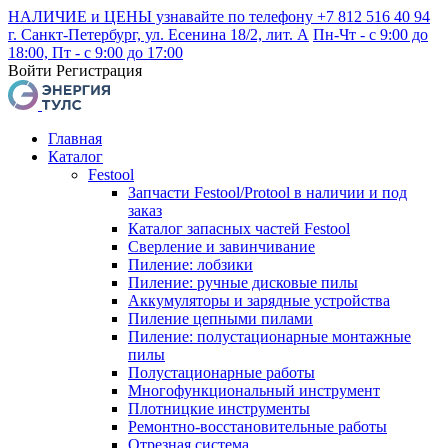
НАЛИЧИЕ и ЦЕНЫ узнавайте по телефону +7 812 516 40 94
г. Санкт-Петербург, ул. Есенина 18/2, лит. А
Пн-Чт - с 9:00 до
18:00, Пт - с 9:00 до 17:00
Войти
Регистрация
Главная
Каталог
Festool
Запчасти Festool/Protool в наличии и под
заказ
Каталог запасных частей Festool
Сверление и завинчивание
Пиление: лобзики
Пиление: ручные дисковые пилы
Аккумуляторы и зарядные устройства
Пиление цепными пилами
Пиление: полустационарные монтажные
пилы
Полустационарные работы
Многофункциональный инструмент
Плотницкие инструменты
Ремонтно-восстановительные работы
Отрезная система