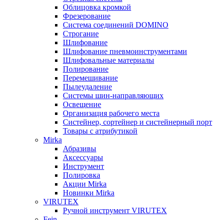
Облицовка кромкой
Фрезерование
Система соединений DOMINO
Строгание
Шлифование
Шлифование пневмоинструментами
Шлифовальные материалы
Полирование
Перемешивание
Пылеудаление
Системы шин-направляющих
Освещение
Организация рабочего места
Систейнер, сортейнер и систейнерный порт
Товары с атрибутикой
Mirka
Абразивы
Аксессуары
Инструмент
Полировка
Акции Mirka
Новинки Mirka
VIRUTEX
Ручной инструмент VIRUTEX
Fein