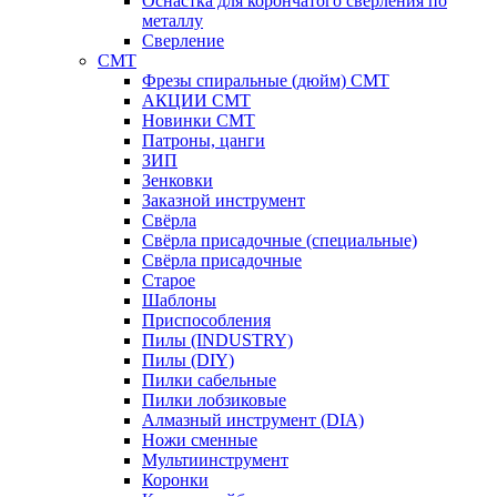
Оснастка для корончатого сверления по
металлу
Сверление
CMT
Фрезы спиральные (дюйм) СМТ
АКЦИИ СМТ
Новинки CMT
Патроны, цанги
ЗИП
Зенковки
Заказной инструмент
Свёрла
Свёрла присадочные (специальные)
Свёрла присадочные
Старое
Шаблоны
Приспособления
Пилы (INDUSTRY)
Пилы (DIY)
Пилки сабельные
Пилки лобзиковые
Алмазный инструмент (DIA)
Ножи сменные
Мультиинструмент
Коронки