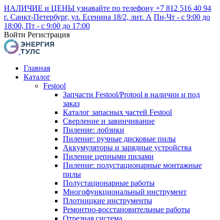
НАЛИЧИЕ и ЦЕНЫ узнавайте по телефону +7 812 516 40 94
г. Санкт-Петербург, ул. Есенина 18/2, лит. А
Пн-Чт - с 9:00 до
18:00, Пт - с 9:00 до 17:00
Войти
Регистрация
Главная
Каталог
Festool
Запчасти Festool/Protool в наличии и под
заказ
Каталог запасных частей Festool
Сверление и завинчивание
Пиление: лобзики
Пиление: ручные дисковые пилы
Аккумуляторы и зарядные устройства
Пиление цепными пилами
Пиление: полустационарные монтажные
пилы
Полустационарные работы
Многофункциональный инструмент
Плотницкие инструменты
Ремонтно-восстановительные работы
Отрезная система