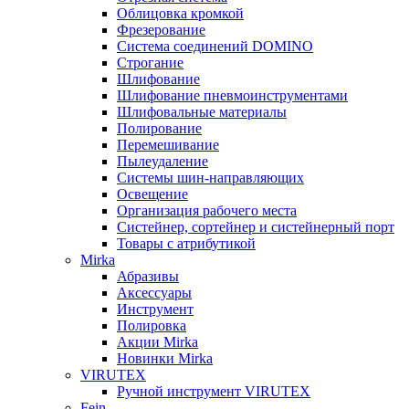
Облицовка кромкой
Фрезерование
Система соединений DOMINO
Строгание
Шлифование
Шлифование пневмоинструментами
Шлифовальные материалы
Полирование
Перемешивание
Пылеудаление
Системы шин-направляющих
Освещение
Организация рабочего места
Систейнер, сортейнер и систейнерный порт
Товары с атрибутикой
Mirka
Абразивы
Аксессуары
Инструмент
Полировка
Акции Mirka
Новинки Mirka
VIRUTEX
Ручной инструмент VIRUTEX
Fein