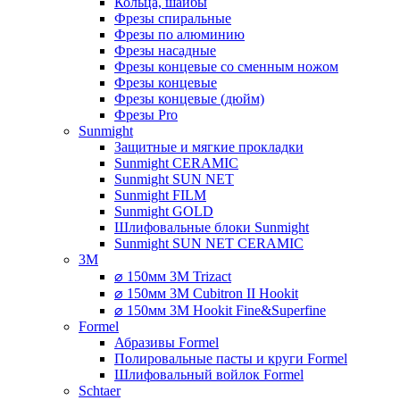
Кольца, шайбы
Фрезы спиральные
Фрезы по алюминию
Фрезы насадные
Фрезы концевые со сменным ножом
Фрезы концевые
Фрезы концевые (дюйм)
Фрезы Pro
Sunmight
Защитные и мягкие прокладки
Sunmight CERAMIC
Sunmight SUN NET
Sunmight FILM
Sunmight GOLD
Шлифовальные блоки Sunmight
Sunmight SUN NET CERAMIC
3M
⌀ 150мм 3M Trizact
⌀ 150мм 3M Cubitron II Hookit
⌀ 150мм 3M Hookit Fine&Superfine
Formel
Абразивы Formel
Полировальные пасты и круги Formel
Шлифовальный войлок Formel
Schtaer