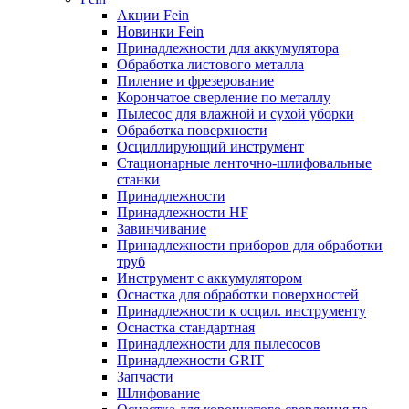
Акции Fein
Новинки Fein
Принадлежности для аккумулятора
Обработка листового металла
Пиление и фрезерование
Корончатое сверление по металлу
Пылесос для влажной и сухой уборки
Обработка поверхности
Осциллирующий инструмент
Стационарные ленточно-шлифовальные
станки
Принадлежности
Принадлежности HF
Завинчивание
Принадлежности приборов для обработки
труб
Инструмент с аккумулятором
Оснастка для обработки поверхностей
Принадлежности к осцил. инструменту
Оснастка стандартная
Принадлежности для пылесосов
Принадлежности GRIT
Запчасти
Шлифование