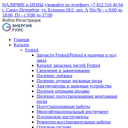
НАЛИЧИЕ и ЦЕНЫ узнавайте по телефону +7 812 516 40 94
г. Санкт-Петербург, ул. Есенина 18/2, лит. А
Пн-Чт - с 9:00 до
18:00, Пт - с 9:00 до 17:00
Войти
Регистрация
Главная
Каталог
Festool
Запчасти Festool/Protool в наличии и под
заказ
Каталог запасных частей Festool
Сверление и завинчивание
Пиление: лобзики
Пиление: ручные дисковые пилы
Аккумуляторы и зарядные устройства
Пиление цепными пилами
Пиление: полустационарные монтажные
пилы
Полустационарные работы
Многофункциональный инструмент
Плотницкие инструменты
Ремонтно-восстановительные работы
Отрезная система