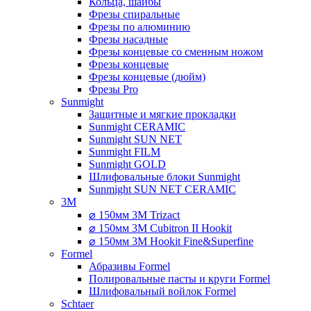
Кольца, шайбы
Фрезы спиральные
Фрезы по алюминию
Фрезы насадные
Фрезы концевые со сменным ножом
Фрезы концевые
Фрезы концевые (дюйм)
Фрезы Pro
Sunmight
Защитные и мягкие прокладки
Sunmight CERAMIC
Sunmight SUN NET
Sunmight FILM
Sunmight GOLD
Шлифовальные блоки Sunmight
Sunmight SUN NET CERAMIC
3M
⌀ 150мм 3M Trizact
⌀ 150мм 3M Cubitron II Hookit
⌀ 150мм 3M Hookit Fine&Superfine
Formel
Абразивы Formel
Полировальные пасты и круги Formel
Шлифовальный войлок Formel
Schtaer