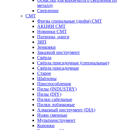
Оснастка для корончатого сверления по
металлу
Сверление
CMT
Фрезы спиральные (дюйм) СМТ
АКЦИИ СМТ
Новинки CMT
Патроны, цанги
ЗИП
Зенковки
Заказной инструмент
Свёрла
Свёрла присадочные (специальные)
Свёрла присадочные
Старое
Шаблоны
Приспособления
Пилы (INDUSTRY)
Пилы (DIY)
Пилки сабельные
Пилки лобзиковые
Алмазный инструмент (DIA)
Ножи сменные
Мультиинструмент
Коронки