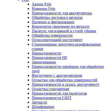
Акции Fein
Новинки Fein
Принадлежности для аккумулятора
Обработка листового металла
Пиление и фрезерование
Корончатое сверление по металлу
Пылесос для влажной и сухой уборки
Обработка поверхности
Осциллирующий инструмент
Стационарные ленточно-шлифовальные
станки
Принадлежности
Принадлежности HF
Завинчивание
Принадлежности приборов для обработки
труб
Инструмент с аккумулятором
Оснастка для обработки поверхностей
Принадлежности к осцил. инструменту
Оснастка стандартная
Принадлежности для пылесосов
Принадлежности GRIT
Запчасти
Шлифование