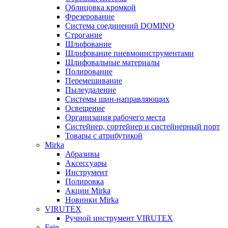
Облицовка кромкой
Фрезерование
Система соединений DOMINO
Строгание
Шлифование
Шлифование пневмоинструментами
Шлифовальные материалы
Полирование
Перемешивание
Пылеудаление
Системы шин-направляющих
Освещение
Организация рабочего места
Систейнер, сортейнер и систейнерный порт
Товары с атрибутикой
Mirka
Абразивы
Аксессуары
Инструмент
Полировка
Акции Mirka
Новинки Mirka
VIRUTEX
Ручной инструмент VIRUTEX
Fein