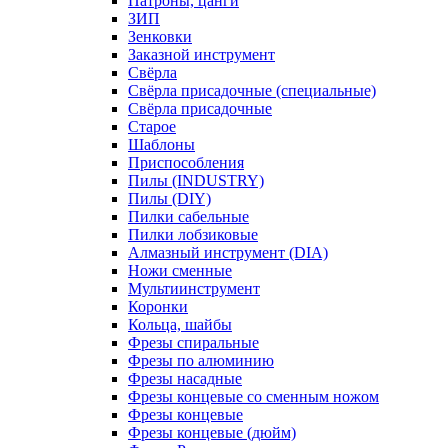
Патроны, цанги
ЗИП
Зенковки
Заказной инструмент
Свёрла
Свёрла присадочные (специальные)
Свёрла присадочные
Старое
Шаблоны
Приспособления
Пилы (INDUSTRY)
Пилы (DIY)
Пилки сабельные
Пилки лобзиковые
Алмазный инструмент (DIA)
Ножи сменные
Мультиинструмент
Коронки
Кольца, шайбы
Фрезы спиральные
Фрезы по алюминию
Фрезы насадные
Фрезы концевые со сменным ножом
Фрезы концевые
Фрезы концевые (дюйм)