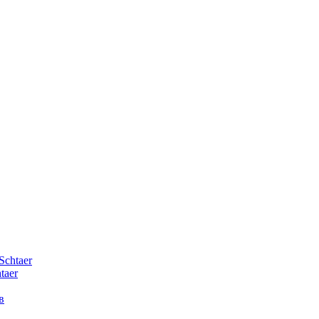
Schtaer
taer
в