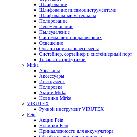
Шлифование
Шлифование пневмоинструментами
Шлифовальные материалы
Полирование
Перемешивание
Пылеудаление
Системы шин-направляющих
Освещение
Организация рабочего места
Систейнер, сортейнер и систейнерный порт
Товары с атрибутикой
Mirka
Абразивы
Аксессуары
Инструмент
Полировка
Акции Mirka
Новинки Mirka
VIRUTEX
Ручной инструмент VIRUTEX
Fein
Акции Fein
Новинки Fein
Принадлежности для аккумулятора
Обработка листового металла