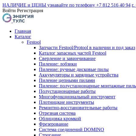
НАЛИЧИЕ и ЦЕНЫ узнавайте по телефону +7 812 516 40 94
г.
Войти
Регистрация
Главная
Каталог
Festool
Запчасти Festool/Protool в наличии и под заказ
Каталог запасных частей Festool
Сверление и завинчивание
Пиление: лобзики
Пиление: ручные дисковые пилы
Аккумуляторы и зарядные устройства
Пиление цепными пилами
Пиление: полустационарные монтажные пил
Полустационарные работы
Многофункциональный инструмент
Плотницкие инструменты
Ремонтно-восстановительные работы
Отрезная система
Облицовка кромкой
Фрезерование
Система соединений DOMINO
Строгание