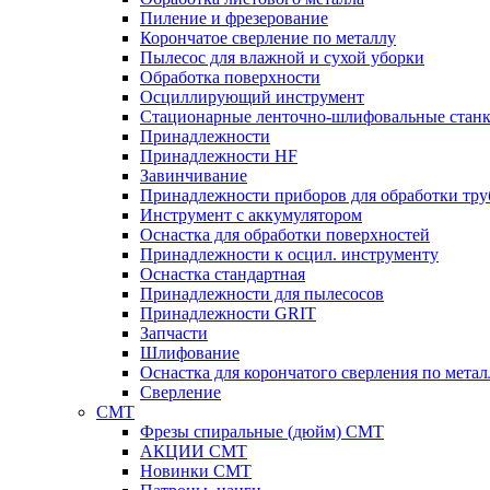
Пиление и фрезерование
Корончатое сверление по металлу
Пылесос для влажной и сухой уборки
Обработка поверхности
Осциллирующий инструмент
Стационарные ленточно-шлифовальные стан
Принадлежности
Принадлежности HF
Завинчивание
Принадлежности приборов для обработки тру
Инструмент с аккумулятором
Оснастка для обработки поверхностей
Принадлежности к осцил. инструменту
Оснастка стандартная
Принадлежности для пылесосов
Принадлежности GRIT
Запчасти
Шлифование
Оснастка для корончатого сверления по метал
Сверление
CMT
Фрезы спиральные (дюйм) СМТ
АКЦИИ СМТ
Новинки CMT