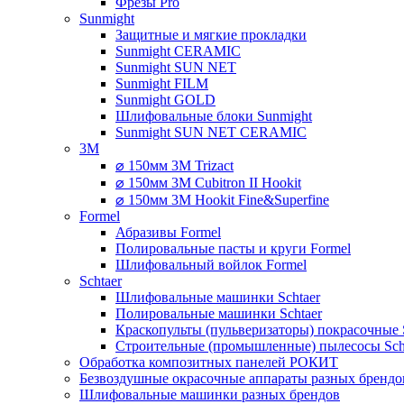
Фрезы Pro
Sunmight
Защитные и мягкие прокладки
Sunmight CERAMIC
Sunmight SUN NET
Sunmight FILM
Sunmight GOLD
Шлифовальные блоки Sunmight
Sunmight SUN NET CERAMIC
3M
⌀ 150мм 3M Trizact
⌀ 150мм 3M Cubitron II Hookit
⌀ 150мм 3M Hookit Fine&Superfine
Formel
Абразивы Formel
Полировальные пасты и круги Formel
Шлифовальный войлок Formel
Schtaer
Шлифовальные машинки Schtaer
Полировальные машинки Schtaer
Краскопульты (пульверизаторы) покрасочные 
Строительные (промышленные) пылесосы Sch
Обработка композитных панелей РОКИТ
Безвоздушные окрасочные аппараты разных брендо
Шлифовальные машинки разных брендов