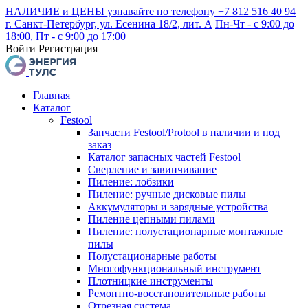
НАЛИЧИЕ и ЦЕНЫ узнавайте по телефону +7 812 516 40 94
г. Санкт-Петербург, ул. Есенина 18/2, лит. А
Пн-Чт - с 9:00 до
18:00, Пт - с 9:00 до 17:00
Войти
Регистрация
Главная
Каталог
Festool
Запчасти Festool/Protool в наличии и под
заказ
Каталог запасных частей Festool
Сверление и завинчивание
Пиление: лобзики
Пиление: ручные дисковые пилы
Аккумуляторы и зарядные устройства
Пиление цепными пилами
Пиление: полустационарные монтажные
пилы
Полустационарные работы
Многофункциональный инструмент
Плотницкие инструменты
Ремонтно-восстановительные работы
Отрезная система