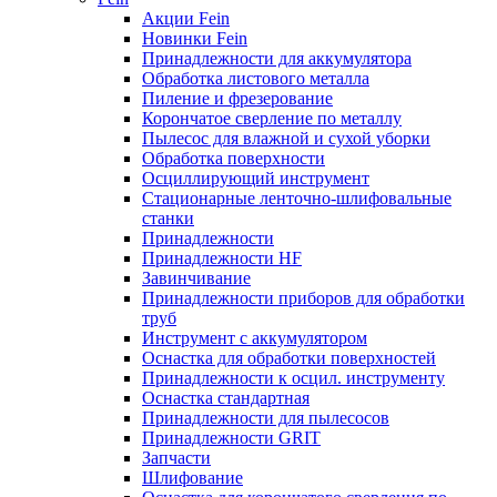
Акции Fein
Новинки Fein
Принадлежности для аккумулятора
Обработка листового металла
Пиление и фрезерование
Корончатое сверление по металлу
Пылесос для влажной и сухой уборки
Обработка поверхности
Осциллирующий инструмент
Стационарные ленточно-шлифовальные
станки
Принадлежности
Принадлежности HF
Завинчивание
Принадлежности приборов для обработки
труб
Инструмент с аккумулятором
Оснастка для обработки поверхностей
Принадлежности к осцил. инструменту
Оснастка стандартная
Принадлежности для пылесосов
Принадлежности GRIT
Запчасти
Шлифование