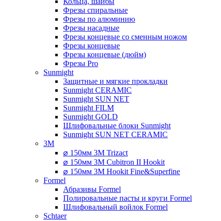
Кольца, шайбы
Фрезы спиральные
Фрезы по алюминию
Фрезы насадные
Фрезы концевые со сменным ножом
Фрезы концевые
Фрезы концевые (дюйм)
Фрезы Pro
Sunmight
Защитные и мягкие прокладки
Sunmight CERAMIC
Sunmight SUN NET
Sunmight FILM
Sunmight GOLD
Шлифовальные блоки Sunmight
Sunmight SUN NET CERAMIC
3M
⌀ 150мм 3M Trizact
⌀ 150мм 3M Cubitron II Hookit
⌀ 150мм 3M Hookit Fine&Superfine
Formel
Абразивы Formel
Полировальные пасты и круги Formel
Шлифовальный войлок Formel
Schtaer