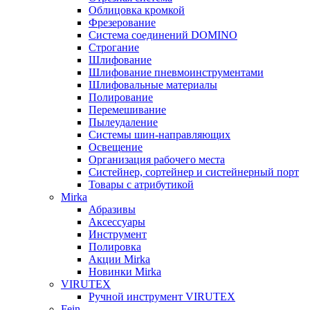
Облицовка кромкой
Фрезерование
Система соединений DOMINO
Строгание
Шлифование
Шлифование пневмоинструментами
Шлифовальные материалы
Полирование
Перемешивание
Пылеудаление
Системы шин-направляющих
Освещение
Организация рабочего места
Систейнер, сортейнер и систейнерный порт
Товары с атрибутикой
Mirka
Абразивы
Аксессуары
Инструмент
Полировка
Акции Mirka
Новинки Mirka
VIRUTEX
Ручной инструмент VIRUTEX
Fein