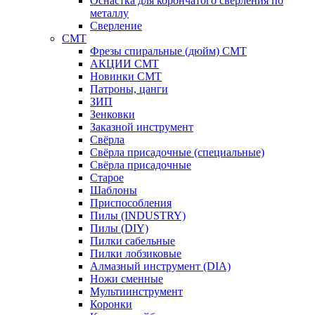
Оснастка для корончатого сверления по
металлу
Сверление
CMT
Фрезы спиральные (дюйм) СМТ
АКЦИИ СМТ
Новинки CMT
Патроны, цанги
ЗИП
Зенковки
Заказной инструмент
Свёрла
Свёрла присадочные (специальные)
Свёрла присадочные
Старое
Шаблоны
Приспособления
Пилы (INDUSTRY)
Пилы (DIY)
Пилки сабельные
Пилки лобзиковые
Алмазный инструмент (DIA)
Ножи сменные
Мультиинструмент
Коронки