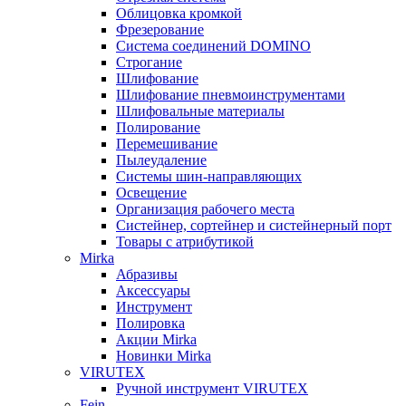
Облицовка кромкой
Фрезерование
Система соединений DOMINO
Строгание
Шлифование
Шлифование пневмоинструментами
Шлифовальные материалы
Полирование
Перемешивание
Пылеудаление
Системы шин-направляющих
Освещение
Организация рабочего места
Систейнер, сортейнер и систейнерный порт
Товары с атрибутикой
Mirka
Абразивы
Аксессуары
Инструмент
Полировка
Акции Mirka
Новинки Mirka
VIRUTEX
Ручной инструмент VIRUTEX
Fein