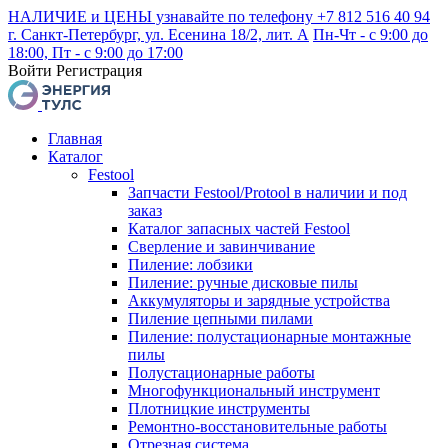
НАЛИЧИЕ и ЦЕНЫ узнавайте по телефону +7 812 516 40 94
г. Санкт-Петербург, ул. Есенина 18/2, лит. А
Пн-Чт - с 9:00 до
18:00, Пт - с 9:00 до 17:00
Войти
Регистрация
Главная
Каталог
Festool
Запчасти Festool/Protool в наличии и под
заказ
Каталог запасных частей Festool
Сверление и завинчивание
Пиление: лобзики
Пиление: ручные дисковые пилы
Аккумуляторы и зарядные устройства
Пиление цепными пилами
Пиление: полустационарные монтажные
пилы
Полустационарные работы
Многофункциональный инструмент
Плотницкие инструменты
Ремонтно-восстановительные работы
Отрезная система