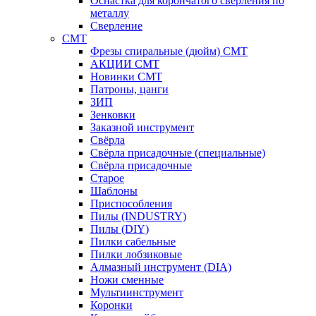
Оснастка для корончатого сверления по
металлу
Сверление
CMT
Фрезы спиральные (дюйм) СМТ
АКЦИИ СМТ
Новинки CMT
Патроны, цанги
ЗИП
Зенковки
Заказной инструмент
Свёрла
Свёрла присадочные (специальные)
Свёрла присадочные
Старое
Шаблоны
Приспособления
Пилы (INDUSTRY)
Пилы (DIY)
Пилки сабельные
Пилки лобзиковые
Алмазный инструмент (DIA)
Ножи сменные
Мультиинструмент
Коронки