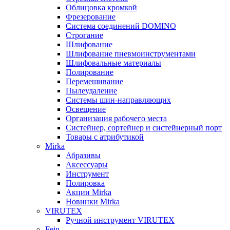
Облицовка кромкой
Фрезерование
Система соединений DOMINO
Строгание
Шлифование
Шлифование пневмоинструментами
Шлифовальные материалы
Полирование
Перемешивание
Пылеудаление
Системы шин-направляющих
Освещение
Организация рабочего места
Систейнер, сортейнер и систейнерный порт
Товары с атрибутикой
Mirka
Абразивы
Аксессуары
Инструмент
Полировка
Акции Mirka
Новинки Mirka
VIRUTEX
Ручной инструмент VIRUTEX
Fein