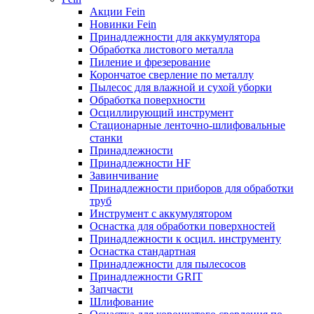
Акции Fein
Новинки Fein
Принадлежности для аккумулятора
Обработка листового металла
Пиление и фрезерование
Корончатое сверление по металлу
Пылесос для влажной и сухой уборки
Обработка поверхности
Осциллирующий инструмент
Стационарные ленточно-шлифовальные
станки
Принадлежности
Принадлежности HF
Завинчивание
Принадлежности приборов для обработки
труб
Инструмент с аккумулятором
Оснастка для обработки поверхностей
Принадлежности к осцил. инструменту
Оснастка стандартная
Принадлежности для пылесосов
Принадлежности GRIT
Запчасти
Шлифование