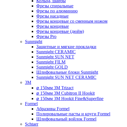
Кольца, шайбы
Фрезы спиральные
Фрезы по алюминию
Фрезы насадные
Фрезы концевые со сменным ножом
Фрезы концевые
Фрезы концевые (дюйм)
Фрезы Pro
Sunmight
Защитные и мягкие прокладки
Sunmight CERAMIC
Sunmight SUN NET
Sunmight FILM
Sunmight GOLD
Шлифовальные блоки Sunmight
Sunmight SUN NET CERAMIC
3M
⌀ 150мм 3M Trizact
⌀ 150мм 3M Cubitron II Hookit
⌀ 150мм 3M Hookit Fine&Superfine
Formel
Абразивы Formel
Полировальные пасты и круги Formel
Шлифовальный войлок Formel
Schtaer