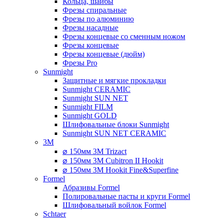
Кольца, шайбы
Фрезы спиральные
Фрезы по алюминию
Фрезы насадные
Фрезы концевые со сменным ножом
Фрезы концевые
Фрезы концевые (дюйм)
Фрезы Pro
Sunmight
Защитные и мягкие прокладки
Sunmight CERAMIC
Sunmight SUN NET
Sunmight FILM
Sunmight GOLD
Шлифовальные блоки Sunmight
Sunmight SUN NET CERAMIC
3M
⌀ 150мм 3M Trizact
⌀ 150мм 3M Cubitron II Hookit
⌀ 150мм 3M Hookit Fine&Superfine
Formel
Абразивы Formel
Полировальные пасты и круги Formel
Шлифовальный войлок Formel
Schtaer