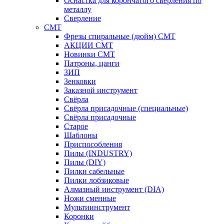
Оснастка для корончатого сверления по
металлу
Сверление
CMT
Фрезы спиральные (дюйм) СМТ
АКЦИИ СМТ
Новинки CMT
Патроны, цанги
ЗИП
Зенковки
Заказной инструмент
Свёрла
Свёрла присадочные (специальные)
Свёрла присадочные
Старое
Шаблоны
Приспособления
Пилы (INDUSTRY)
Пилы (DIY)
Пилки сабельные
Пилки лобзиковые
Алмазный инструмент (DIA)
Ножи сменные
Мультиинструмент
Коронки