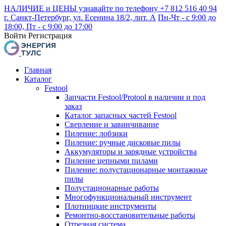
НАЛИЧИЕ и ЦЕНЫ узнавайте по телефону +7 812 516 40 94
г. Санкт-Петербург, ул. Есенина 18/2, лит. А
Пн-Чт - с 9:00 до
18:00, Пт - с 9:00 до 17:00
Войти
Регистрация
Главная
Каталог
Festool
Запчасти Festool/Protool в наличии и под
заказ
Каталог запасных частей Festool
Сверление и завинчивание
Пиление: лобзики
Пиление: ручные дисковые пилы
Аккумуляторы и зарядные устройства
Пиление цепными пилами
Пиление: полустационарные монтажные
пилы
Полустационарные работы
Многофункциональный инструмент
Плотницкие инструменты
Ремонтно-восстановительные работы
Отрезная система