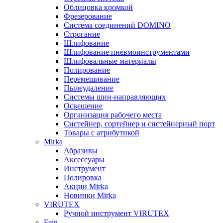
Облицовка кромкой
Фрезерование
Система соединений DOMINO
Строгание
Шлифование
Шлифование пневмоинструментами
Шлифовальные материалы
Полирование
Перемешивание
Пылеудаление
Системы шин-направляющих
Освещение
Организация рабочего места
Систейнер, сортейнер и систейнерный порт
Товары с атрибутикой
Mirka
Абразивы
Аксессуары
Инструмент
Полировка
Акции Mirka
Новинки Mirka
VIRUTEX
Ручной инструмент VIRUTEX
Fein