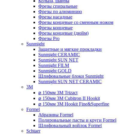
Кольца, шайбы
Фрезы спиральные
Фрезы по алюминию
Фрезы насадные
Фрезы концевые со сменным ножом
Фрезы концевые
Фрезы концевые (дюйм)
Фрезы Pro
Sunmight
Защитные и мягкие прокладки
Sunmight CERAMIC
Sunmight SUN NET
Sunmight FILM
Sunmight GOLD
Шлифовальные блоки Sunmight
Sunmight SUN NET CERAMIC
3M
⌀ 150мм 3M Trizact
⌀ 150мм 3M Cubitron II Hookit
⌀ 150мм 3M Hookit Fine&Superfine
Formel
Абразивы Formel
Полировальные пасты и круги Formel
Шлифовальный войлок Formel
Schtaer