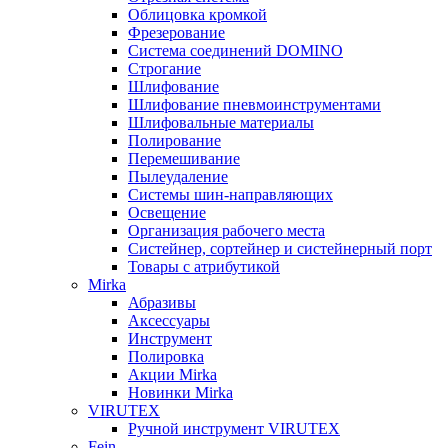
Облицовка кромкой
Фрезерование
Система соединений DOMINO
Строгание
Шлифование
Шлифование пневмоинструментами
Шлифовальные материалы
Полирование
Перемешивание
Пылеудаление
Системы шин-направляющих
Освещение
Организация рабочего места
Систейнер, сортейнер и систейнерный порт
Товары с атрибутикой
Mirka
Абразивы
Аксессуары
Инструмент
Полировка
Акции Mirka
Новинки Mirka
VIRUTEX
Ручной инструмент VIRUTEX
Fein