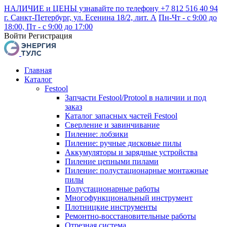
НАЛИЧИЕ и ЦЕНЫ узнавайте по телефону +7 812 516 40 94
г. Санкт-Петербург, ул. Есенина 18/2, лит. А
Пн-Чт - с 9:00 до
18:00, Пт - с 9:00 до 17:00
Войти
Регистрация
Главная
Каталог
Festool
Запчасти Festool/Protool в наличии и под
заказ
Каталог запасных частей Festool
Сверление и завинчивание
Пиление: лобзики
Пиление: ручные дисковые пилы
Аккумуляторы и зарядные устройства
Пиление цепными пилами
Пиление: полустационарные монтажные
пилы
Полустационарные работы
Многофункциональный инструмент
Плотницкие инструменты
Ремонтно-восстановительные работы
Отрезная система