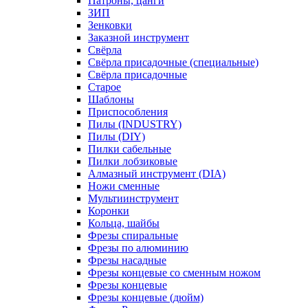
Патроны, цанги
ЗИП
Зенковки
Заказной инструмент
Свёрла
Свёрла присадочные (специальные)
Свёрла присадочные
Старое
Шаблоны
Приспособления
Пилы (INDUSTRY)
Пилы (DIY)
Пилки сабельные
Пилки лобзиковые
Алмазный инструмент (DIA)
Ножи сменные
Мультиинструмент
Коронки
Кольца, шайбы
Фрезы спиральные
Фрезы по алюминию
Фрезы насадные
Фрезы концевые со сменным ножом
Фрезы концевые
Фрезы концевые (дюйм)