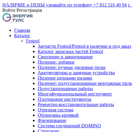
НАЛИЧИЕ и ЦЕНЫ узнавайте по телефону +7 812 516 40 94
г.
Войти
Регистрация
Главная
Каталог
Festool
Запчасти Festool/Protool в наличии и под заказ
Каталог запасных частей Festool
Сверление и завинчивание
Пиление: лобзики
Пиление: ручные дисковые пилы
Аккумуляторы и зарядные устройства
Пиление цепными пилами
Пиление: полустационарные монтажные пил
Полустационарные работы
Многофункциональный инструмент
Плотницкие инструменты
Ремонтно-восстановительные работы
Отрезная система
Облицовка кромкой
Фрезерование
Система соединений DOMINO
Строгание