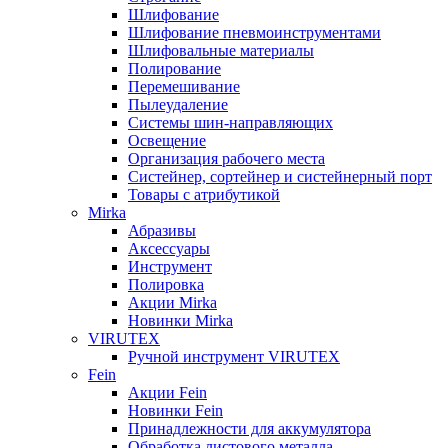
Шлифование
Шлифование пневмоинструментами
Шлифовальные материалы
Полирование
Перемешивание
Пылеудаление
Системы шин-направляющих
Освещение
Организация рабочего места
Систейнер, сортейнер и систейнерный порт
Товары с атрибутикой
Mirka
Абразивы
Аксессуары
Инструмент
Полировка
Акции Mirka
Новинки Mirka
VIRUTEX
Ручной инструмент VIRUTEX
Fein
Акции Fein
Новинки Fein
Принадлежности для аккумулятора
Обработка листового металла