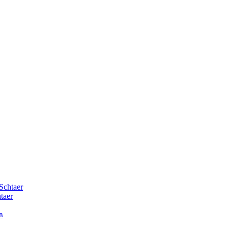
Schtaer
taer
в