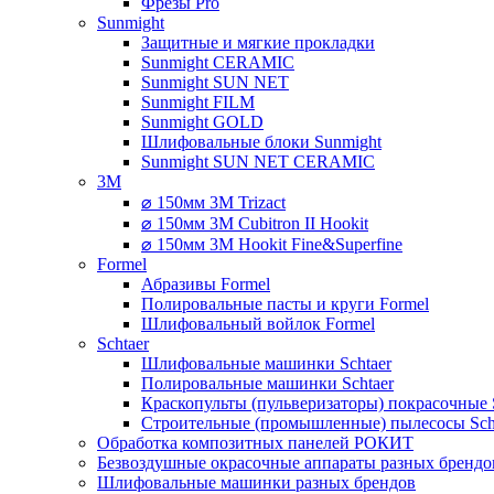
Фрезы Pro
Sunmight
Защитные и мягкие прокладки
Sunmight CERAMIC
Sunmight SUN NET
Sunmight FILM
Sunmight GOLD
Шлифовальные блоки Sunmight
Sunmight SUN NET CERAMIC
3M
⌀ 150мм 3M Trizact
⌀ 150мм 3M Cubitron II Hookit
⌀ 150мм 3M Hookit Fine&Superfine
Formel
Абразивы Formel
Полировальные пасты и круги Formel
Шлифовальный войлок Formel
Schtaer
Шлифовальные машинки Schtaer
Полировальные машинки Schtaer
Краскопульты (пульверизаторы) покрасочные 
Строительные (промышленные) пылесосы Sch
Обработка композитных панелей РОКИТ
Безвоздушные окрасочные аппараты разных брендо
Шлифовальные машинки разных брендов