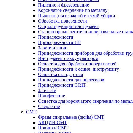
Пиление и фрезерование
Корончатое сверление по металлу
Пылесос для влажной и сухой уборки
Обработка поверхности
Осциллирующий инструмент
Стационарные ленточно-шлифовальные стан
Принадлежности
Принадлежности HF
Завинчивание
Принадлежности приборов для обработки тру
Инструмент с аккумулятором
Оснастка для обработки поверхностей
Принадлежности к осцил. инструменту
Оснастка стандартная
Принадлежности для пылесосов
Принадлежности GRIT
Запчасти
Шлифование
Оснастка для корончатого сверления по метал
Сверление
CMT
Фрезы спиральные (дюйм) СМТ
АКЦИИ СМТ
Новинки CMT