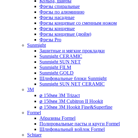
Кольца, шайбы
Фрезы спиральные
Фрезы по алюминию
Фрезы насадные
Фрезы концевые со сменным ножом
Фрезы концевые
Фрезы концевые (дюйм)
Фрезы Pro
Sunmight
Защитные и мягкие прокладки
Sunmight CERAMIC
Sunmight SUN NET
Sunmight FILM
Sunmight GOLD
Шлифовальные блоки Sunmight
Sunmight SUN NET CERAMIC
3M
⌀ 150мм 3M Trizact
⌀ 150мм 3M Cubitron II Hookit
⌀ 150мм 3M Hookit Fine&Superfine
Formel
Абразивы Formel
Полировальные пасты и круги Formel
Шлифовальный войлок Formel
Schtaer