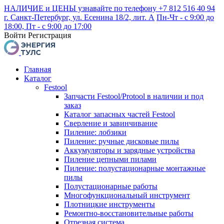
НАЛИЧИЕ и ЦЕНЫ узнавайте по телефону +7 812 516 40 94
г. Санкт-Петербург, ул. Есенина 18/2, лит. А
Пн-Чт - с 9:00 до
18:00, Пт - с 9:00 до 17:00
Войти
Регистрация
Главная
Каталог
Festool
Запчасти Festool/Protool в наличии и под
заказ
Каталог запасных частей Festool
Сверление и завинчивание
Пиление: лобзики
Пиление: ручные дисковые пилы
Аккумуляторы и зарядные устройства
Пиление цепными пилами
Пиление: полустационарные монтажные
пилы
Полустационарные работы
Многофункциональный инструмент
Плотницкие инструменты
Ремонтно-восстановительные работы
Отрезная система