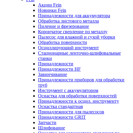
Акции Fein
Новинки Fein
Принадлежности для аккумулятора
Обработка листового металла
Пиление и фрезерование
Корончатое сверление по металлу
Пылесос для влажной и сухой уборки
Обработка поверхности
Осциллирующий инструмент
Стационарные ленточно-шлифовальные
станки
Принадлежности
Принадлежности HF
Завинчивание
Принадлежности приборов для обработки
труб
Инструмент с аккумулятором
Оснастка для обработки поверхностей
Принадлежности к осцил. инструменту
Оснастка стандартная
Принадлежности для пылесосов
Принадлежности GRIT
Запчасти
Шлифование