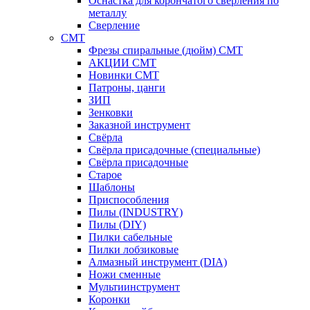
Оснастка для корончатого сверления по
металлу
Сверление
CMT
Фрезы спиральные (дюйм) СМТ
АКЦИИ СМТ
Новинки CMT
Патроны, цанги
ЗИП
Зенковки
Заказной инструмент
Свёрла
Свёрла присадочные (специальные)
Свёрла присадочные
Старое
Шаблоны
Приспособления
Пилы (INDUSTRY)
Пилы (DIY)
Пилки сабельные
Пилки лобзиковые
Алмазный инструмент (DIA)
Ножи сменные
Мультиинструмент
Коронки