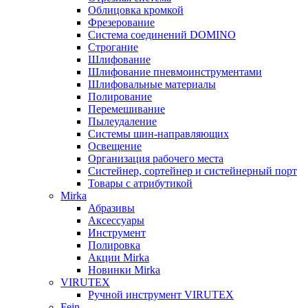
Облицовка кромкой
Фрезерование
Система соединений DOMINO
Строгание
Шлифование
Шлифование пневмоинструментами
Шлифовальные материалы
Полирование
Перемешивание
Пылеудаление
Системы шин-направляющих
Освещение
Организация рабочего места
Систейнер, сортейнер и систейнерный порт
Товары с атрибутикой
Mirka
Абразивы
Аксессуары
Инструмент
Полировка
Акции Mirka
Новинки Mirka
VIRUTEX
Ручной инструмент VIRUTEX
Fein