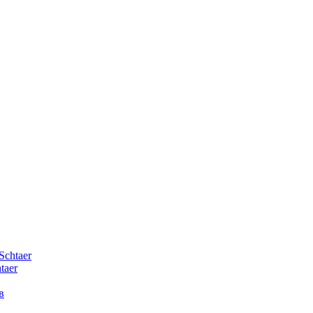
Schtaer
taer
в