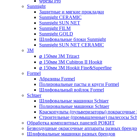
Фрезы Pro
Sunmight
Защитные и мягкие прокладки
Sunmight CERAMIC
Sunmight SUN NET
Sunmight FILM
Sunmight GOLD
Шлифовальные блоки Sunmight
Sunmight SUN NET CERAMIC
3M
⌀ 150мм 3M Trizact
⌀ 150мм 3M Cubitron II Hookit
⌀ 150мм 3M Hookit Fine&Superfine
Formel
Абразивы Formel
Полировальные пасты и круги Formel
Шлифовальный войлок Formel
Schtaer
Шлифовальные машинки Schtaer
Полировальные машинки Schtaer
Краскопульты (пульверизаторы) покрасочные 
Строительные (промышленные) пылесосы Sch
Обработка композитных панелей РОКИТ
Безвоздушные окрасочные аппараты разных брендо
Шлифовальные машинки разных брендов