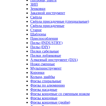
Патроны, цанги
ЗИП
Зенковки
Заказной инструмент
Свёрла
Свёрла присадочные (специальные)
Свёрла присадочные
Старое
Шаблоны
Приспособления
Пилы (INDUSTRY)
Пилы (DIY)
Пилки сабельные
Пилки лобзиковые
Алмазный инструмент (DIA)
Ножи сменные
Мультиинструмент
Коронки
Кольца, шайбы
Фрезы спиральные
Фрезы по алюминию
Фрезы насадные
Фрезы концевые со сменным ножом
Фрезы концевые
Фрезы концевые (дюйм)