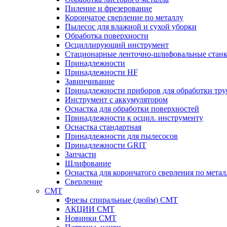
Пиление и фрезерование
Корончатое сверление по металлу
Пылесос для влажной и сухой уборки
Обработка поверхности
Осциллирующий инструмент
Стационарные ленточно-шлифовальные стан
Принадлежности
Принадлежности HF
Завинчивание
Принадлежности приборов для обработки тру
Инструмент с аккумулятором
Оснастка для обработки поверхностей
Принадлежности к осцил. инструменту
Оснастка стандартная
Принадлежности для пылесосов
Принадлежности GRIT
Запчасти
Шлифование
Оснастка для корончатого сверления по метал
Сверление
CMT
Фрезы спиральные (дюйм) СМТ
АКЦИИ СМТ
Новинки CMT