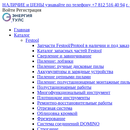
НАЛИЧИЕ и ЦЕНЫ узнавайте по телефону +7 812 516 40 94
г.
Войти
Регистрация
Главная
Каталог
Festool
Запчасти Festool/Protool в наличии и под заказ
Каталог запасных частей Festool
Сверление и завинчивание
Пиление: лобзики
Пиление: ручные дисковые пилы
Аккумуляторы и зарядные устройства
Пиление цепными пилами
Пиление: полустационарные монтажные пил
Полустационарные работы
Многофункциональный инструмент
Плотницкие инструменты
Ремонтно-восстановительные работы
Отрезная система
Облицовка кромкой
Фрезерование
Система соединений DOMINO
Строгание