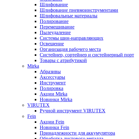
Шлифование
Шлифование пневмоинструментами
Шлифовальные материалы
Полирование
Перемешивание
Пылеудаление
Системы шин-направляющих
Освещение
Организация рабочего места
Систейнер, сортейнер и систейнерный порт
Товары с атрибутикой
Mirka
Абразивы
Аксессуары
Инструмент
Полировка
Акции Mirka
Новинки Mirka
VIRUTEX
Ручной инструмент VIRUTEX
Fein
Акции Fein
Новинки Fein
Принадлежности для аккумулятора
Обработка листового металла