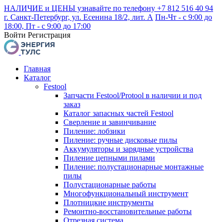
НАЛИЧИЕ и ЦЕНЫ узнавайте по телефону +7 812 516 40 94
г. Санкт-Петербург, ул. Есенина 18/2, лит. А
Пн-Чт - с 9:00 до
18:00, Пт - с 9:00 до 17:00
Войти
Регистрация
Главная
Каталог
Festool
Запчасти Festool/Protool в наличии и под
заказ
Каталог запасных частей Festool
Сверление и завинчивание
Пиление: лобзики
Пиление: ручные дисковые пилы
Аккумуляторы и зарядные устройства
Пиление цепными пилами
Пиление: полустационарные монтажные
пилы
Полустационарные работы
Многофункциональный инструмент
Плотницкие инструменты
Ремонтно-восстановительные работы
Отрезная система