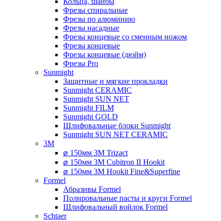
Кольца, шайбы
Фрезы спиральные
Фрезы по алюминию
Фрезы насадные
Фрезы концевые со сменным ножом
Фрезы концевые
Фрезы концевые (дюйм)
Фрезы Pro
Sunmight
Защитные и мягкие прокладки
Sunmight CERAMIC
Sunmight SUN NET
Sunmight FILM
Sunmight GOLD
Шлифовальные блоки Sunmight
Sunmight SUN NET CERAMIC
3M
⌀ 150мм 3M Trizact
⌀ 150мм 3M Cubitron II Hookit
⌀ 150мм 3M Hookit Fine&Superfine
Formel
Абразивы Formel
Полировальные пасты и круги Formel
Шлифовальный войлок Formel
Schtaer