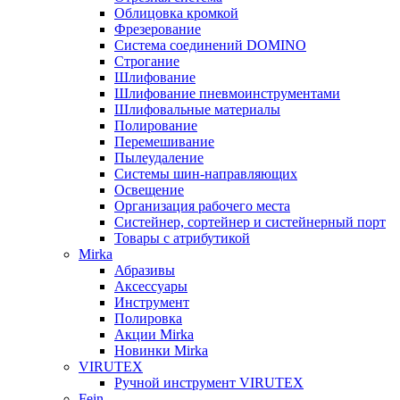
Облицовка кромкой
Фрезерование
Система соединений DOMINO
Строгание
Шлифование
Шлифование пневмоинструментами
Шлифовальные материалы
Полирование
Перемешивание
Пылеудаление
Системы шин-направляющих
Освещение
Организация рабочего места
Систейнер, сортейнер и систейнерный порт
Товары с атрибутикой
Mirka
Абразивы
Аксессуары
Инструмент
Полировка
Акции Mirka
Новинки Mirka
VIRUTEX
Ручной инструмент VIRUTEX
Fein