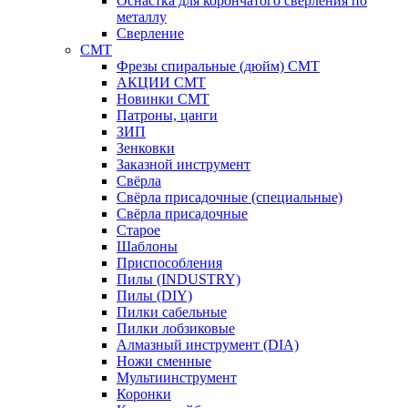
Оснастка для корончатого сверления по
металлу
Сверление
CMT
Фрезы спиральные (дюйм) СМТ
АКЦИИ СМТ
Новинки CMT
Патроны, цанги
ЗИП
Зенковки
Заказной инструмент
Свёрла
Свёрла присадочные (специальные)
Свёрла присадочные
Старое
Шаблоны
Приспособления
Пилы (INDUSTRY)
Пилы (DIY)
Пилки сабельные
Пилки лобзиковые
Алмазный инструмент (DIA)
Ножи сменные
Мультиинструмент
Коронки