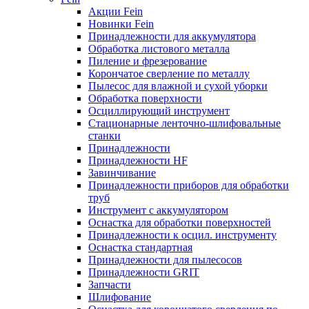
Акции Fein
Новинки Fein
Принадлежности для аккумулятора
Обработка листового металла
Пиление и фрезерование
Корончатое сверление по металлу
Пылесос для влажной и сухой уборки
Обработка поверхности
Осциллирующий инструмент
Стационарные ленточно-шлифовальные
станки
Принадлежности
Принадлежности HF
Завинчивание
Принадлежности приборов для обработки
труб
Инструмент с аккумулятором
Оснастка для обработки поверхностей
Принадлежности к осцил. инструменту
Оснастка стандартная
Принадлежности для пылесосов
Принадлежности GRIT
Запчасти
Шлифование