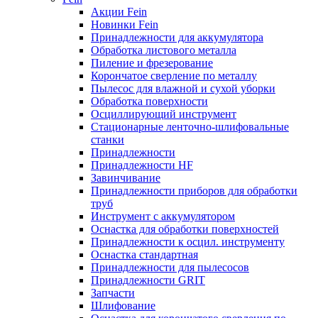
Акции Fein
Новинки Fein
Принадлежности для аккумулятора
Обработка листового металла
Пиление и фрезерование
Корончатое сверление по металлу
Пылесос для влажной и сухой уборки
Обработка поверхности
Осциллирующий инструмент
Стационарные ленточно-шлифовальные
станки
Принадлежности
Принадлежности HF
Завинчивание
Принадлежности приборов для обработки
труб
Инструмент с аккумулятором
Оснастка для обработки поверхностей
Принадлежности к осцил. инструменту
Оснастка стандартная
Принадлежности для пылесосов
Принадлежности GRIT
Запчасти
Шлифование