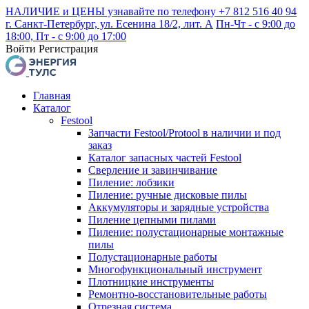
НАЛИЧИЕ и ЦЕНЫ узнавайте по телефону +7 812 516 40 94
г. Санкт-Петербург, ул. Есенина 18/2, лит. А
Пн-Чт - с 9:00 до
18:00, Пт - с 9:00 до 17:00
Войти
Регистрация
Главная
Каталог
Festool
Запчасти Festool/Protool в наличии и под
заказ
Каталог запасных частей Festool
Сверление и завинчивание
Пиление: лобзики
Пиление: ручные дисковые пилы
Аккумуляторы и зарядные устройства
Пиление цепными пилами
Пиление: полустационарные монтажные
пилы
Полустационарные работы
Многофункциональный инструмент
Плотницкие инструменты
Ремонтно-восстановительные работы
Отрезная система