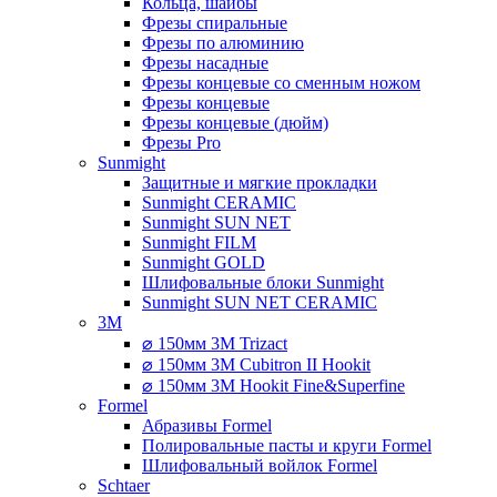
Кольца, шайбы
Фрезы спиральные
Фрезы по алюминию
Фрезы насадные
Фрезы концевые со сменным ножом
Фрезы концевые
Фрезы концевые (дюйм)
Фрезы Pro
Sunmight
Защитные и мягкие прокладки
Sunmight CERAMIC
Sunmight SUN NET
Sunmight FILM
Sunmight GOLD
Шлифовальные блоки Sunmight
Sunmight SUN NET CERAMIC
3M
⌀ 150мм 3M Trizact
⌀ 150мм 3M Cubitron II Hookit
⌀ 150мм 3M Hookit Fine&Superfine
Formel
Абразивы Formel
Полировальные пасты и круги Formel
Шлифовальный войлок Formel
Schtaer