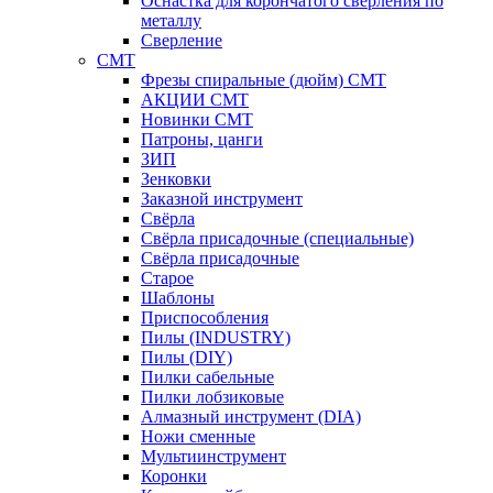
Оснастка для корончатого сверления по
металлу
Сверление
CMT
Фрезы спиральные (дюйм) СМТ
АКЦИИ СМТ
Новинки CMT
Патроны, цанги
ЗИП
Зенковки
Заказной инструмент
Свёрла
Свёрла присадочные (специальные)
Свёрла присадочные
Старое
Шаблоны
Приспособления
Пилы (INDUSTRY)
Пилы (DIY)
Пилки сабельные
Пилки лобзиковые
Алмазный инструмент (DIA)
Ножи сменные
Мультиинструмент
Коронки