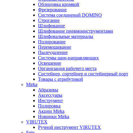
Облицовка кромкой
Фрезерование
Система соединений DOMINO
Строгание
Шлифование
Шлифование пневмоинструментами
Шлифовальные материалы
Полирование
Перемешивание
Пылеудаление
Системы шин-направляющих
Освещение
Организация рабочего места
Систейнер, сортейнер и систейнерный порт
Товары с атрибутикой
Mirka
Абразивы
Аксессуары
Инструмент
Полировка
Акции Mirka
Новинки Mirka
VIRUTEX
Ручной инструмент VIRUTEX
Fein