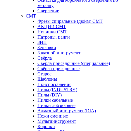
Оснастка для корончатого сверления по
металлу
Сверление
CMT
Фрезы спиральные (дюйм) СМТ
АКЦИИ СМТ
Новинки CMT
Патроны, цанги
ЗИП
Зенковки
Заказной инструмент
Свёрла
Свёрла присадочные (специальные)
Свёрла присадочные
Старое
Шаблоны
Приспособления
Пилы (INDUSTRY)
Пилы (DIY)
Пилки сабельные
Пилки лобзиковые
Алмазный инструмент (DIA)
Ножи сменные
Мультиинструмент
Коронки