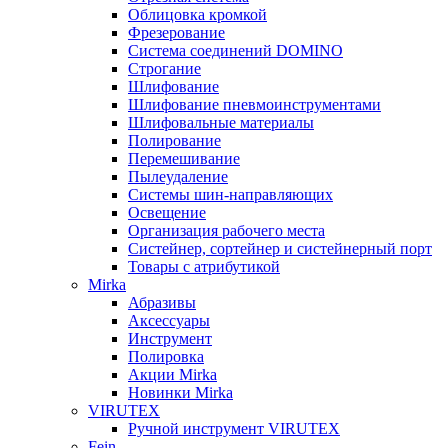
Облицовка кромкой
Фрезерование
Система соединений DOMINO
Строгание
Шлифование
Шлифование пневмоинструментами
Шлифовальные материалы
Полирование
Перемешивание
Пылеудаление
Системы шин-направляющих
Освещение
Организация рабочего места
Систейнер, сортейнер и систейнерный порт
Товары с атрибутикой
Mirka
Абразивы
Аксессуары
Инструмент
Полировка
Акции Mirka
Новинки Mirka
VIRUTEX
Ручной инструмент VIRUTEX
Fein