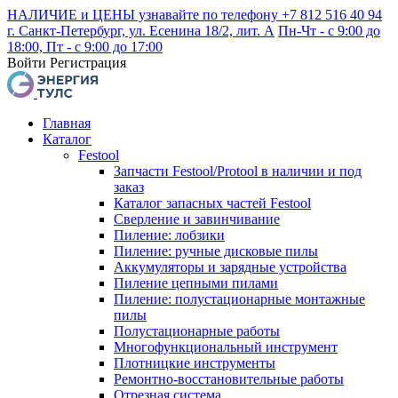
НАЛИЧИЕ и ЦЕНЫ узнавайте по телефону +7 812 516 40 94
г. Санкт-Петербург, ул. Есенина 18/2, лит. А
Пн-Чт - с 9:00 до
18:00, Пт - с 9:00 до 17:00
Войти
Регистрация
Главная
Каталог
Festool
Запчасти Festool/Protool в наличии и под
заказ
Каталог запасных частей Festool
Сверление и завинчивание
Пиление: лобзики
Пиление: ручные дисковые пилы
Аккумуляторы и зарядные устройства
Пиление цепными пилами
Пиление: полустационарные монтажные
пилы
Полустационарные работы
Многофункциональный инструмент
Плотницкие инструменты
Ремонтно-восстановительные работы
Отрезная система