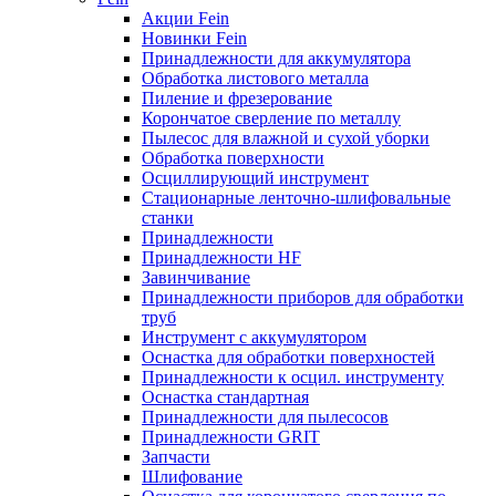
Акции Fein
Новинки Fein
Принадлежности для аккумулятора
Обработка листового металла
Пиление и фрезерование
Корончатое сверление по металлу
Пылесос для влажной и сухой уборки
Обработка поверхности
Осциллирующий инструмент
Стационарные ленточно-шлифовальные
станки
Принадлежности
Принадлежности HF
Завинчивание
Принадлежности приборов для обработки
труб
Инструмент с аккумулятором
Оснастка для обработки поверхностей
Принадлежности к осцил. инструменту
Оснастка стандартная
Принадлежности для пылесосов
Принадлежности GRIT
Запчасти
Шлифование