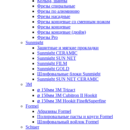
Кольца, шайбы
Фрезы спиральные
Фрезы по алюминию
Фрезы насадные
Фрезы концевые со сменным ножом
Фрезы концевые
Фрезы концевые (дюйм)
Фрезы Pro
Sunmight
Защитные и мягкие прокладки
Sunmight CERAMIC
Sunmight SUN NET
Sunmight FILM
Sunmight GOLD
Шлифовальные блоки Sunmight
Sunmight SUN NET CERAMIC
3M
⌀ 150мм 3M Trizact
⌀ 150мм 3M Cubitron II Hookit
⌀ 150мм 3M Hookit Fine&Superfine
Formel
Абразивы Formel
Полировальные пасты и круги Formel
Шлифовальный войлок Formel
Schtaer