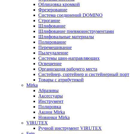
Облицовка кромкой
Фрезерование
Система соединений DOMINO
Строгание
Шлифование
Шлифование пневмоинструментами
Шлифовальные материалы
Полирование
Перемешивание
Пылеудаление
Системы шин-направляющих
Освещение
Организация рабочего места
Систейнер, сортейнер и систейнерный порт
Товары с атрибутикой
Mirka
Абразивы
Аксессуары
Инструмент
Полировка
Акции Mirka
Новинки Mirka
VIRUTEX
Ручной инструмент VIRUTEX
Fein