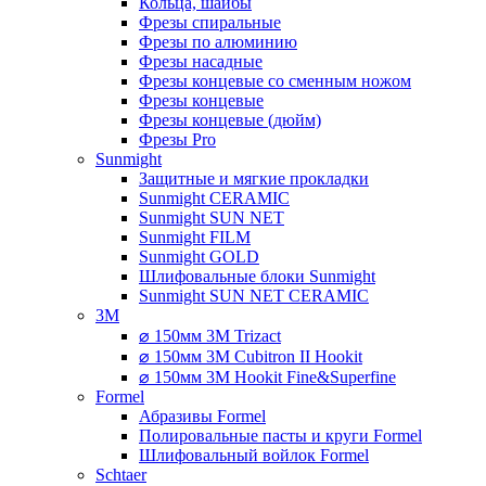
Кольца, шайбы
Фрезы спиральные
Фрезы по алюминию
Фрезы насадные
Фрезы концевые со сменным ножом
Фрезы концевые
Фрезы концевые (дюйм)
Фрезы Pro
Sunmight
Защитные и мягкие прокладки
Sunmight CERAMIC
Sunmight SUN NET
Sunmight FILM
Sunmight GOLD
Шлифовальные блоки Sunmight
Sunmight SUN NET CERAMIC
3M
⌀ 150мм 3M Trizact
⌀ 150мм 3M Cubitron II Hookit
⌀ 150мм 3M Hookit Fine&Superfine
Formel
Абразивы Formel
Полировальные пасты и круги Formel
Шлифовальный войлок Formel
Schtaer