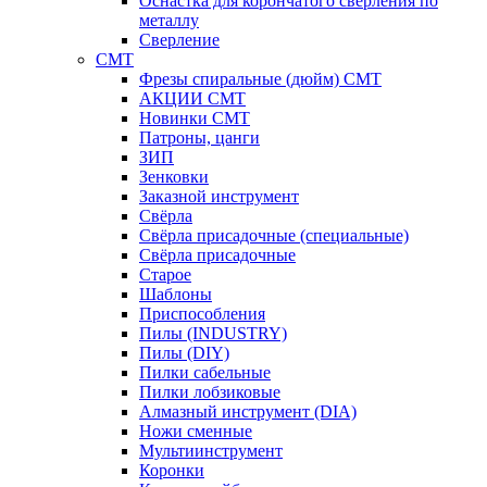
Оснастка для корончатого сверления по
металлу
Сверление
CMT
Фрезы спиральные (дюйм) СМТ
АКЦИИ СМТ
Новинки CMT
Патроны, цанги
ЗИП
Зенковки
Заказной инструмент
Свёрла
Свёрла присадочные (специальные)
Свёрла присадочные
Старое
Шаблоны
Приспособления
Пилы (INDUSTRY)
Пилы (DIY)
Пилки сабельные
Пилки лобзиковые
Алмазный инструмент (DIA)
Ножи сменные
Мультиинструмент
Коронки