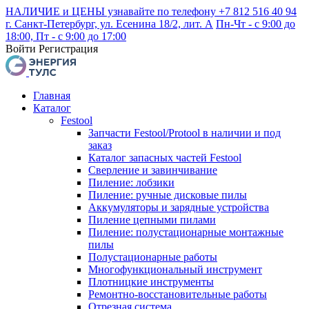
НАЛИЧИЕ и ЦЕНЫ узнавайте по телефону +7 812 516 40 94
г. Санкт-Петербург, ул. Есенина 18/2, лит. А
Пн-Чт - с 9:00 до
18:00, Пт - с 9:00 до 17:00
Войти
Регистрация
Главная
Каталог
Festool
Запчасти Festool/Protool в наличии и под
заказ
Каталог запасных частей Festool
Сверление и завинчивание
Пиление: лобзики
Пиление: ручные дисковые пилы
Аккумуляторы и зарядные устройства
Пиление цепными пилами
Пиление: полустационарные монтажные
пилы
Полустационарные работы
Многофункциональный инструмент
Плотницкие инструменты
Ремонтно-восстановительные работы
Отрезная система