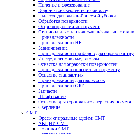
Пиление и фрезерование
Корончатое сверление по металлу
Пылесос для влажной и сухой уборки
Обработка поверхности
Осциллирующий инструмент
Стационарные ленточно-шлифовальные стан
Принадлежности
Принадлежности HF
Завинчивание
Принадлежности приборов для обработки тру
Инструмент с аккумулятором
Оснастка для обработки поверхностей
Принадлежности к осцил. инструменту
Оснастка стандартная
Принадлежности для пылесосов
Принадлежности GRIT
Запчасти
Шлифование
Оснастка для корончатого сверления по метал
Сверление
CMT
Фрезы спиральные (дюйм) СМТ
АКЦИИ СМТ
Новинки CMT