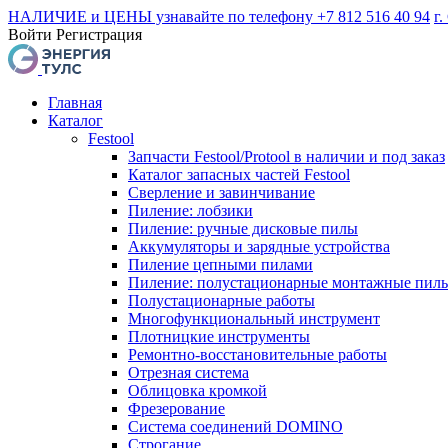
НАЛИЧИЕ и ЦЕНЫ узнавайте по телефону +7 812 516 40 94
г.
Войти
Регистрация
Главная
Каталог
Festool
Запчасти Festool/Protool в наличии и под заказ
Каталог запасных частей Festool
Сверление и завинчивание
Пиление: лобзики
Пиление: ручные дисковые пилы
Аккумуляторы и зарядные устройства
Пиление цепными пилами
Пиление: полустационарные монтажные пил
Полустационарные работы
Многофункциональный инструмент
Плотницкие инструменты
Ремонтно-восстановительные работы
Отрезная система
Облицовка кромкой
Фрезерование
Система соединений DOMINO
Строгание