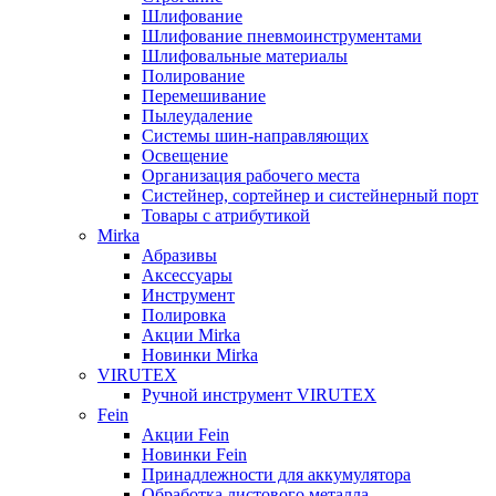
Шлифование
Шлифование пневмоинструментами
Шлифовальные материалы
Полирование
Перемешивание
Пылеудаление
Системы шин-направляющих
Освещение
Организация рабочего места
Систейнер, сортейнер и систейнерный порт
Товары с атрибутикой
Mirka
Абразивы
Аксессуары
Инструмент
Полировка
Акции Mirka
Новинки Mirka
VIRUTEX
Ручной инструмент VIRUTEX
Fein
Акции Fein
Новинки Fein
Принадлежности для аккумулятора
Обработка листового металла