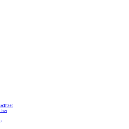
Schtaer
taer
в