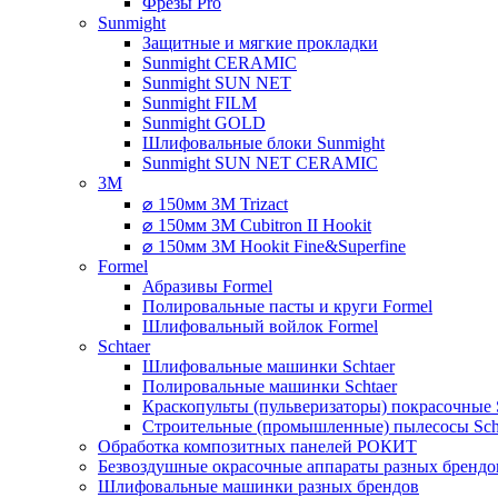
Фрезы Pro
Sunmight
Защитные и мягкие прокладки
Sunmight CERAMIC
Sunmight SUN NET
Sunmight FILM
Sunmight GOLD
Шлифовальные блоки Sunmight
Sunmight SUN NET CERAMIC
3M
⌀ 150мм 3M Trizact
⌀ 150мм 3M Cubitron II Hookit
⌀ 150мм 3M Hookit Fine&Superfine
Formel
Абразивы Formel
Полировальные пасты и круги Formel
Шлифовальный войлок Formel
Schtaer
Шлифовальные машинки Schtaer
Полировальные машинки Schtaer
Краскопульты (пульверизаторы) покрасочные 
Строительные (промышленные) пылесосы Sch
Обработка композитных панелей РОКИТ
Безвоздушные окрасочные аппараты разных брендо
Шлифовальные машинки разных брендов