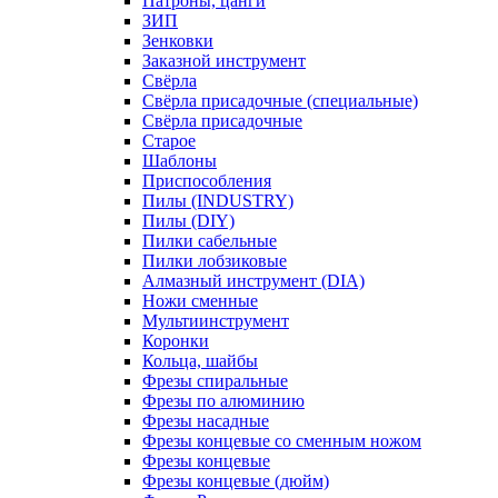
Патроны, цанги
ЗИП
Зенковки
Заказной инструмент
Свёрла
Свёрла присадочные (специальные)
Свёрла присадочные
Старое
Шаблоны
Приспособления
Пилы (INDUSTRY)
Пилы (DIY)
Пилки сабельные
Пилки лобзиковые
Алмазный инструмент (DIA)
Ножи сменные
Мультиинструмент
Коронки
Кольца, шайбы
Фрезы спиральные
Фрезы по алюминию
Фрезы насадные
Фрезы концевые со сменным ножом
Фрезы концевые
Фрезы концевые (дюйм)